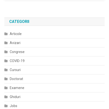
Al
Factorilor
De
Risc
CATEGORII
Cardiovascular
”Totul
Articole
Pentru
Inima
Avizari
Ta”
Pentru
Congrese
Medicii
COVID-19
De
Familie
Cursuri
Doctorat
Examene
Ghiduri
Jobs