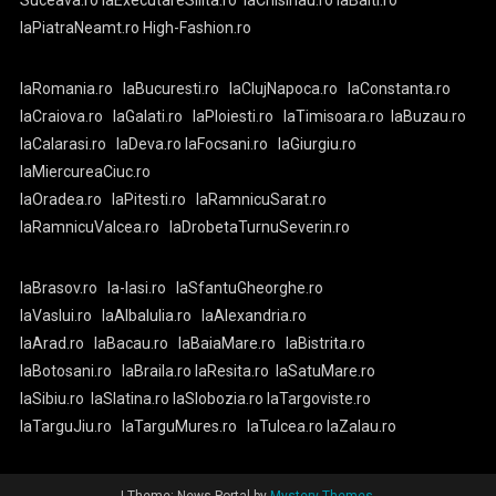
Suceava.ro
laExecutareSilita.ro
laChisinau.ro
laBalti.ro
laPiatraNeamt.ro
High-Fashion.ro
laRomania.ro
laBucuresti.ro
laClujNapoca.ro
laConstanta.ro
laCraiova.ro
laGalati.ro
laPloiesti.ro
laTimisoara.ro
laBuzau.ro
laCalarasi.ro
laDeva.ro
laFocsani.ro
laGiurgiu.ro
laMiercureaCiuc.ro
laOradea.ro
laPitesti.ro
laRamnicuSarat.ro
laRamnicuValcea.ro
laDrobetaTurnuSeverin.ro
laBrasov.ro
la-Iasi.ro
laSfantuGheorghe.ro
laVaslui.ro
laAlbaIulia.ro
laAlexandria.ro
laArad.ro
laBacau.ro
laBaiaMare.ro
laBistrita.ro
laBotosani.ro
laBraila.ro
laResita.ro
laSatuMare.ro
laSibiu.ro
laSlatina.ro
laSlobozia.ro
laTargoviste.ro
laTarguJiu.ro
laTarguMures.ro
laTulcea.ro
laZalau.ro