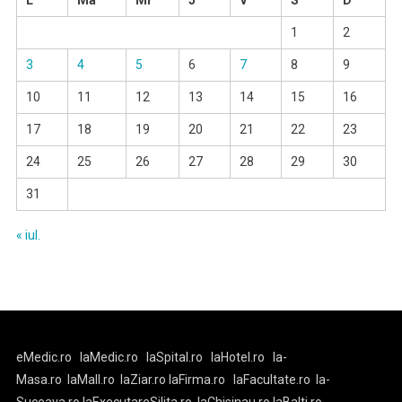
L
Ma
Mi
J
V
S
D
1
2
3
4
5
6
7
8
9
10
11
12
13
14
15
16
17
18
19
20
21
22
23
24
25
26
27
28
29
30
31
« iul.
eMedic.ro
laMedic.ro
laSpital.ro
laHotel.ro
la-
Masa.ro
laMall.ro
laZiar.ro
laFirma.ro
laFacultate.ro
la-