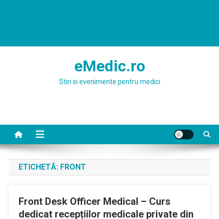
eMedic.ro
Stiri si evenimente pentru medici
ETICHETĂ:
FRONT
Front Desk Officer Medical – Curs
dedicat recepțiilor medicale private din