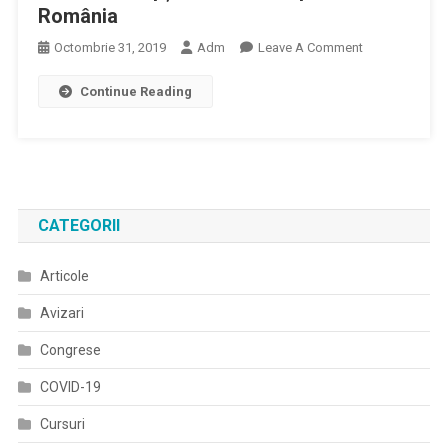
România
On
Octombrie 31, 2019
Adm
Leave A Comment
Front
Continue Reading
Desk
Officer
Medical
–
Curs
Dedicat
CATEGORII
Recepțiilor
Medicale
Articole
Private
Din
Avizari
România
Congrese
COVID-19
Cursuri