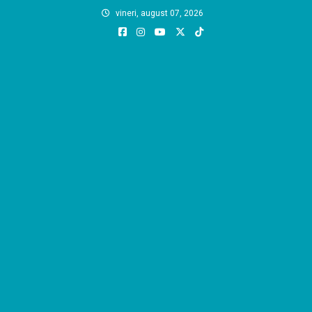
Skip
vineri, august 07, 2026
to
content