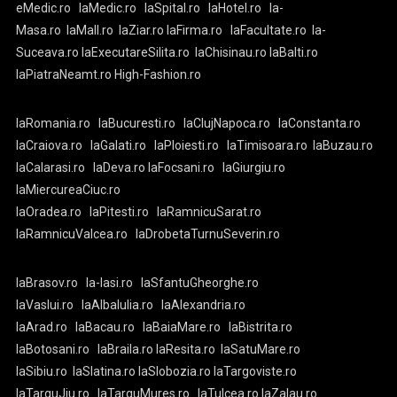
eMedic.ro
laMedic.ro
laSpital.ro
laHotel.ro
la-
Masa.ro
laMall.ro
laZiar.ro
laFirma.ro
laFacultate.ro
la-
Suceava.ro
laExecutareSilita.ro
laChisinau.ro
laBalti.ro
laPiatraNeamt.ro
High-Fashion.ro
laRomania.ro
laBucuresti.ro
laClujNapoca.ro
laConstanta.ro
laCraiova.ro
laGalati.ro
laPloiesti.ro
laTimisoara.ro
laBuzau.ro
laCalarasi.ro
laDeva.ro
laFocsani.ro
laGiurgiu.ro
laMiercureaCiuc.ro
laOradea.ro
laPitesti.ro
laRamnicuSarat.ro
laRamnicuValcea.ro
laDrobetaTurnuSeverin.ro
laBrasov.ro
la-Iasi.ro
laSfantuGheorghe.ro
laVaslui.ro
laAlbaIulia.ro
laAlexandria.ro
laArad.ro
laBacau.ro
laBaiaMare.ro
laBistrita.ro
laBotosani.ro
laBraila.ro
laResita.ro
laSatuMare.ro
laSibiu.ro
laSlatina.ro
laSlobozia.ro
laTargoviste.ro
laTarguJiu.ro
laTarguMures.ro
laTulcea.ro
laZalau.ro