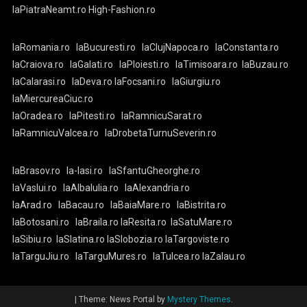
laPiatraNeamt.ro
High-Fashion.ro
laRomania.ro
laBucuresti.ro
laClujNapoca.ro
laConstanta.ro
laCraiova.ro
laGalati.ro
laPloiesti.ro
laTimisoara.ro
laBuzau.ro
laCalarasi.ro
laDeva.ro
laFocsani.ro
laGiurgiu.ro
laMiercureaCiuc.ro
laOradea.ro
laPitesti.ro
laRamnicuSarat.ro
laRamnicuValcea.ro
laDrobetaTurnuSeverin.ro
laBrasov.ro
la-Iasi.ro
laSfantuGheorghe.ro
laVaslui.ro
laAlbaIulia.ro
laAlexandria.ro
laArad.ro
laBacau.ro
laBaiaMare.ro
laBistrita.ro
laBotosani.ro
laBraila.ro
laResita.ro
laSatuMare.ro
laSibiu.ro
laSlatina.ro
laSlobozia.ro
laTargoviste.ro
laTarguJiu.ro
laTarguMures.ro
laTulcea.ro
laZalau.ro
|
Theme: News Portal by
Mystery Themes
.