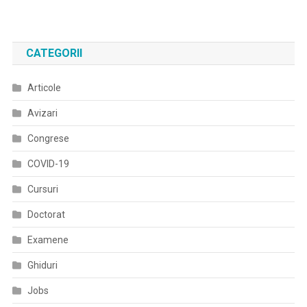
De
Familie
Să
CATEGORII
Plătească,
Pe
Articole
Lângă
Chirie,
Avizari
Impozit
Pe
Congrese
Clădire
COVID-19
De
Până
Cursuri
La
Doctorat
5000
De
Examene
Lei/an
Ghiduri
Jobs