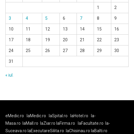
1
2
3
4
5
6
7
8
9
10
11
12
13
14
15
16
17
18
19
20
21
22
23
24
25
26
27
28
29
30
31
« iul.
eMedic.ro
laMedic.ro
laSpital.ro
laHotel.ro
la-
Masa.ro
laMall.ro
laZiar.ro
laFirma.ro
laFacultate.ro
la-
Suceava.ro
laExecutareSilita.ro
laChisinau.ro
laBalti.ro