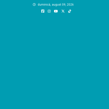
Skip
duminică, august 09, 2026
to
content