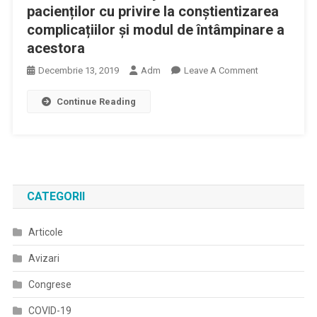
pacienților cu privire la conștientizarea
complicațiilor și modul de întâmpinare a
acestora
On
Decembrie 13, 2019
Adm
Leave A Comment
Maria
Continue Reading
Mesaroș,
Președinte
FADR:
Am
Văzut
Schimbări
CATEGORII
Majore
În
Articole
Rândul
Pacienților
Avizari
Cu
Privire
Congrese
La
COVID-19
Conștientizare