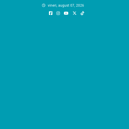
Skip
vineri, august 07, 2026
to
content