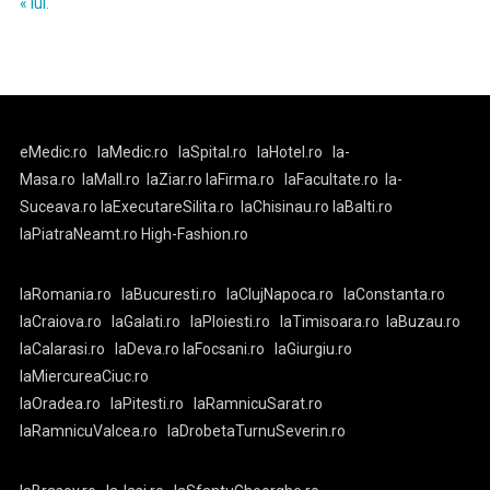
« iul.
eMedic.ro
laMedic.ro
laSpital.ro
laHotel.ro
la-
Masa.ro
laMall.ro
laZiar.ro
laFirma.ro
laFacultate.ro
la-
Suceava.ro
laExecutareSilita.ro
laChisinau.ro
laBalti.ro
laPiatraNeamt.ro
High-Fashion.ro
laRomania.ro
laBucuresti.ro
laClujNapoca.ro
laConstanta.ro
laCraiova.ro
laGalati.ro
laPloiesti.ro
laTimisoara.ro
laBuzau.ro
laCalarasi.ro
laDeva.ro
laFocsani.ro
laGiurgiu.ro
laMiercureaCiuc.ro
laOradea.ro
laPitesti.ro
laRamnicuSarat.ro
laRamnicuValcea.ro
laDrobetaTurnuSeverin.ro