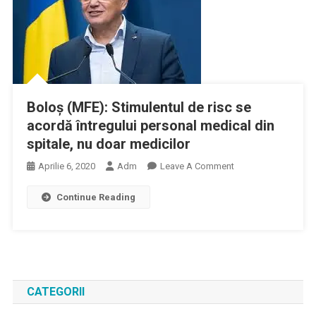
Boloş (MFE): Stimulentul de risc se
acordă întregului personal medical din
spitale, nu doar medicilor
On
Aprilie 6, 2020
Adm
Leave A Comment
Boloş
Continue Reading
(MFE):
Stimulentul
De
Risc
Se
Acordă
CATEGORII
Întregului
Personal