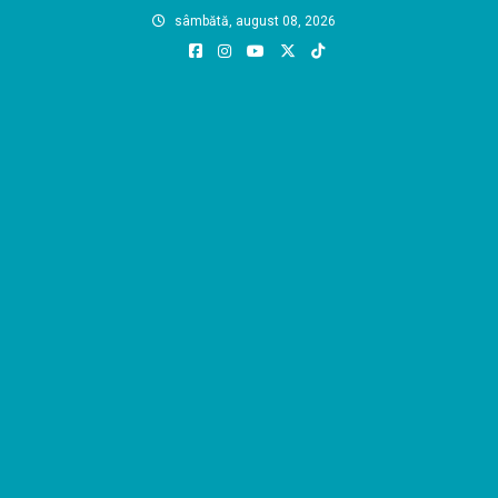
Skip
sâmbătă, august 08, 2026
to
content