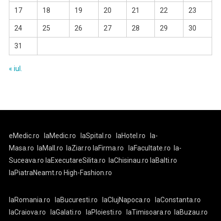
17
18
19
20
21
22
23
24
25
26
27
28
29
30
31
« iul.
eMedic.ro
laMedic.ro
laSpital.ro
laHotel.ro
la-
Masa.ro
laMall.ro
laZiar.ro
laFirma.ro
laFacultate.ro
la-
Suceava.ro
laExecutareSilita.ro
laChisinau.ro
laBalti.ro
laPiatraNeamt.ro
High-Fashion.ro
laRomania.ro
laBucuresti.ro
laClujNapoca.ro
laConstanta.ro
laCraiova.ro
laGalati.ro
laPloiesti.ro
laTimisoara.ro
laBuzau.ro