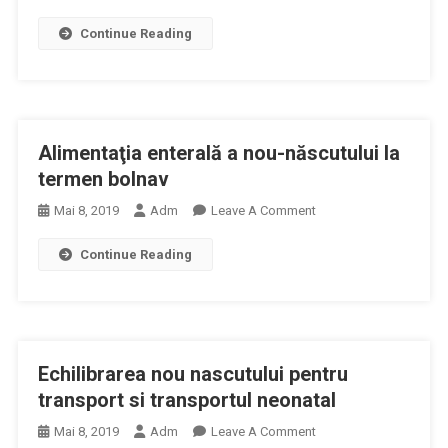
Alimentatia
Dezvoltare
Continue Reading
Parenterala
A
Nou
Nascutului
La
Alimentaţia enterală a nou-născutului la
Termen
Bolnav
termen bolnav
On
Mai 8, 2019
Adm
Leave A Comment
Alimentaţia
Continue Reading
Enterală
A
Nou-
Născutului
La
Echilibrarea nou nascutului pentru
Termen
Bolnav
transport si transportul neonatal
On
Mai 8, 2019
Adm
Leave A Comment