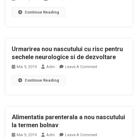
Master
Continue Reading
Urmărirea
Nou
Născutului
Cu
Risc
Urmarirea nou nascutului cu risc pentru
sechele neurologice si de dezvoltare
On
Mai 9, 2019
Adm
Leave A Comment
Urmarirea
Continue Reading
Nou
Nascutului
Cu
Risc
Pentru
Alimentatia parenterala a nou nascutului
Sechele
Neurologice
la termen bolnav
Si
On
Mai 9, 2019
Adm
Leave A Comment
De