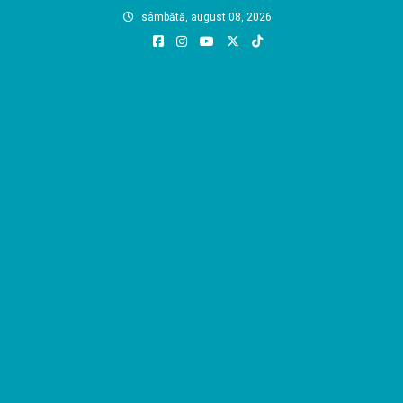
Skip
sâmbătă, august 08, 2026
to
content