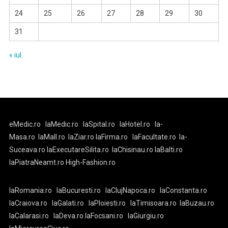
24
25
26
27
28
29
30
31
« iul.
eMedic.ro
laMedic.ro
laSpital.ro
laHotel.ro
la-
Masa.ro
laMall.ro
laZiar.ro
laFirma.ro
laFacultate.ro
la-
Suceava.ro
laExecutareSilita.ro
laChisinau.ro
laBalti.ro
laPiatraNeamt.ro
High-Fashion.ro
laRomania.ro
laBucuresti.ro
laClujNapoca.ro
laConstanta.ro
laCraiova.ro
laGalati.ro
laPloiesti.ro
laTimisoara.ro
laBuzau.ro
laCalarasi.ro
laDeva.ro
laFocsani.ro
laGiurgiu.ro