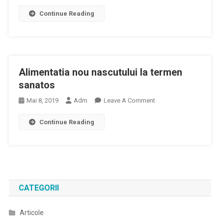
Echilibrarea
Continue Reading
Nou
Nascutului
Pentru
Transport
Si
Alimentatia nou nascutului la termen
Transportul
Neonatal
sanatos
On
Mai 8, 2019
Adm
Leave A Comment
Alimentatia
Continue Reading
Nou
Nascutului
La
Termen
Sanatos
CATEGORII
Articole