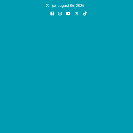
Skip
joi, august 06, 2026
to
content