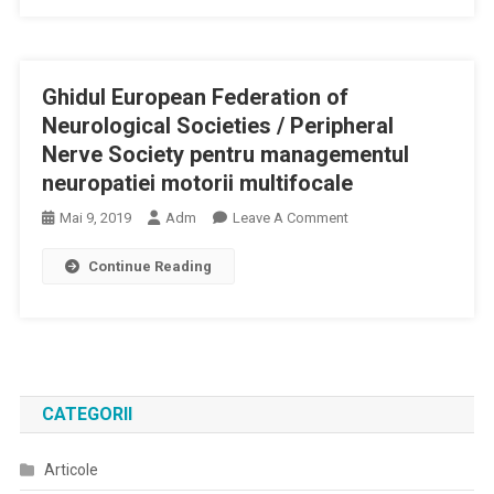
Society
Lucru
Pentru
Al
Managementul
EFNS
Ghidul European Federation of
Neuropatiilor
Şi
Demielinizante
Neurological Societies / Peripheral
Al
Paraproteinemice
Nerve Society pentru managementul
Peripheral
Nerve
neuropatiei motorii multifocale
Society
On
Mai 9, 2019
Adm
Leave A Comment
Prima
Ghidul
Revizuire
Continue Reading
European
Federation
Of
Neurological
Societies
/
CATEGORII
Peripheral
Nerve
Articole
Society