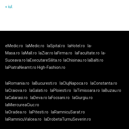
« iul.
eMedic.ro
laMedic.ro
laSpital.ro
laHotel.ro
la-
Masa.ro
laMall.ro
laZiar.ro
laFirma.ro
laFacultate.ro
la-
Suceava.ro
laExecutareSilita.ro
laChisinau.ro
laBalti.ro
laPiatraNeamt.ro
High-Fashion.ro
laRomania.ro
laBucuresti.ro
laClujNapoca.ro
laConstanta.ro
laCraiova.ro
laGalati.ro
laPloiesti.ro
laTimisoara.ro
laBuzau.ro
laCalarasi.ro
laDeva.ro
laFocsani.ro
laGiurgiu.ro
laMiercureaCiuc.ro
laOradea.ro
laPitesti.ro
laRamnicuSarat.ro
laRamnicuValcea.ro
laDrobetaTurnuSeverin.ro