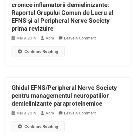
cronice inflamatorii demielinizante:
Raportul Grupului Comun de Lucru al
EFNS şi al Peripheral Nerve Society
prima revizuire
On
Mai 9, 2019
Adm
Leave A Comment
Ghidul
Continue Reading
EFNS/Peripheral
Nerve
Society
Pentru
Managementul
Ghidul EFNS/Peripheral Nerve Society
Polineuropatiei
Cronice
pentru managementul neuropatiilor
Inflamatorii
demielinizante paraproteinemice
Demielinizante:
On
Mai 9, 2019
Adm
Leave A Comment
Raportul
Ghidul
Grupului
Continue Reading
EFNS/Peripheral
Comun
Nerve
De