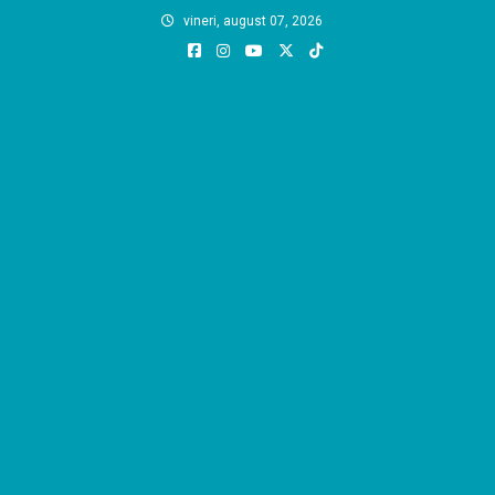
Skip
vineri, august 07, 2026
to
content