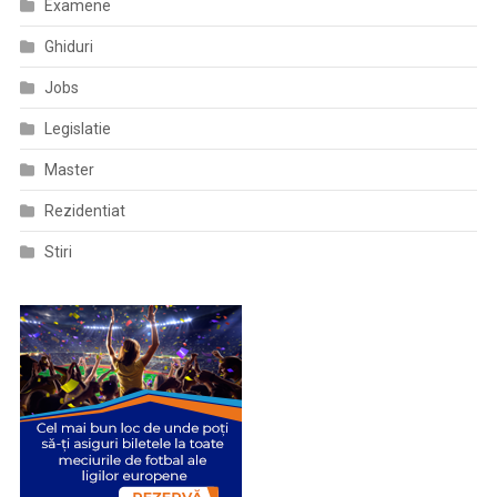
Examene
Care
Au
Ghiduri
Întrerupt
Jobs
Exercitarea
Profesiei
Legislatie
Ori
S-
Master
Au
Rezidentiat
Aflat
Într-
Stiri
O
Situație
De
Incompatibilitate
Pe
O
Perioadă
Mai
Mare