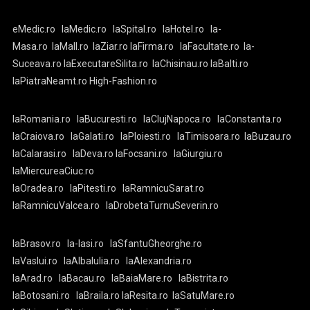
eMedic.ro
laMedic.ro
laSpital.ro
laHotel.ro
la-
Masa.ro
laMall.ro
laZiar.ro
laFirma.ro
laFacultate.ro
la-
Suceava.ro
laExecutareSilita.ro
laChisinau.ro
laBalti.ro
laPiatraNeamt.ro
High-Fashion.ro
laRomania.ro
laBucuresti.ro
laClujNapoca.ro
laConstanta.ro
laCraiova.ro
laGalati.ro
laPloiesti.ro
laTimisoara.ro
laBuzau.ro
laCalarasi.ro
laDeva.ro
laFocsani.ro
laGiurgiu.ro
laMiercureaCiuc.ro
laOradea.ro
laPitesti.ro
laRamnicuSarat.ro
laRamnicuValcea.ro
laDrobetaTurnuSeverin.ro
laBrasov.ro
la-Iasi.ro
laSfantuGheorghe.ro
laVaslui.ro
laAlbaIulia.ro
laAlexandria.ro
laArad.ro
laBacau.ro
laBaiaMare.ro
laBistrita.ro
laBotosani.ro
laBraila.ro
laResita.ro
laSatuMare.ro