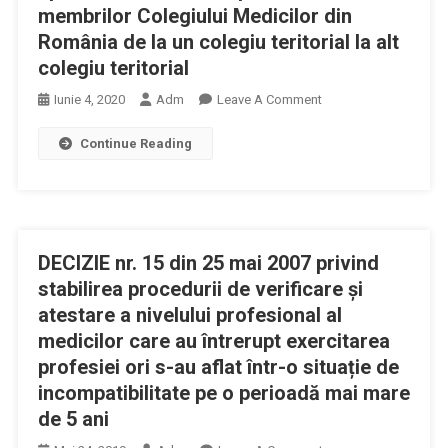
membrilor Colegiului Medicilor din
România de la un colegiu teritorial la alt
colegiu teritorial
On
Iunie 4, 2020
Adm
Leave A Comment
Decizia
Continue Reading
Nr.
2
Din
06.02.2020
Pentru
DECIZIE nr. 15 din 25 mai 2007 privind
Aprobarea
Procedurii
stabilirea procedurii de verificare și
Privind
atestare a nivelului profesional al
Transferul
medicilor care au întrerupt exercitarea
Membrilor
profesiei ori s-au aflat într-o situație de
Colegiului
incompatibilitate pe o perioadă mai mare
Medicilor
de 5 ani
Din
România