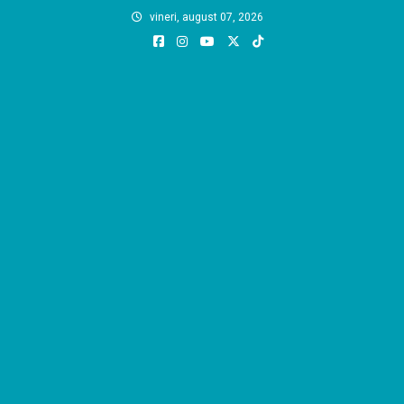
Skip
vineri, august 07, 2026
to
content