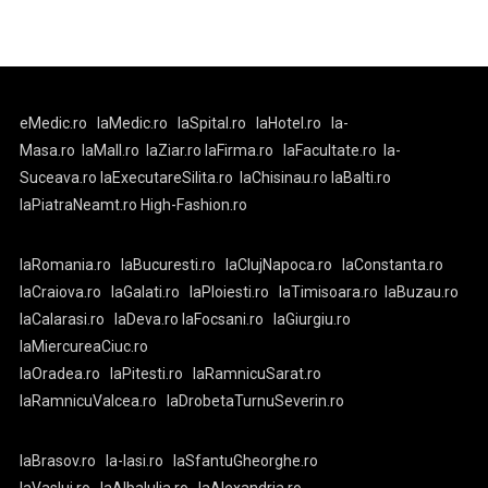
eMedic.ro
laMedic.ro
laSpital.ro
laHotel.ro
la-
Masa.ro
laMall.ro
laZiar.ro
laFirma.ro
laFacultate.ro
la-
Suceava.ro
laExecutareSilita.ro
laChisinau.ro
laBalti.ro
laPiatraNeamt.ro
High-Fashion.ro
laRomania.ro
laBucuresti.ro
laClujNapoca.ro
laConstanta.ro
laCraiova.ro
laGalati.ro
laPloiesti.ro
laTimisoara.ro
laBuzau.ro
laCalarasi.ro
laDeva.ro
laFocsani.ro
laGiurgiu.ro
laMiercureaCiuc.ro
laOradea.ro
laPitesti.ro
laRamnicuSarat.ro
laRamnicuValcea.ro
laDrobetaTurnuSeverin.ro
laBrasov.ro
la-Iasi.ro
laSfantuGheorghe.ro