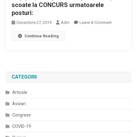
scoate la CONCURS urmatoarele
posturi:
On
Decembrie 27, 2019
Adm
Leave A Comment
SPITALUL
Continue Reading
JUDEȚEAN
DE
URGENȚĂ
REȘIȚA
(JUDEȚUL
CARAȘ-
CATEGORII
SEVERIN)
Scoate
Articole
La
CONCURS
Avizari
Urmatoarele
Posturi:
Congrese
COVID-19