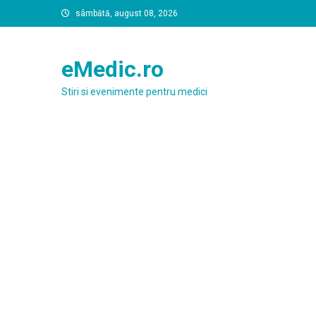
Skip
sâmbătă, august 08, 2026
to
content
eMedic.ro
Stiri si evenimente pentru medici