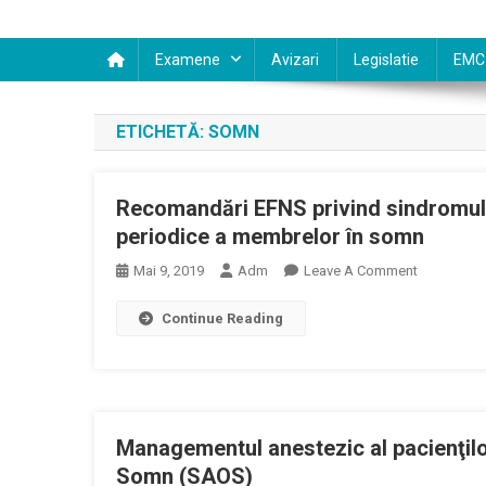
Examene
Avizari
Legislatie
EMC
ETICHETĂ:
SOMN
Recomandări EFNS privind sindromul pi
periodice a membrelor în somn
On
Mai 9, 2019
Adm
Leave A Comment
Recomandă
Continue Reading
EFNS
Privind
Sindromul
Picioarelor
Neliniştite
Managementul anestezic al pacienţilo
Şi
Sindromul
Somn (SAOS)