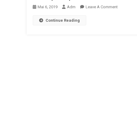
Mişcării
On
Mai 6, 2019
Adm
Leave A Comment
Periodice
Manageme
A
Continue Reading
Anestezic
Membrelor
Al
În
Pacienţilor
Somn
Suferinzi
De
Sindromul
Apneei
Obstructiv
De
Somn
(SAOS)