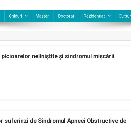
Ghiduri
Master
Doctorat
Rezidentiat
Cursur
cioarelor neliniştite şi sindromul mişcării
ri
r suferinzi de Sindromul Apneei Obstructive de