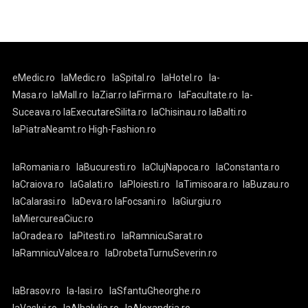
eMedic.ro
laMedic.ro
laSpital.ro
laHotel.ro
la-
Masa.ro
laMall.ro
laZiar.ro
laFirma.ro
laFacultate.ro
la-
Suceava.ro
laExecutareSilita.ro
laChisinau.ro
laBalti.ro
laPiatraNeamt.ro
High-Fashion.ro
laRomania.ro
laBucuresti.ro
laClujNapoca.ro
laConstanta.ro
laCraiova.ro
laGalati.ro
laPloiesti.ro
laTimisoara.ro
laBuzau.ro
laCalarasi.ro
laDeva.ro
laFocsani.ro
laGiurgiu.ro
laMiercureaCiuc.ro
laOradea.ro
laPitesti.ro
laRamnicuSarat.ro
laRamnicuValcea.ro
laDrobetaTurnuSeverin.ro
laBrasov.ro
la-Iasi.ro
laSfantuGheorghe.ro