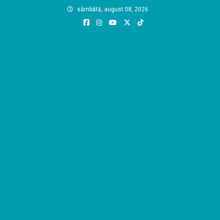
Skip
sâmbătă, august 08, 2026
to
content