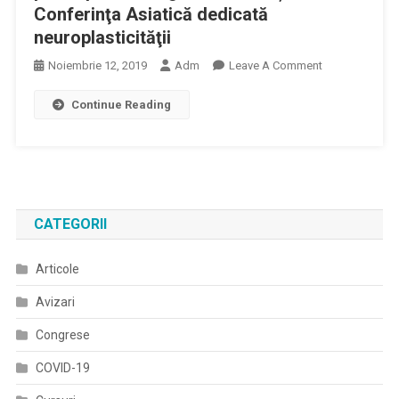
Conferinţa Asiatică dedicată
neuroplasticităţii
On
Noiembrie 12, 2019
Adm
Leave A Comment
Aproximativ
Continue Reading
300
De
Neurologi
Au
Participat
La
CATEGORII
Congresul
SSNN
Articole
Şi
Conferinţa
Avizari
Asiatică
Dedicată
Congrese
Neuroplasticită
COVID-19