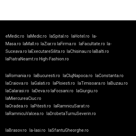
eMedic.ro
laMedic.ro
laSpital.ro
laHotel.ro
la-
Masa.ro
laMall.ro
laZiar.ro
laFirma.ro
laFacultate.ro
la-
Suceava.ro
laExecutareSilita.ro
laChisinau.ro
laBalti.ro
laPiatraNeamt.ro
High-Fashion.ro
laRomania.ro
laBucuresti.ro
laClujNapoca.ro
laConstanta.ro
laCraiova.ro
laGalati.ro
laPloiesti.ro
laTimisoara.ro
laBuzau.ro
laCalarasi.ro
laDeva.ro
laFocsani.ro
laGiurgiu.ro
laMiercureaCiuc.ro
laOradea.ro
laPitesti.ro
laRamnicuSarat.ro
laRamnicuValcea.ro
laDrobetaTurnuSeverin.ro
laBrasov.ro
la-Iasi.ro
laSfantuGheorghe.ro