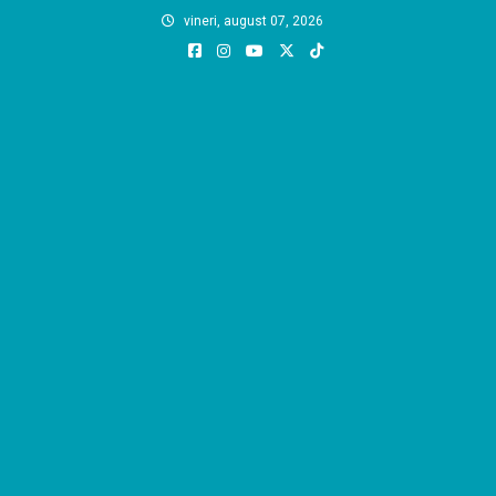
Skip
vineri, august 07, 2026
to
content