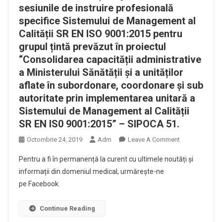
sesiunile de instruire profesională
specifice Sistemului de Management al
Calității SR EN ISO 9001:2015 pentru
grupul țintă prevăzut în proiectul
“Consolidarea capacității administrative
a Ministerului Sănătății și a unităților
aflate în subordonare, coordonare și sub
autoritate prin implementarea unitară a
Sistemului de Management al Calității
SR EN IS0 9001:2015” – SIPOCA 51.
On
Octombrie 24, 2019
Adm
Leave A Comment
În
Pentru a fi în permanență la curent cu ultimele noutăți și
Perioada
informații din domeniul medical, urmărește-ne
Noiembrie
pe Facebook.
–
Decembrie
2019,
Continue Reading
Ministerul