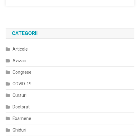
Sănătății
Organizează
Sesiunile
De
CATEGORII
Instruire
Profesională
Specifice
Articole
Sistemului
Avizari
De
Management
Congrese
Al
COVID-19
Calității
SR
Cursuri
EN
ISO
Doctorat
9001:2015
Examene
Pentru
Grupul
Ghiduri
Țintă