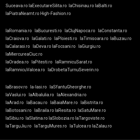
Suceava.ro
laExecutareSilita.ro
laChisinau.ro
laBalti.ro
laPiatraNeamt.ro
High-Fashion.ro
laRomania.ro
laBucuresti.ro
laClujNapoca.ro
laConstanta.ro
laCraiova.ro
laGalati.ro
laPloiesti.ro
laTimisoara.ro
laBuzau.ro
laCalarasi.ro
laDeva.ro
laFocsani.ro
laGiurgiu.ro
laMiercureaCiuc.ro
laOradea.ro
laPitesti.ro
laRamnicuSarat.ro
laRamnicuValcea.ro
laDrobetaTurnuSeverin.ro
laBrasov.ro
la-Iasi.ro
laSfantuGheorghe.ro
laVaslui.ro
laAlbaIulia.ro
laAlexandria.ro
laArad.ro
laBacau.ro
laBaiaMare.ro
laBistrita.ro
laBotosani.ro
laBraila.ro
laResita.ro
laSatuMare.ro
laSibiu.ro
laSlatina.ro
laSlobozia.ro
laTargoviste.ro
laTarguJiu.ro
laTarguMures.ro
laTulcea.ro
laZalau.ro