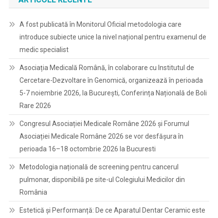
Implementarea
Unitară
A fost publicată în Monitorul Oficial metodologia care
A
introduce subiecte unice la nivel național pentru examenul de
Sistemului
medic specialist
De
Management
Asociația Medicală Română, în colaborare cu Institutul de
Al
Cercetare-Dezvoltare în Genomică, organizează în perioada
Calității
5-7 noiembrie 2026, la București, Conferința Națională de Boli
SR
Rare 2026
EN
IS0
Congresul Asociației Medicale Române 2026 și Forumul
9001:2015”
Asociației Medicale Române 2026 se vor desfășura în
–
perioada 16–18 octombrie 2026 la Bucuresti
SIPOCA
51.
Metodologia națională de screening pentru cancerul
pulmonar, disponibilă pe site-ul Colegiului Medicilor din
România
Estetică și Performanță: De ce Aparatul Dentar Ceramic este