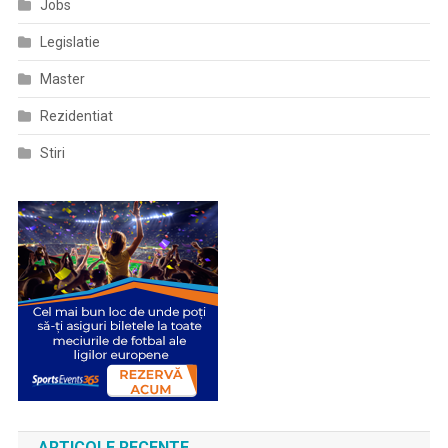
Jobs
Prevăzut
În
Legislatie
Proiectul
“Consolidarea
Master
Capacității
Rezidentiat
Administrative
A
Stiri
Ministerului
Sănătății
Și
A
Unităților
Aflate
În
Subordonare,
Coordonare
Și
Sub
Autoritate
Prin
ARTICOLE RECENTE