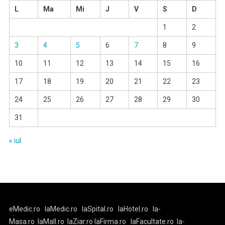
L
Ma
Mi
J
V
S
D
1
2
3
4
5
6
7
8
9
10
11
12
13
14
15
16
17
18
19
20
21
22
23
24
25
26
27
28
29
30
31
« iul.
eMedic.ro
laMedic.ro
laSpital.ro
laHotel.ro
la-
Masa.ro
laMall.ro
laZiar.ro
laFirma.ro
laFacultate.ro
la-