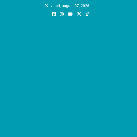
Skip
vineri, august 07, 2026
to
content