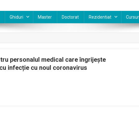
Ghiduri
Master
Doctorat
Rezidentiat
Cursur
tru personalul medical care îngrijește
u infecție cu noul coronavirus
r
lul