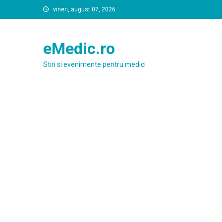
Skip
vineri, august 07, 2026
to
content
eMedic.ro
Stiri si evenimente pentru medici