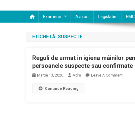
Examene
Avizari
Legislatie
EMC
ETICHETĂ:
SUSPECTE
Reguli de urmat în igiena mâinilor pen
persoanele suspecte sau confirmate c
On
Martie 13, 2020
Adm
Leave A Comment
Reguli
Continue Reading
De
Urmat
În
Igiena
Mâinilo
Pentru
Persona