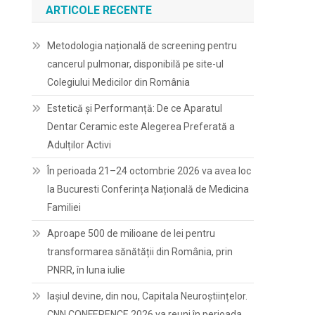
ARTICOLE RECENTE
Metodologia națională de screening pentru
cancerul pulmonar, disponibilă pe site-ul
Colegiului Medicilor din România
Estetică și Performanță: De ce Aparatul
Dentar Ceramic este Alegerea Preferată a
Adulților Activi
În perioada 21–24 octombrie 2026 va avea loc
la Bucuresti Conferința Națională de Medicina
Familiei
Aproape 500 de milioane de lei pentru
transformarea sănătății din România, prin
PNRR, în luna iulie
Iașiul devine, din nou, Capitala Neuroștiințelor.
CNN CONFERENCE 2026 va reuni în perioada