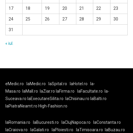
17
18
19
20
21
22
23
24
25
26
27
28
29
30
31
« iul.
eMedic.ro
laMedic.ro
laSpital.ro
laHotel.ro
la-
Masa.ro
laMall.ro
laZiar.ro
laFirma.ro
laFacultate.ro
la-
Suceava.ro
laExecutareSilita.ro
laChisinau.ro
laBalti.ro
laPiatraNeamt.ro
High-Fashion.ro
laRomania.ro
laBucuresti.ro
laClujNapoca.ro
laConstanta.ro
laCraiova.ro
laGalati.ro
laPloiesti.ro
laTimisoara.ro
laBuzau.ro