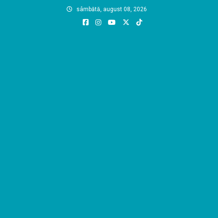
Skip
sâmbătă, august 08, 2026
to
content