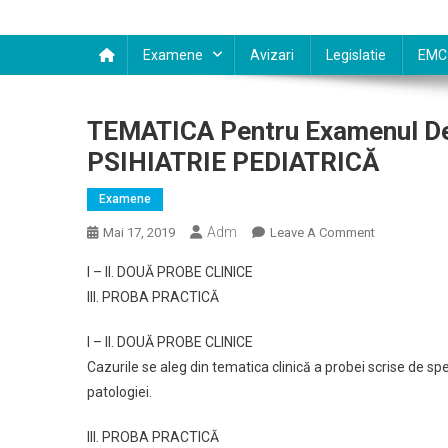
Examene
Avizari
Legislatie
EMC
TEMATICA Pentru Examenul De 
PSIHIATRIE PEDIATRICĂ
Examene
Adm
On
Mai 17, 2019
Leave A Comment
TEMATICA
I – II. DOUĂ PROBE CLINICE
Pentru
III. PROBA PRACTICĂ
Examenul
De
I – II. DOUĂ PROBE CLINICE
Medic
Cazurile se aleg din tematica clinică a probei scrise de spe
Primar
patologiei.
Specialitate
PSIHIATRIE
III. PROBA PRACTICĂ
PEDIATRICĂ