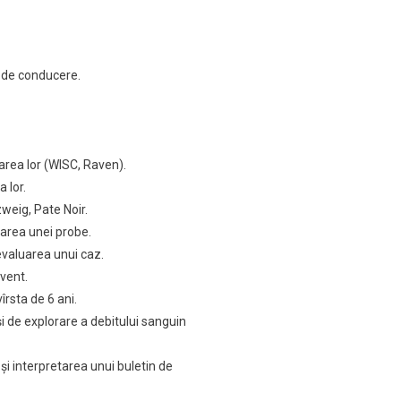
i de conducere.
tarea lor (WISC, Raven).
a lor.
zweig, Pate Noir.
tarea unei probe.
 evaluarea unui caz.
cvent.
îrsta de 6 ani.
i de explorare a debitului sanguin
şi interpretarea unui buletin de