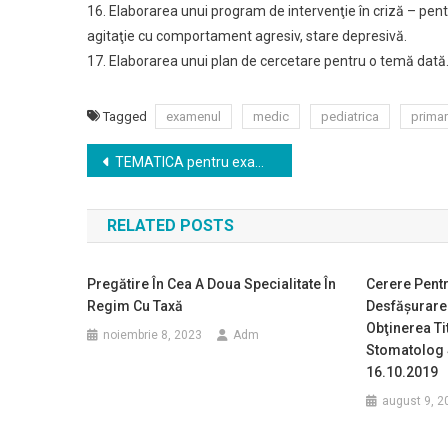
16. Elaborarea unui program de intervenţie în criză – pent
agitaţie cu comportament agresiv, stare depresivă.
17. Elaborarea unui plan de cercetare pentru o temă dată
Tagged
examenul
medic
pediatrica
primar
Navigare
TEMATICA pentru examenul de medic primar specialitatea PNEUMOLOGIE
în
RELATED POSTS
articole
Pregătire În Cea A Doua Specialitate În
Cerere Pent
Regim Cu Taxă
Desfăşurare
Obţinerea Ti
noiembrie 8, 2023
Adm
Stomatolog 
16.10.2019
august 9, 2