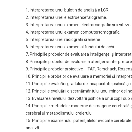
1. Interpretarea unui buletin de analiză a LCR.
2. Interpretarea unei electroencefalograme.
3. Interpretarea unui examen electromiografic şi a viteze
4. Interpretarea unui examen computertomografic.
5. Interpretarea unei radiografii craniene.
6. Interpretarea unui examen al fundului de ochi.
7. Principiile probelor de evaluarea inteligenţei şi interpre
8. Principiile probelor de evaluare a atenţiei şi interpretare
9. Principiile probelor proiective – TAT, Rorschach, Rozen
10. Principiile probelor de evaluare a memoriei şi interpre
11. Principiile evaluării gradului de incapacitate psihică şi
12. Principiile evaluării discernământului unui minor delin
13. Evaluarea nivelului dezvoltării psihice a unui copil sub v
14. Principiile metodelor moderne de imagerie cerebrală ş
cerebral şi metabolismului creierului.
15. Principiile examenului potenţialelor evocate cerebrale 
analiză.