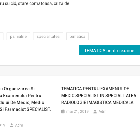
ru suicid, stare comatoasă, criză de
.
psihiatrie
specialitatea
tematica
TEMATICA pentru examenul de medic primar specialitatea PSIHIATRIE
ru Organizarea Si
TEMATICA PENTRU EXAMENUL DE
a Examenului Pentru
MEDIC SPECIALIST IN SPECIALITATEA
tlului De Medic, Medic
RADIOLOGIE IMAGISTICA MEDICALA
Si Farmacist SPECIALIST,
mai 21, 2019
Adm
019
Adm