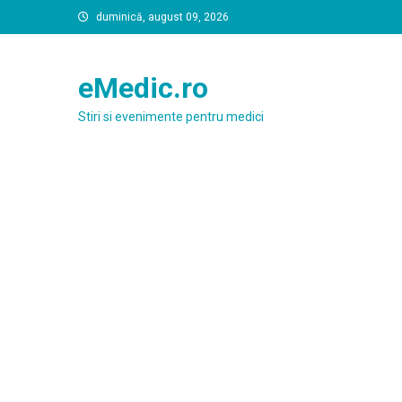
Skip
duminică, august 09, 2026
to
content
eMedic.ro
Stiri si evenimente pentru medici