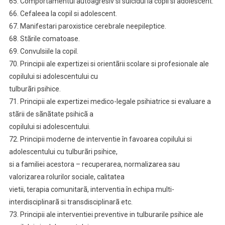
65. Comportamentul autoagresiv si suicidul la copil si adolescent.
66. Cefaleea la copil si adolescent.
67. Manifestari paroxistice cerebrale neepileptice.
68. Stãrile comatoase.
69. Convulsiile la copil.
70. Principii ale expertizei si orientãrii scolare si profesionale ale
copilului si adolescentului cu
tulburãri psihice.
71. Principii ale expertizei medico-legale psihiatrice si evaluare a
stãrii de sãnãtate psihicã a
copilului si adolescentului.
72. Principii moderne de interventie în favoarea copilului si
adolescentului cu tulburãri psihice,
si a familiei acestora – recuperarea, normalizarea sau
valorizarea rolurilor sociale, calitatea
vietii, terapia comunitarã, interventia în echipa multi-
interdisciplinarã si transdisciplinarã etc.
73. Principii ale interventiei preventive in tulburarile psihice ale