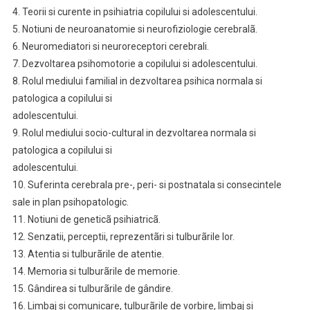
4. Teorii si curente in psihiatria copilului si adolescentului.
5. Notiuni de neuroanatomie si neurofiziologie cerebralã.
6. Neuromediatori si neuroreceptori cerebrali.
7. Dezvoltarea psihomotorie a copilului si adolescentului.
8. Rolul mediului familial in dezvoltarea psihica normala si
patologica a copilului si
adolescentului.
9. Rolul mediului socio-cultural in dezvoltarea normala si
patologica a copilului si
adolescentului.
10. Suferinta cerebrala pre-, peri- si postnatala si consecintele
sale in plan psihopatologic.
11. Notiuni de geneticã psihiatricã.
12. Senzatii, perceptii, reprezentãri si tulburãrile lor.
13. Atentia si tulburãrile de atentie.
14. Memoria si tulburãrile de memorie.
15. Gândirea si tulburãrile de gândire.
16. Limbaj si comunicare, tulburãrile de vorbire, limbaj si