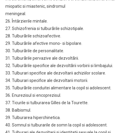
miopatic si miastenic, sindromul
meningeal.
26. Întârzierile mintale.
27. Schizofrenia si tulburãrile schizotipale.
28. Tulburãrile schizoafective.
29. Tulburãrile afective mono- si bipolare.
30. Tulburãrile de personalitate.
31. Tulburãrile pervazive ale dezvoltãrii.
32. Tulburãrile specifice ale dezvoltãrii vorbirii si limbajului.
33. Tulburari specifice ale dezvoltarii achiziilor scolare.
34. Tulburari specifice ale dezvoltarii motorii.
35. Tulburãrile conduitei alimentare la copil si adolescent.
36. Enurezisul si encoprezisul.
37. Ticurile si tulburarea Gilles de la Tourette.
38. Balbismul.
39. Tulburarea hiperchinetica.
40. Somnul si tulburarile de somn la copil si adolescent.
41. Tulburari ale dezvoltarii si identitatii sexuale la copil si