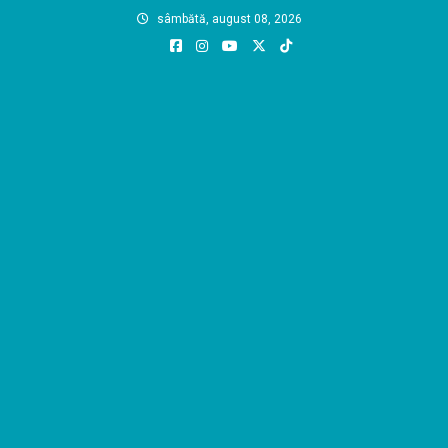
Skip
sâmbătă, august 08, 2026
to
content