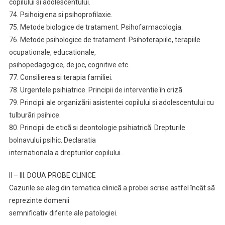
copilului si adolescentului.
74. Psihoigiena si psihoprofilaxie.
75. Metode biologice de tratament. Psihofarmacologia.
76. Metode psihologice de tratament. Psihoterapiile, terapiile
ocupationale, educationale,
psihopedagogice, de joc, cognitive etc.
77. Consilierea si terapia familiei.
78. Urgentele psihiatrice. Principii de interventie în crizã.
79. Principii ale organizãrii asistentei copilului si adolescentului cu
tulburãri psihice.
80. Principii de eticã si deontologie psihiatricã. Drepturile
bolnavului psihic. Declaratia
internationala a drepturilor copilului.
II – III. DOUA PROBE CLINICE
Cazurile se aleg din tematica clinicã a probei scrise astfel încât sã
reprezinte domenii
semnificativ diferite ale patologiei.