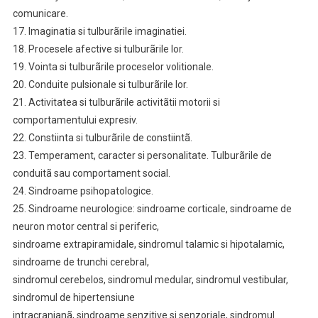
comunicare.
17. Imaginatia si tulburãrile imaginatiei.
18. Procesele afective si tulburãrile lor.
19. Vointa si tulburãrile proceselor volitionale.
20. Conduite pulsionale si tulburãrile lor.
21. Activitatea si tulburãrile activitãtii motorii si
comportamentului expresiv.
22. Constiinta si tulburãrile de constiintã.
23. Temperament, caracter si personalitate. Tulburãrile de
conduitã sau comportament social.
24. Sindroame psihopatologice.
25. Sindroame neurologice: sindroame corticale, sindroame de
neuron motor central si periferic,
sindroame extrapiramidale, sindromul talamic si hipotalamic,
sindroame de trunchi cerebral,
sindromul cerebelos, sindromul medular, sindromul vestibular,
sindromul de hipertensiune
intracranianã, sindroame senzitive si senzoriale, sindromul