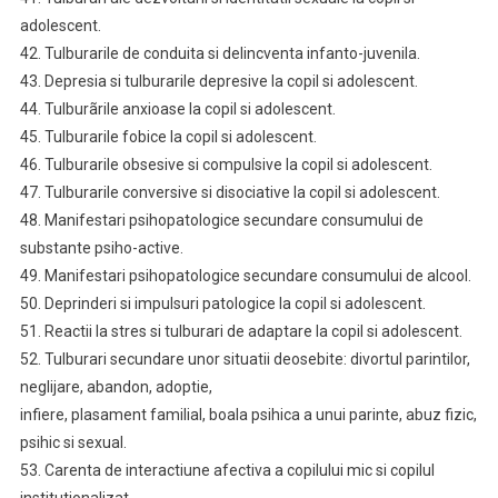
adolescent.
42. Tulburarile de conduita si delincventa infanto-juvenila.
43. Depresia si tulburarile depresive la copil si adolescent.
44. Tulburãrile anxioase la copil si adolescent.
45. Tulburarile fobice la copil si adolescent.
46. Tulburarile obsesive si compulsive la copil si adolescent.
47. Tulburarile conversive si disociative la copil si adolescent.
48. Manifestari psihopatologice secundare consumului de
substante psiho-active.
49. Manifestari psihopatologice secundare consumului de alcool.
50. Deprinderi si impulsuri patologice la copil si adolescent.
51. Reactii la stres si tulburari de adaptare la copil si adolescent.
52. Tulburari secundare unor situatii deosebite: divortul parintilor,
neglijare, abandon, adoptie,
infiere, plasament familial, boala psihica a unui parinte, abuz fizic,
psihic si sexual.
53. Carenta de interactiune afectiva a copilului mic si copilul