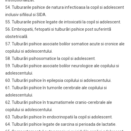
institutionalizat.
54. Tulburarile psihice de natura infectioasa la copil si adolescent
inclusiv sifilisul si SIDA.
55. Tulburarile psihice legate de intoxicatii la copil si adolescent.
56. Embriopatii, fetopatii si tulburãri psihice post suferintã
obstetricalã.
57. Tulburãri psihice asociate bolilor somatice acute si cronice ale
copilului si adolescentului.
58. Tulburãri psihosomatice la copil si adolescent.
59. Tulburãri psihice asociate bolilor neurologice ale copilului si
adolescentului.
60. Tulburãri psihice în epilepsia copilului si adolescentului.
61. Tulburãri psihice în tumorile cerebrale ale copilului si
adolescentului.
62. Tulburãri psihice în traumatismele cranio-cerebrale ale
copilului si adolescentului.
63. Tulburãri psihice în endocrinopatii la copil si adolescent.
64. Tulburãri psihice legate de sarcina si perioada de lactatie.