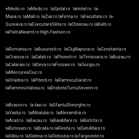
eMedic.ro
laMedic.ro
laSpital.ro
laHotel.ro
la-
Masa.ro
laMall.ro
laZiar.ro
laFirma.ro
laFacultate.ro
la-
Suceava.ro
laExecutareSilita.ro
laChisinau.ro
laBalti.ro
laPiatraNeamt.ro
High-Fashion.ro
laRomania.ro
laBucuresti.ro
laClujNapoca.ro
laConstanta.ro
laCraiova.ro
laGalati.ro
laPloiesti.ro
laTimisoara.ro
laBuzau.ro
laCalarasi.ro
laDeva.ro
laFocsani.ro
laGiurgiu.ro
laMiercureaCiuc.ro
laOradea.ro
laPitesti.ro
laRamnicuSarat.ro
laRamnicuValcea.ro
laDrobetaTurnuSeverin.ro
laBrasov.ro
la-Iasi.ro
laSfantuGheorghe.ro
laVaslui.ro
laAlbaIulia.ro
laAlexandria.ro
laArad.ro
laBacau.ro
laBaiaMare.ro
laBistrita.ro
laBotosani.ro
laBraila.ro
laResita.ro
laSatuMare.ro
laSibiu.ro
laSlatina.ro
laSlobozia.ro
laTargoviste.ro