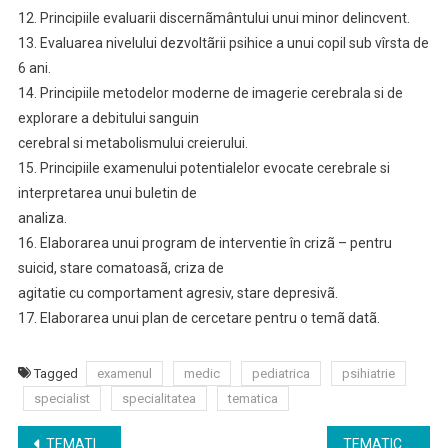
12. Principiile evaluarii discernãmântului unui minor delincvent.
13. Evaluarea nivelului dezvoltãrii psihice a unui copil sub vîrsta de
6 ani.
14. Principiile metodelor moderne de imagerie cerebrala si de
explorare a debitului sanguin
cerebral si metabolismului creierului.
15. Principiile examenului potentialelor evocate cerebrale si
interpretarea unui buletin de
analiza.
16. Elaborarea unui program de interventie în crizã – pentru
suicid, stare comatoasã, criza de
agitatie cu comportament agresiv, stare depresivã.
17. Elaborarea unui plan de cercetare pentru o temã datã.
Tagged
examenul
medic
pediatrica
psihiatrie
specialist
specialitatea
tematica
Navigare
TEMATICA pentru examenul de medic specialist specialitatea PROTETICA DENTARĂ
TEMATICA pentru examenul de medic specialist specialitatea PSIHIATRIE