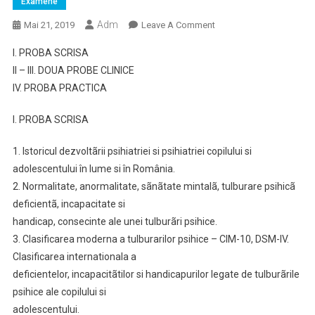
Examene
Adm
On
Mai 21, 2019
Leave A Comment
TEMATICA
I. PROBA SCRISA
Pentru
II – III. DOUA PROBE CLINICE
Examenul
IV. PROBA PRACTICA
De
Medic
I. PROBA SCRISA
Specialist
Specialitatea
1. Istoricul dezvoltãrii psihiatriei si psihiatriei copilului si
PSIHIATRIE
adolescentului în lume si în România.
PEDIATRICA
2. Normalitate, anormalitate, sãnãtate mintalã, tulburare psihicã
deficientã, incapacitate si
handicap, consecinte ale unei tulburãri psihice.
3. Clasificarea moderna a tulburarilor psihice – CIM-10, DSM-IV.
Clasificarea internationala a
deficientelor, incapacitãtilor si handicapurilor legate de tulburãrile
psihice ale copilului si
adolescentului.