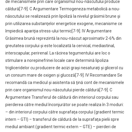
de mecanismele prin care organismul nou-născutului produce
căldură[7-9]. C Argumentare Termogeneza metabolică a nou-
născutului se realizează prin lipoliză la nivelul grăsimii brune şi
prin utilizarea substanţelor energetice exogene, mecanisme ce
împiedică apariţia stress-ului termic[7-9]. IV Argumentare
Grăsimea brună reprezintă la nou-născut aproximativ 2-6% din
greutatea corpului şi este localizată la cervical, mediastinal,
interscapular, perirenal. La răcirea tegumentului are loc o
stimulare a norepinefrinei locale care determină lipoliza
trigliceridelor cu producere de acizi graşi nesaturaţi şi glicerol cu
un consum mare de oxigen şi glucoză[7-9]. IV Recomandare Se
recomandă ca medicul şi asistenta să ţină cont de mecanismele
prin care organismul nou-născutului pierde căldură[7-9]. C
Argumentare Transferul de căldură din interiorul corpului sau
pierderea către mediul înconjurător se poate realiza în 3 moduri:
– din interiorul corpului către suprafaţa corpului (gradient termic
intern – GTI) – transferul de căldură de la suprafaţa pielii spre
mediul ambiant (gradient termic extern – GTE) – pierderi de