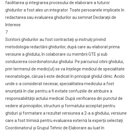
facilitarea şi integrarea procesului de elaborare a tuturor
ghidurilor a fost ales un integrator. Toate persoanele implicate în
redactarea sau evaluarea ghidurilor au semnat Declaraţii de
Interese.
7
Scriitorii ghidurilor au fost contractaţi şi instruiţi privind
metodologia redactării ghidurilor, după care au elaborat prima
versiune a ghidului, în colaborare cu membrii GTE şi sub
conducerea coordonatorului ghidului. Pe parcursul citirii ghidului,
prin termenul de medic(ul) se va înţelege medicul de specialitate
neonatologie, căruia îi este dedicat în principal ghidul clinic. Acolo
unde s-a considerat necesar, specialitatea medicului a fost
enunţată în clar pentru a fi evitate confuziile de atribuire a
responsabilităţii actului medical. După verificarea din punctul de
vedere al principiilor, structurii şi formatului acceptat pentru
ghiduri şi formatare a rezultat versiunea a 2-a a ghidului, versiune
care a fost trimisă pentru evaluarea externă la experţii selectaţi.
Coordonatorul şi Grupul Tehnic de Elaborare au luat în