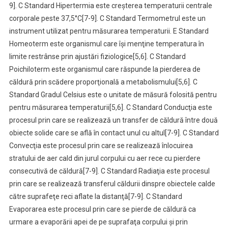
9]. C Standard Hipertermia este creşterea temperaturii centrale
corporale peste 37,5°C[7-9]. C Standard Termometrul este un
instrument utilizat pentru măsurarea temperaturii. E Standard
Homeoterm este organismul care îşi menţine temperatura în
limite restrânse prin ajustări fiziologice[5,6]. C Standard
Poichiloterm este organismul care răspunde la pierderea de
căldură prin scădere proporţională a metabolismului[5,6]. C
Standard Gradul Celsius este o unitate de măsură folosită pentru
pentru măsurarea temperaturii[5,6]. C Standard Conducţia este
procesul prin care se realizează un transfer de căldură între două
obiecte solide care se află în contact unul cu altul[7-9]. C Standard
Convecţia este procesul prin care se realizează înlocuirea
stratului de aer cald din jurul corpului cu aer rece cu pierdere
consecutivă de căldură[7-9]. C Standard Radiaţia este procesul
prin care se realizează transferul căldurii dinspre obiectele calde
către suprafeţe reci aflate la distanţă[7-9]. C Standard
Evaporarea este procesul prin care se pierde de căldură ca
urmare a evaporării apei de pe suprafaţa corpului şi prin