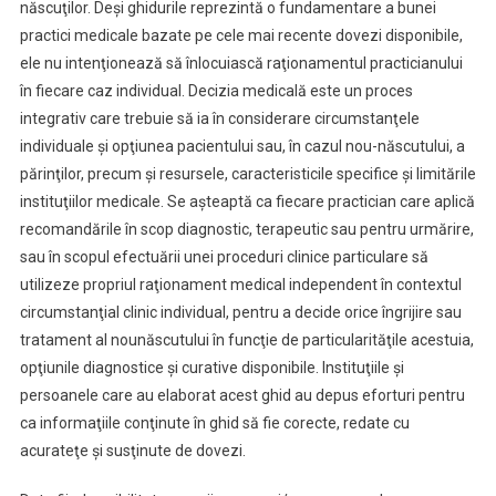
născuţilor. Deşi ghidurile reprezintă o fundamentare a bunei
practici medicale bazate pe cele mai recente dovezi disponibile,
ele nu intenţionează să înlocuiască raţionamentul practicianului
în fiecare caz individual. Decizia medicală este un proces
integrativ care trebuie să ia în considerare circumstanţele
individuale şi opţiunea pacientului sau, în cazul nou-născutului, a
părinţilor, precum şi resursele, caracteristicile specifice şi limitările
instituţiilor medicale. Se aşteaptă ca fiecare practician care aplică
recomandările în scop diagnostic, terapeutic sau pentru urmărire,
sau în scopul efectuării unei proceduri clinice particulare să
utilizeze propriul raţionament medical independent în contextul
circumstanţial clinic individual, pentru a decide orice îngrijire sau
tratament al nounăscutului în funcţie de particularităţile acestuia,
opţiunile diagnostice şi curative disponibile. Instituţiile şi
persoanele care au elaborat acest ghid au depus eforturi pentru
ca informaţiile conţinute în ghid să fie corecte, redate cu
acurateţe şi susţinute de dovezi.