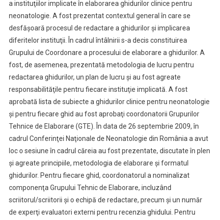
a instituţiilor implicate în elaborarea ghidurilor clinice pentru
neonatologie. A fost prezentat contextul general în care se
desfăşoară procesul de redactare a ghidurilor şi implicarea
diferitelor instituţii. În cadrul întâlnirii s-a decis constituirea
Grupului de Coordonare a procesului de elaborare a ghidurilor. A
fost, de asemenea, prezentată metodologia de lucru pentru
redactarea ghidurilor, un plan de lucru şi au fost agreate
responsabilităţile pentru fiecare instituţie implicată. A fost
aprobată lista de subiecte a ghidurilor clinice pentru neonatologie
şi pentru fiecare ghid au fost aprobaţi coordonatorii Grupurilor
Tehnice de Elaborare (GTE). În data de 26 septembrie 2009, în
cadrul Conferinţei Naţionale de Neonatologie din România a avut
loc o sesiune în cadrul căreia au fost prezentate, discutate în plen
şi agreate principiile, metodologia de elaborare şi formatul
ghidurilor. Pentru fiecare ghid, coordonatorul a nominalizat
componenţa Grupului Tehnic de Elaborare, incluzând
scriitorul/scriitorii şi o echipă de redactare, precum şi un număr
de experţi evaluatori externi pentru recenzia ghidului. Pentru