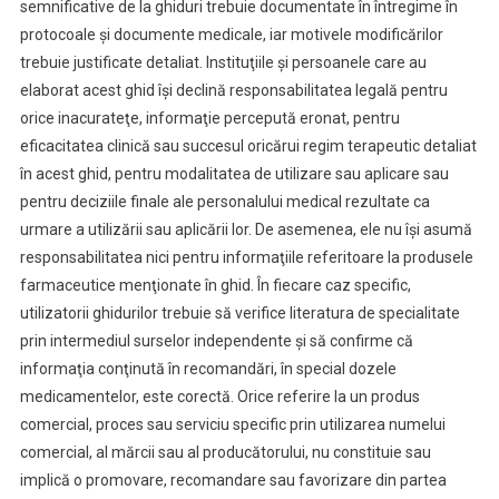
semnificative de la ghiduri trebuie documentate în întregime în
protocoale şi documente medicale, iar motivele modificărilor
trebuie justificate detaliat. Instituţiile şi persoanele care au
elaborat acest ghid îşi declină responsabilitatea legală pentru
orice inacurateţe, informaţie percepută eronat, pentru
eficacitatea clinică sau succesul oricărui regim terapeutic detaliat
în acest ghid, pentru modalitatea de utilizare sau aplicare sau
pentru deciziile finale ale personalului medical rezultate ca
urmare a utilizării sau aplicării lor. De asemenea, ele nu îşi asumă
responsabilitatea nici pentru informaţiile referitoare la produsele
farmaceutice menţionate în ghid. În fiecare caz specific,
utilizatorii ghidurilor trebuie să verifice literatura de specialitate
prin intermediul surselor independente şi să confirme că
informaţia conţinută în recomandări, în special dozele
medicamentelor, este corectă. Orice referire la un produs
comercial, proces sau serviciu specific prin utilizarea numelui
comercial, al mărcii sau al producătorului, nu constituie sau
implică o promovare, recomandare sau favorizare din partea