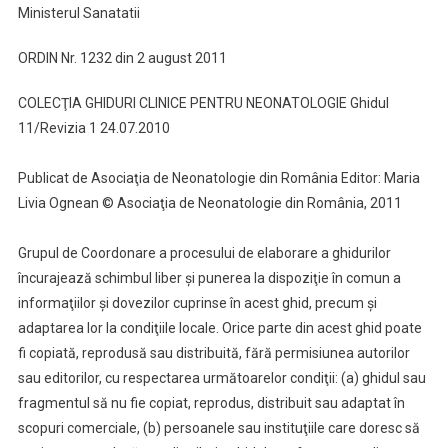
Ministerul Sanatatii
La
Nou
ORDIN Nr. 1232 din 2 august 2011
Nascut
COLECŢIA GHIDURI CLINICE PENTRU NEONATOLOGIE Ghidul
11/Revizia 1 24.07.2010
Publicat de Asociaţia de Neonatologie din România Editor: Maria
Livia Ognean © Asociaţia de Neonatologie din România, 2011
Grupul de Coordonare a procesului de elaborare a ghidurilor
încurajează schimbul liber şi punerea la dispoziţie în comun a
informaţiilor şi dovezilor cuprinse în acest ghid, precum şi
adaptarea lor la condiţiile locale. Orice parte din acest ghid poate
fi copiată, reprodusă sau distribuită, fără permisiunea autorilor
sau editorilor, cu respectarea următoarelor condiţii: (a) ghidul sau
fragmentul să nu fie copiat, reprodus, distribuit sau adaptat în
scopuri comerciale, (b) persoanele sau instituţiile care doresc să