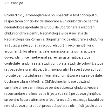
3.2. Principii
Ghidul clinic „Termoreglarea la nou-născut” a fost conceput cu
respectarea principiilor de elaborare a Ghidurilor clinice pentru
neonatologie aprobate de Grupul de Coordonare a elaborării
ghidurilor clinice pentru Neonatologie şi de Asociaţia de
Neonatologie din România. Grupul tehnic de elaborare a ghidurilor
a căutat şi selecţionat, în scopul elaborării recomandărilor şi
argumentărilor aferente, cele mai importante şi mai actuale
dovezi ştiinţifice (meta-analize, revizii sistematice, studii
controlate randomizate, studii controlate, studii de cohortă, studii
retrospective şi analitice, cărţi, monografii). În acest scop au fost
folosite pentru căutarea informaţiilor următoarele surse de date:
Cochrane Library, Medline, OldMedline, Embase utilizând
cuvintele cheie semnificative pentru subiectul ghidului. Fiecare
recomandare s-a încercat a fi (este) bazată pe dovezi ştiinţifice,
iar pentru fiecare afirmaţie a fost furnizată o explicaţie bazată pe
nivelul dovezilor şi a fost precizată puterea ştiinţifică (acolo unde