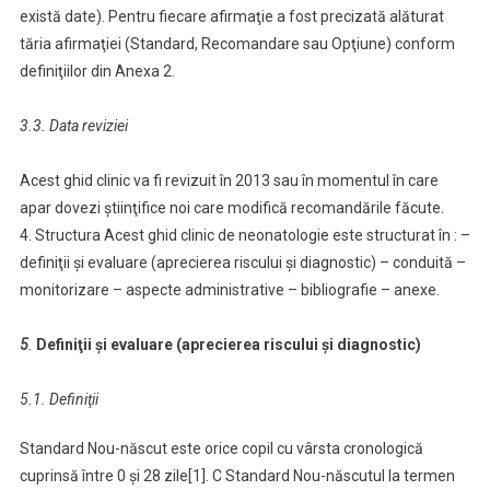
există date). Pentru fiecare afirmaţie a fost precizată alăturat
tăria afirmaţiei (Standard, Recomandare sau Opţiune) conform
definiţiilor din Anexa 2.
3.3. Data reviziei
Acest ghid clinic va fi revizuit în 2013 sau în momentul în care
apar dovezi ştiinţifice noi care modifică recomandările făcute.
4. Structura Acest ghid clinic de neonatologie este structurat în : –
definiţii şi evaluare (aprecierea riscului şi diagnostic) – conduită –
monitorizare – aspecte administrative – bibliografie – anexe.
5
.
Definiţii şi evaluare (aprecierea riscului şi diagnostic)
5.1. Definiţii
Standard Nou-născut este orice copil cu vârsta cronologică
cuprinsă între 0 şi 28 zile[1]. C Standard Nou-născutul la termen