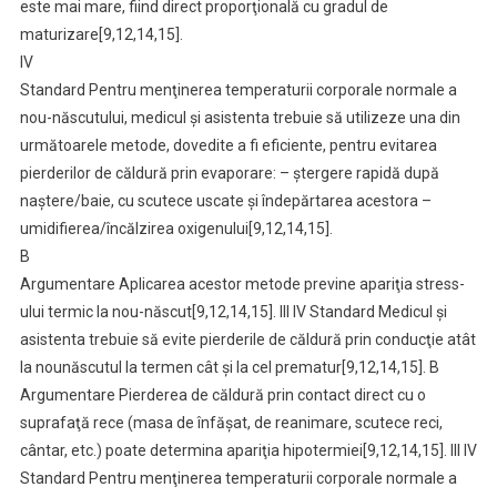
este mai mare, fiind direct proporţională cu gradul de
maturizare[9,12,14,15].
IV
Standard Pentru menţinerea temperaturii corporale normale a
nou-născutului, medicul şi asistenta trebuie să utilizeze una din
următoarele metode, dovedite a fi eficiente, pentru evitarea
pierderilor de căldură prin evaporare: – ştergere rapidă după
naştere/baie, cu scutece uscate şi îndepărtarea acestora –
umidifierea/încălzirea oxigenului[9,12,14,15].
B
Argumentare Aplicarea acestor metode previne apariţia stress-
ului termic la nou-născut[9,12,14,15]. III IV Standard Medicul şi
asistenta trebuie să evite pierderile de căldură prin conducţie atât
la nounăscutul la termen cât şi la cel prematur[9,12,14,15]. B
Argumentare Pierderea de căldură prin contact direct cu o
suprafaţă rece (masa de înfăşat, de reanimare, scutece reci,
cântar, etc.) poate determina apariţia hipotermiei[9,12,14,15]. III IV
Standard Pentru menţinerea temperaturii corporale normale a