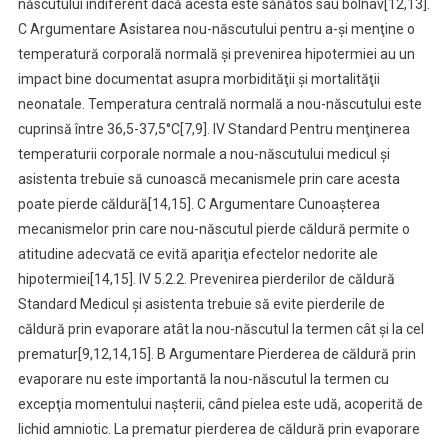
născutului indiferent dacă acesta este sănătos sau bolnav[12,13].
C Argumentare Asistarea nou-născutului pentru a-şi menţine o
temperatură corporală normală şi prevenirea hipotermiei au un
impact bine documentat asupra morbidităţii şi mortalităţii
neonatale. Temperatura centrală normală a nou-născutului este
cuprinsă între 36,5-37,5°C[7,9]. IV Standard Pentru menţinerea
temperaturii corporale normale a nou-născutului medicul şi
asistenta trebuie să cunoască mecanismele prin care acesta
poate pierde căldură[14,15]. C Argumentare Cunoaşterea
mecanismelor prin care nou-născutul pierde căldură permite o
atitudine adecvată ce evită apariţia efectelor nedorite ale
hipotermiei[14,15]. IV 5.2.2. Prevenirea pierderilor de căldură
Standard Medicul şi asistenta trebuie să evite pierderile de
căldură prin evaporare atât la nou-născutul la termen cât şi la cel
prematur[9,12,14,15]. B Argumentare Pierderea de căldură prin
evaporare nu este importantă la nou-născutul la termen cu
excepţia momentului naşterii, când pielea este udă, acoperită de
lichid amniotic. La prematur pierderea de căldură prin evaporare