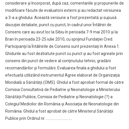
considerare şi încorporat, după caz, comentariile şi propunerile de
modificare făcute de evaluatorii externi şi au redactat versiunea
a 3-a a ghidului. Această versiune a fost prezentată şi supusă
discuţiei detaliate, punct cu punct, în cadrul unor Întâlniri de
Consens care au avut loc la Sibiu în perioada 7-9 mai 2010 şi la
Bran în perioada 23-25 iulie 2010, cu sprijinul Fundaţiei Cred.
Participanţii la Întâlnirile de Consens sunt prezentaţi în Anexa 1.
Ghidurile au fost dezbătute punct cu punct şi au fost agreate prin
consens din punct de vedere al conţinutului tehnic, gradării
recomandărilor şi formulării. Evaluarea finala a ghidului a fost
efectuată utilizând instrumentul Agree elaborat de Organizaţia
Mondială a Sănătăţii (OMS). Ghidul a fost aprobat formal de către
Comisia Consultativă de Pediatrie şi Neonatologie a Ministerului
Sănătăţii Publice, Comisia de Pediatrie şi Neonatologie (?) a
Colegiul Medicilor din România şi Asociaţia de Neonatologie din
România. Ghidul a fost aprobat de către Ministerul Sănătăţii
Publice prin Ordinul nr. …………………………