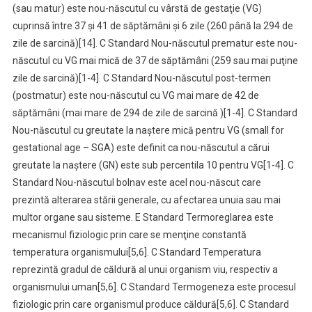
(sau matur) este nou-născutul cu vârstă de gestaţie (VG)
cuprinsă între 37 şi 41 de săptămâni şi 6 zile (260 până la 294 de
zile de sarcină)[14]. C Standard Nou-născutul prematur este nou-
născutul cu VG mai mică de 37 de săptămâni (259 sau mai puţine
zile de sarcină)[1-4]. C Standard Nou-născutul post-termen
(postmatur) este nou-născutul cu VG mai mare de 42 de
săptămâni (mai mare de 294 de zile de sarcină )[1-4]. C Standard
Nou-născutul cu greutate la naştere mică pentru VG (small for
gestational age – SGA) este definit ca nou-născutul a cărui
greutate la naştere (GN) este sub percentila 10 pentru VG[1-4]. C
Standard Nou-născutul bolnav este acel nou-născut care
prezintă alterarea stării generale, cu afectarea unuia sau mai
multor organe sau sisteme. E Standard Termoreglarea este
mecanismul fiziologic prin care se menţine constantă
temperatura organismului[5,6]. C Standard Temperatura
reprezintă gradul de căldură al unui organism viu, respectiv a
organismului uman[5,6]. C Standard Termogeneza este procesul
fiziologic prin care organismul produce căldură[5,6]. C Standard