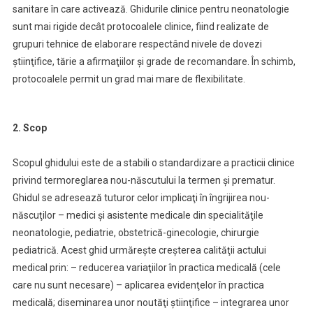
sanitare în care activează. Ghidurile clinice pentru neonatologie
sunt mai rigide decât protocoalele clinice, fiind realizate de
grupuri tehnice de elaborare respectând nivele de dovezi
ştiinţifice, tărie a afirmaţiilor şi grade de recomandare. În schimb,
protocoalele permit un grad mai mare de flexibilitate.
2. Scop
Scopul ghidului este de a stabili o standardizare a practicii clinice
privind termoreglarea nou-născutului la termen şi prematur.
Ghidul se adresează tuturor celor implicaţi în îngrijirea nou-
născuţilor – medici şi asistente medicale din specialităţile
neonatologie, pediatrie, obstetrică-ginecologie, chirurgie
pediatrică. Acest ghid urmăreşte creşterea calităţii actului
medical prin: – reducerea variaţiilor în practica medicală (cele
care nu sunt necesare) – aplicarea evidenţelor în practica
medicală; diseminarea unor noutăţi ştiinţifice – integrarea unor