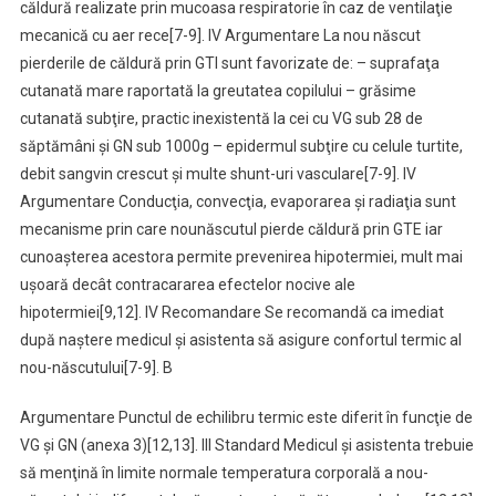
căldură realizate prin mucoasa respiratorie în caz de ventilaţie
mecanică cu aer rece[7-9]. IV Argumentare La nou născut
pierderile de căldură prin GTI sunt favorizate de: – suprafaţa
cutanată mare raportată la greutatea copilului – grăsime
cutanată subţire, practic inexistentă la cei cu VG sub 28 de
săptămâni şi GN sub 1000g – epidermul subţire cu celule turtite,
debit sangvin crescut şi multe shunt-uri vasculare[7-9]. IV
Argumentare Conducţia, convecţia, evaporarea şi radiaţia sunt
mecanisme prin care nounăscutul pierde căldură prin GTE iar
cunoaşterea acestora permite prevenirea hipotermiei, mult mai
uşoară decât contracararea efectelor nocive ale
hipotermiei[9,12]. IV Recomandare Se recomandă ca imediat
după naştere medicul şi asistenta să asigure confortul termic al
nou-născutului[7-9]. B
Argumentare Punctul de echilibru termic este diferit în funcţie de
VG şi GN (anexa 3)[12,13]. III Standard Medicul şi asistenta trebuie
să menţină în limite normale temperatura corporală a nou-