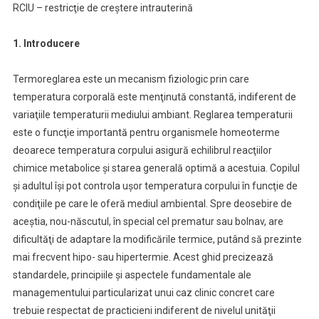
RCIU – restricţie de creştere intrauterină
1. Introducere
Termoreglarea este un mecanism fiziologic prin care
temperatura corporală este menţinută constantă, indiferent de
variaţiile temperaturii mediului ambiant. Reglarea temperaturii
este o funcţie importantă pentru organismele homeoterme
deoarece temperatura corpului asigură echilibrul reacţiilor
chimice metabolice şi starea generală optimă a acestuia. Copilul
şi adultul îşi pot controla uşor temperatura corpului în funcţie de
condiţiile pe care le oferă mediul ambiental. Spre deosebire de
aceştia, nou-născutul, în special cel prematur sau bolnav, are
dificultăţi de adaptare la modificările termice, putând să prezinte
mai frecvent hipo- sau hipertermie. Acest ghid precizează
standardele, principiile şi aspectele fundamentale ale
managementului particularizat unui caz clinic concret care
trebuie respectat de practicieni indiferent de nivelul unităţii