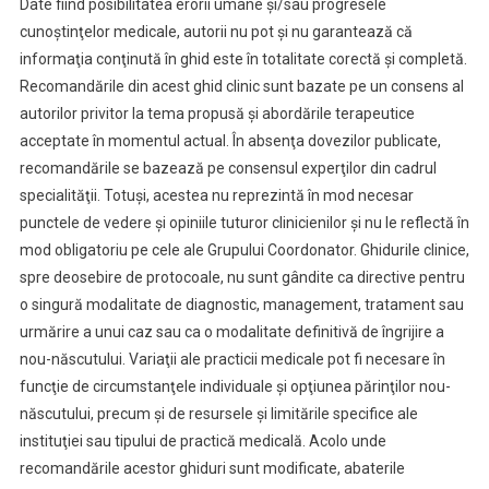
Date fiind posibilitatea erorii umane şi/sau progresele
cunoştinţelor medicale, autorii nu pot şi nu garantează că
informaţia conţinută în ghid este în totalitate corectă şi completă.
Recomandările din acest ghid clinic sunt bazate pe un consens al
autorilor privitor la tema propusă şi abordările terapeutice
acceptate în momentul actual. În absenţa dovezilor publicate,
recomandările se bazează pe consensul experţilor din cadrul
specialităţii. Totuşi, acestea nu reprezintă în mod necesar
punctele de vedere şi opiniile tuturor clinicienilor şi nu le reflectă în
mod obligatoriu pe cele ale Grupului Coordonator. Ghidurile clinice,
spre deosebire de protocoale, nu sunt gândite ca directive pentru
o singură modalitate de diagnostic, management, tratament sau
urmărire a unui caz sau ca o modalitate definitivă de îngrijire a
nou-născutului. Variaţii ale practicii medicale pot fi necesare în
funcţie de circumstanţele individuale şi opţiunea părinţilor nou-
născutului, precum şi de resursele şi limitările specifice ale
instituţiei sau tipului de practică medicală. Acolo unde
recomandările acestor ghiduri sunt modificate, abaterile