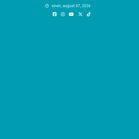
Skip
vineri, august 07, 2026
to
content