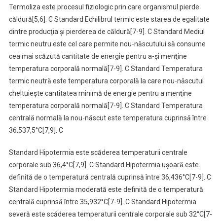
Termoliza este procesul fiziologic prin care organismul pierde
căldură[5,6]. C Standard Echilibrul termic este starea de egalitate
dintre producţia şi pierderea de căldură[7-9]. C Standard Mediul
termic neutru este cel care permite nou-născutului să consume
cea mai scăzută cantitate de energie pentru a-şi menţine
temperatura corporală normală[7-9]. C Standard Temperatura
termic neutră este temperatura corporală la care nou-născutul
cheltuieşte cantitatea minimă de energie pentru a menţine
temperatura corporală normală[7-9]. C Standard Temperatura
centrală normală la nou-născut este temperatura cuprinsă între
36,537,5°C[7,9]. C
Standard Hipotermia este scăderea temperaturii centrale
corporale sub 36,4°C[7,9]. C Standard Hipotermia uşoară este
definită de o temperatură centrală cuprinsă între 36,436°C[7-9]. C
Standard Hipotermia moderată este definită de o temperatură
centrală cuprinsă între 35,932°C[7-9]. C Standard Hipotermia
severă este scăderea temperaturii centrale corporale sub 32°C[7-