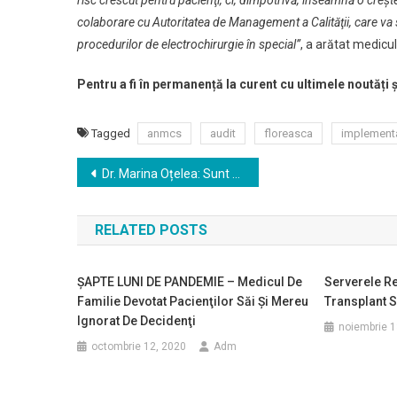
risc crescut pentru pacienţi, ci, dimpotrivă, înseamnă o creşte
colaborare cu Autoritatea de Management a Calităţii, care va 
procedurilor de electrochirurgie în special”
, a arătat medic
Pentru a fi în permanență la curent cu ultimele noutăți
Tagged
anmcs
audit
floreasca
implement
Navigare
Dr. Marina Oțelea: Sunt necesare campanii de promovare a screening-ului pentru diabetul gestațional și definirea unui ghid de monitorizare a gravidei cu diabet gestațional
în
RELATED POSTS
articole
ŞAPTE LUNI DE PANDEMIE – Medicul De
Serverele Re
Familie Devotat Pacienţilor Săi Şi Mereu
Transplant 
Ignorat De Decidenţi
noiembrie 1
octombrie 12, 2020
Adm