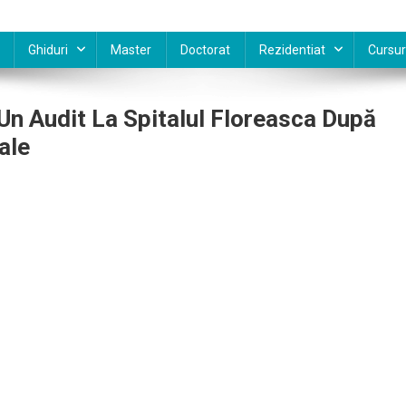
Ghiduri
Master
Doctorat
Rezidentiat
Cursur
n Audit La Spitalul Floreasca După
ale