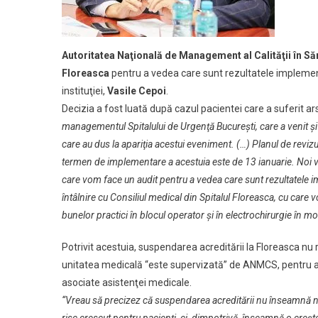
După
Implemen
Noilor
Autoritatea Naţională de Management al Calităţii în 
Protocoal
Floreasca
pentru a vedea care sunt rezultatele implementă
instituţiei,
Vasile Cepoi
.
Decizia a fost luată după cazul pacientei care a suferit ar
managementul Spitalului de Urgenţă Bucureşti, care a venit şi
care au dus la apariţia acestui eveniment. (…) Planul de reviz
termen de implementare a acestuia este de 13 ianuarie. Noi vo
care vom face un audit pentru a vedea care sunt rezultatele 
întâlnire cu Consiliul medical din Spitalul Floreasca, cu care 
bunelor practici în blocul operator şi în electrochirurgie în m
Potrivit acestuia, suspendarea acreditării la Floreasca nu r
unitatea medicală “este supervizată” de ANMCS, pentru 
asociate asistenţei medicale.
“Vreau să precizez că suspendarea acreditării nu înseamnă n