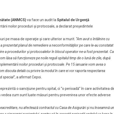
tarea
Sănătate (ANMCS)
va face un audit la
Spitalul de Urgenţă
e
rii noilor proceduri şi protocoale, a declarat preşedintele
suri pe masa de operaţie şi care ulterior a murit.
“Am avut o întâlnire cu
 a prezentat planul de remediere a neconformităţilor pe care le-au constatat 
uire a procedurilor şi protocoalelor în blocul operator ne-a fost prezentat. Ca
m lăsa să funcţioneze pe noile reguli spitalul timp de o lună de zile, după
implementării noilor proceduri şi protocoale. Pe 15 ianuarie vom avea o
vom discuta detalii cu privire la modul în care ei vor raporta respectarea
od special”
, a afirmat Cepoi.
eprezintă o sancţiune pentru spital, ci “o perioadă” în care activitatea di
a vedea cum sunt luate măsuri pentru prevenirea unor efecte adverse
eacreditare, nu afectează contractul cu Casa de Asigurări şi nu înseamnă u