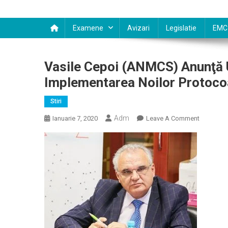
Examene
Avizari
Legislatie
EMC
Vasile Cepoi (ANMCS) Anunţă U
Implementarea Noilor Protoco
Stiri
Adm
On
Ianuarie 7, 2020
Leave A Comment
Vasile
Cepoi
(ANMCS)
Anunţă
Un
Audit
La
Spitalul
Floreasca