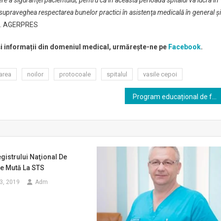
re a siguranţei pacientului, pentru că în această perioadă spitalul va lucra în
supraveghea respectarea bunelor practici în asistenţa medicală în general şi
ul. AGERPRES
 și informații din domeniul medical, urmărește-ne pe
Facebook
.
area
noilor
protocoale
spitalul
vasile cepoi
Program educațional de formare de formatori în Medicina de Familie
gistrului Naţional De
Se Mută La STS
3, 2019
Adm