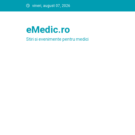
Skip
vineri, august 07, 2026
to
content
eMedic.ro
Stiri si evenimente pentru medici