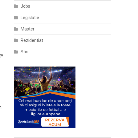
Jobs
Legislatie
Master
Rezidentiat
Stiri
şi
n
n