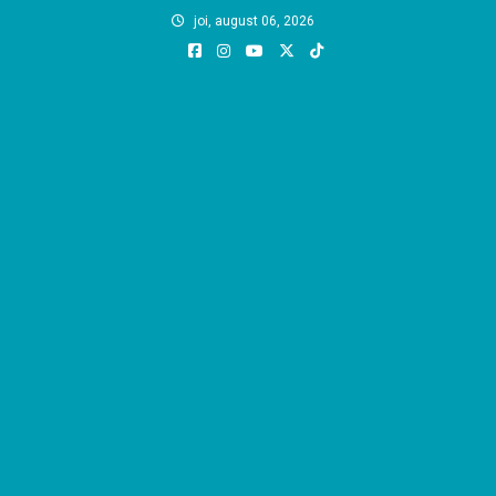
Skip
joi, august 06, 2026
to
content