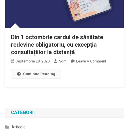
Din 1 octombrie cardul de sănătate
redevine obligatoriu, cu excepția
consultațiilor la distanță
On
Septembrie 28, 2020
Adm
Leave A Comment
Din
Continue Reading
1
Octombrie
Cardul
De
Sănătate
Redevine
CATEGORII
Obligatoriu,
Cu
Articole
Excepția