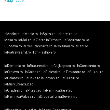
« aug.
oct. »
eMedic.ro
laMedic.ro
laSpital.ro
laHotel.ro
la-
Masa.ro
laMall.ro
laZiar.ro
laFirma.ro
laFacultate.ro
la-
Suceava.ro
laExecutareSilita.ro
laChisinau.ro
laBalti.ro
laPiatraNeamt.ro
High-Fashion.ro
laRomania.ro
laBucuresti.ro
laClujNapoca.ro
laConstanta.ro
laCraiova.ro
laGalati.ro
laPloiesti.ro
laTimisoara.ro
laBuzau.ro
laCalarasi.ro
laDeva.ro
laFocsani.ro
laGiurgiu.ro
laMiercureaCiuc.ro
laOradea.ro
laPitesti.ro
laRamnicuSarat.ro
laRamnicuValcea.ro
laDrobetaTurnuSeverin.ro
laBrasov.ro
la-Iasi.ro
laSfantuGheorghe.ro