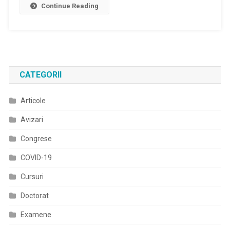
Continue Reading
–
Reorganizate
Sesiune
Sub
De
Control
Schimbare
Parlamentar
A
Centrelor
CATEGORII
De
Pregătire
Articole
(transfer)
Avizari
Congrese
COVID-19
Cursuri
Doctorat
Examene