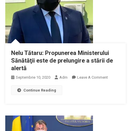
Nelu Tătaru: Propunerea Ministerului
Sănătăţii este de prelungire a stării de
alertă
On
Septembrie 10, 2020
Adm
Leave A Comment
Nelu
Continue Reading
Tătaru:
Propunerea
Ministerului
Sănătăţii
Este
De
Prelungire