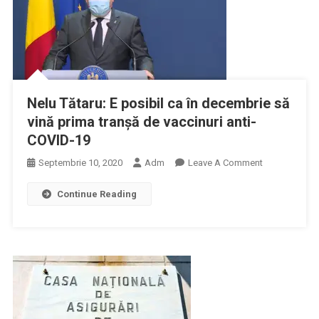
A
Stării
De
Alertă
Nelu Tătaru: E posibil ca în decembrie să
vină prima tranşă de vaccinuri anti-
COVID-19
On
Septembrie 10, 2020
Adm
Leave A Comment
Nelu
Continue Reading
Tătaru:
E
Posibil
Ca
În
Decembrie
Să
Vină