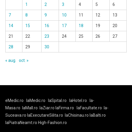
1
2
3
4
5
6
7
8
9
10
11
12
13
14
15
16
17
18
19
20
21
22
23
24
25
26
27
28
29
30
« aug.
oct. »
eMedic.ro
laMedic.ro
laSpital.ro
laHotel.ro
la-
Masa.ro
laMall.ro
laZiar.ro
laFirma.ro
laFacultate.ro
la-
Suceava.ro
laExecutareSilita.ro
laChisinau.ro
laBalti.ro
laPiatraNeamt.ro
High-Fashion.ro