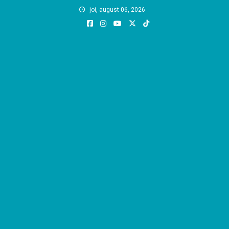
Skip
joi, august 06, 2026
to
content