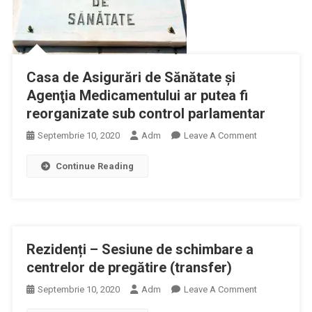
Prima
Tranşă
De
Vaccinuri
Anti-
Casa de Asigurări de Sănătate şi
COVID-
Agenţia Medicamentului ar putea fi
19
reorganizate sub control parlamentar
On
Septembrie 10, 2020
Adm
Leave A Comment
Casa
Continue Reading
De
Asigurări
De
Sănătate
Şi
Rezidenți – Sesiune de schimbare a
Agenţia
Medicamentul
centrelor de pregătire (transfer)
Ar
On
Septembrie 10, 2020
Adm
Leave A Comment
Putea
Rezidenți
Fi