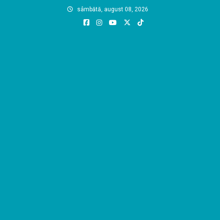
Skip
sâmbătă, august 08, 2026
to
content