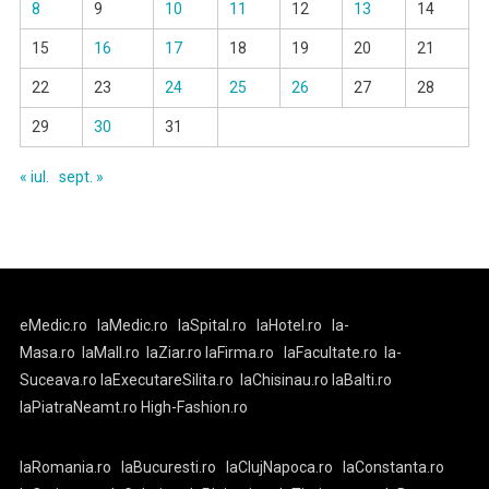
8
9
10
11
12
13
14
15
16
17
18
19
20
21
22
23
24
25
26
27
28
29
30
31
« iul.
sept. »
eMedic.ro
laMedic.ro
laSpital.ro
laHotel.ro
la-
Masa.ro
laMall.ro
laZiar.ro
laFirma.ro
laFacultate.ro
la-
Suceava.ro
laExecutareSilita.ro
laChisinau.ro
laBalti.ro
laPiatraNeamt.ro
High-Fashion.ro
laRomania.ro
laBucuresti.ro
laClujNapoca.ro
laConstanta.ro