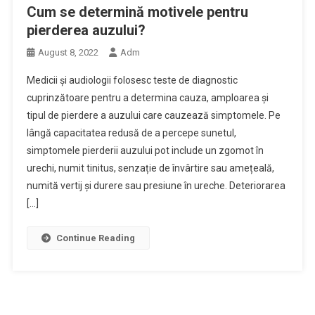
Cum se determină motivele pentru
pierderea auzului?
August 8, 2022
Adm
Medicii și audiologii folosesc teste de diagnostic
cuprinzătoare pentru a determina cauza, amploarea și
tipul de pierdere a auzului care cauzează simptomele. Pe
lângă capacitatea redusă de a percepe sunetul,
simptomele pierderii auzului pot include un zgomot în
urechi, numit tinitus, senzație de învârtire sau amețeală,
numită vertij și durere sau presiune în ureche. Deteriorarea
[…]
Continue Reading