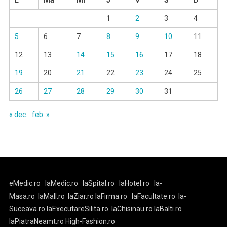
1
2
3
4
5
6
7
8
9
10
11
12
13
14
15
16
17
18
19
20
21
22
23
24
25
26
27
28
29
30
31
« dec.
feb. »
eMedic.ro
laMedic.ro
laSpital.ro
laHotel.ro
la-
Masa.ro
laMall.ro
laZiar.ro
laFirma.ro
laFacultate.ro
la-
Suceava.ro
laExecutareSilita.ro
laChisinau.ro
laBalti.ro
laPiatraNeamt.ro
High-Fashion.ro