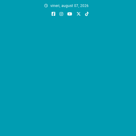
Skip
vineri, august 07, 2026
to
content