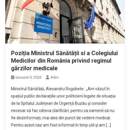
Poziția Ministrul Sănătății si a Colegiului
Medicilor din România privind regimul
gărzilor medicale
Ianuarie 9, 2026
Adm
Ministrul Sănătății, Alexandru Rogobete : „Am văzut în
spațiul public declarațiile unor politicieni legate de situația
de la Spitalul Județean de Urgență Buzău și consider
necesar să fac câteva clarificări, pentru ca oamenii să nu
fie dezinformați, mai ales din punct de vedere medical.
Pentru acest caz am fost informat în timp util și am […]