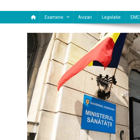
Examene
Avizari
Legislatie
EMC