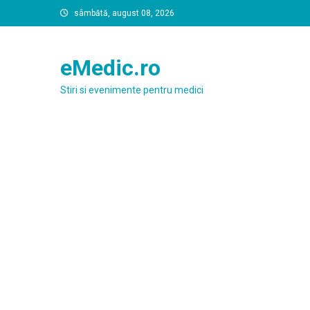
Skip
sâmbătă, august 08, 2026
to
content
eMedic.ro
Stiri si evenimente pentru medici