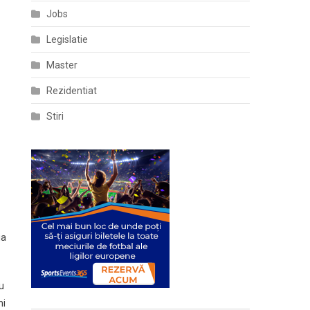
Jobs
Legislatie
Master
Rezidentiat
Stiri
ia
u
ni