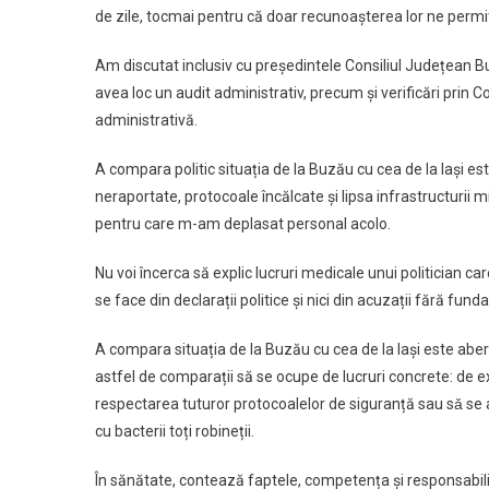
de zile, tocmai pentru că doar recunoașterea lor ne permi
Am discutat inclusiv cu președintele Consiliul Județean B
avea loc un audit administrativ, precum și verificări prin 
administrativă.
A compara politic situația de la Buzău cu cea de la Iași es
neraportate, protocoale încălcate și lipsa infrastructurii mi
pentru care m-am deplasat personal acolo.
Nu voi încerca să explic lucruri medicale unui politician c
se face din declarații politice și nici din acuzații fără fun
A compara situația de la Buzău cu cea de la Iași este abera
astfel de comparații să se ocupe de lucruri concrete: de e
respectarea tuturor protocoalelor de siguranță sau sǎ se 
cu bacterii toți robineții.
În sănătate, contează faptele, competența și responsabili