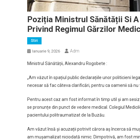
Poziția Ministrul Sănătății Si 
Privind Regimul Gărzilor Medi
Stiri
Adm
Ianuarie 9, 2026
Ministrul Sănătății, Alexandru Rogobete :
„Am văzut în spațiul public declarațiile unor politicieni l
necesar să fac câteva clarificări, pentru ca oamenii să nu
Pentru acest caz am fost informat în timp util și am sesiza
se pronunțe din punct de vedere medical. Colegiul Medicilor
pacientului politraumatizat de la Buzău.
Am văzut însă și acuzații potrivit cărora aș încerca să m
am mușamalizat niciodată nimic. Dimpotrivă, am fost mini