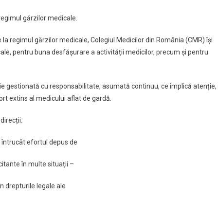
 regimul gărzilor medicale.
re la regimul gărzilor medicale, Colegiul Medicilor din România (CMR) își
e, pentru buna desfășurare a activității medicilor, precum și pentru
e gestionată cu responsabilitate, asumată continuu, ce implică atenție,
fort extins al medicului aflat de gardă.
irecții:
 întrucât efortul depus de
itante în multe situații –
n drepturile legale ale