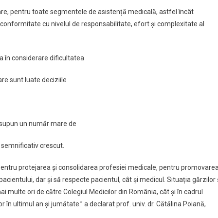
rizare, pentru toate segmentele de asistență medicală, astfel încât
n conformitate cu nivelul de responsabilitate, efort și complexitate al
a în considerare dificultatea
are sunt luate deciziile
presupun un număr mare de
 semnificativ crescut.
entru protejarea și consolidarea profesiei medicale, pentru promovare
acientului, dar și să respecte pacientul, cât și medicul. Situația gărzilor 
i multe ori de către Colegiul Medicilor din România, cât și în cadrul
r în ultimul an și jumătate.” a declarat prof. univ. dr. Cătălina Poiană,