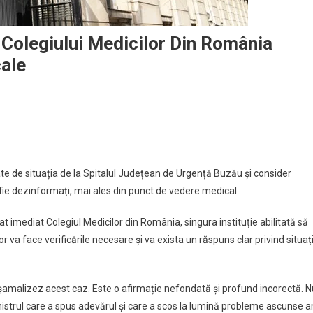
A Colegiului Medicilor Din România
cale
egate de situația de la Spitalul Județean de Urgență Buzău și consider
 fie dezinformați, mai ales din punct de vedere medical.
t imediat Colegiul Medicilor din România, singura instituție abilitată să
 va face verificările necesare și va exista un răspuns clar privind situaț
ușamalizez acest caz. Este o afirmație nefondată și profund incorectă. N
strul care a spus adevărul și care a scos la lumină probleme ascunse a