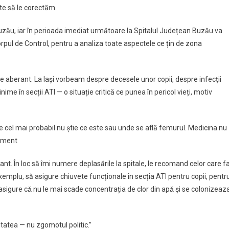
te să le corectăm.
uzău, iar în perioada imediat următoare la Spitalul Județean Buzău va
Corpul de Control, pentru a analiza toate aspectele ce țin de zona
te aberant. La Iași vorbeam despre decesele unor copii, despre infecții
nime în secții ATI — o situație critică ce punea în pericol vieți, motiv
are cel mai probabil nu știe ce este sau unde se află femurul. Medicina nu
dament
nt. În loc să îmi numere deplasările la spitale, le recomand celor care f
xemplu, să asigure chiuvete funcționale în secția ATI pentru copii, pentr
asigure cǎ nu le mai scade concentrația de clor din apǎ și se colonizeaz
tatea — nu zgomotul politic.”