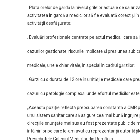
. Plata orelor de gardă la nivelul grilelor actuale de sala
activitatea în gardă a medicilor să fie evaluată corect și î
activității desfășurate;
. Evaluări profesionale centrate pe actul medical, care să i
cazurilor gestionate, riscurile implicate și presiunea sub c
medicale, unele chiar vitale, în special în cadrul gărzilor;
. Gărzi cu o durată de 12 ore în unitățile medicale care 
cazuri cu patologie complexă, unde efortul medicilor este
„Această poziție reflectă preocuparea constantă a CMR p
unui sistem sanitar care să asigure cea mai bună îngrijire p
direcțiile enunțate mai sus au fost prezentate public de ma
întâlnirilor pe care le-am avut cu reprezentanții autoritățilo
Președintele Colegiul Medicilor din România.