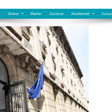
Ghiduri
Master
Doctorat
Rezidentiat
Cursur