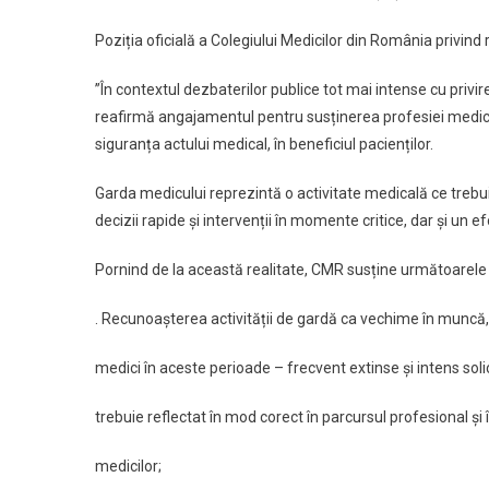
Poziția oficială a Colegiului Medicilor din România privind
”În contextul dezbaterilor publice tot mai intense cu privi
reafirmă angajamentul pentru susținerea profesiei medical
siguranța actului medical, în beneficiul pacienților.
Garda medicului reprezintă o activitate
medicală ce trebui
decizii rapide și intervenții în momente critice, dar și un e
Pornind de la această realitate, CMR susține următoarele d
. Recunoașterea activității de gardă ca vechime în muncă,
medici în aceste perioade – frecvent extinse și intens solic
trebuie reflectat în mod corect în parcursul profesional și î
medicilor;