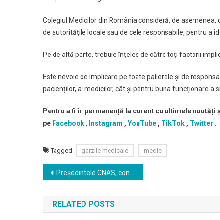
Colegiul Medicilor din România consideră, de asemenea, ca
de autoritățile locale sau de cele responsabile, pentru a ide
Pe de altă parte, trebuie înțeles de către toți factorii impl
Este nevoie de implicare pe toate palierele și de responsabil
pacienților, al medicilor, cât și pentru buna funcționare a s
Pentru a fi în permanență la curent cu ultimele noutăți 
pe
Facebook
,
Instagram
,
YouTube
,
TikTok
,
Twitter
.
Tagged
garzile medicale
medic
Navigare
Președintele CNAS, conf. univ. dr. Horațiu Moldovan : Toate cele aproximativ 60 măsuri de eficientizare a sistemului sanitar, anunțate în vara anului trecut, vor fi funcționale în 2026
în
RELATED POSTS
articole