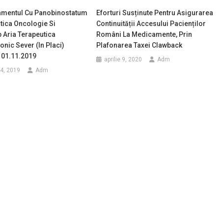
tamentul Cu Panobinostatum
Eforturi Susținute Pentru Asigurarea
tica Oncologie Si
Continuității Accesului Pacienților
 Aria Terapeutica
Români La Medicamente, Prin
onic Sever (in Placi)
Plafonarea Taxei Clawback
 01.11.2019
aprilie 9, 2020
Adm
4, 2019
Adm