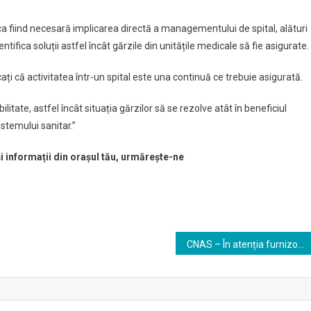
 fiind necesară implicarea directă a managementului de spital, alături
ntifica soluții astfel încât gărzile din unitățile medicale să fie asigurate.
icați că activitatea într-un spital este una continuă ce trebuie asigurată.
itate, astfel încât situația gărzilor să se rezolve atât în beneficiul
istemului sanitar.”
și informații din orașul tău, urmărește-ne
CNAS – În atenția furnizorilor de servicii medicale și de aplicații informatice destinate furnizorilor de servicii medicale