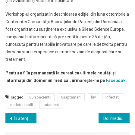
și a vizibilității și vocii lor în societate.
Workshop-ul organizat în deschiderea ediției din luna octombrie a
Conferinței Comunității Asociațiilor de Pacienți din România a
fost organizat cu susținerea exclusivă a Gilead Science Europe,
compania biofarmaceutică prezentă în peste 35 de țări,
cunoscută pentru terapiile inovatoare pe care le dezvoltă pentru
domenii și arii terapeutice cu mare nevoie de diagnosticare și
tratament.
Pentru a fi în permanență la curent cu ultimele noutăți și
informații din domeniul medical, urmărește-ne pe
Facebook
.
Tagged
65%pacientii
6saptamani
hiv
infectati
nedetectabili
tratament
Navigare
În atenția furnizorilor de servicii medicale, medicamente și dispozitive medicale aflați în relație contractuală cu CASMB
Doi medici români, printre semnatarii Declaraţiei de la Haga a Forumului specialiştilor europeni în diabet
în