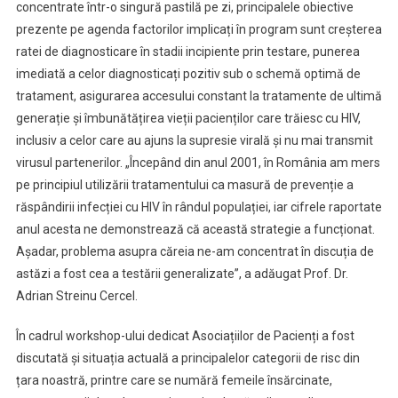
concentrate într-o singură pastilă pe zi, principalele obiective
prezente pe agenda factorilor implicați în program sunt creșterea
ratei de diagnosticare în stadii incipiente prin testare, punerea
imediată a celor diagnosticați pozitiv sub o schemă optimă de
tratament, asigurarea accesului constant la tratamente de ultimă
generație și îmbunătățirea vieții pacienților care trăiesc cu HIV,
inclusiv a celor care au ajuns la supresie virală și nu mai transmit
virusul partenerilor. „Începând din anul 2001, în România am mers
pe principiul utilizării tratamentului ca masură de prevenție a
răspândirii infecției cu HIV în rândul populației, iar cifrele raportate
anul acesta ne demonstrează că această strategie a funcționat.
Așadar, problema asupra căreia ne-am concentrat în discuția de
astăzi a fost cea a testării generalizate”, a adăugat Prof. Dr.
Adrian Streinu Cercel.
În cadrul workshop-ului dedicat Asociațiilor de Pacienți a fost
discutată și situația actuală a principalelor categorii de risc din
țara noastră, printre care se numără femeile însărcinate,