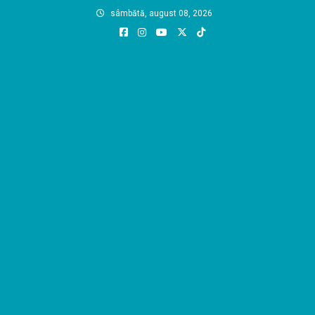
Skip
sâmbătă, august 08, 2026
to
content