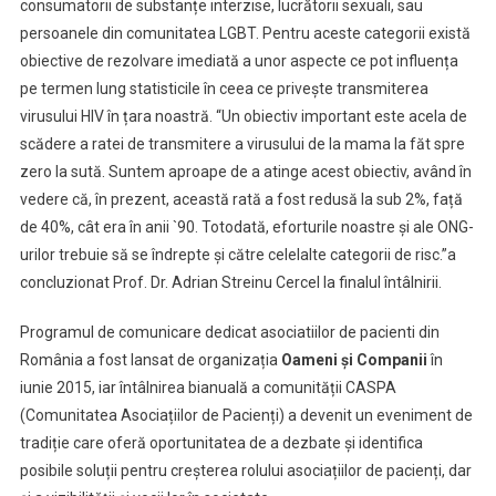
consumatorii de substanțe interzise, lucrătorii sexuali, sau
persoanele din comunitatea LGBT. Pentru aceste categorii există
obiective de rezolvare imediată a unor aspecte ce pot influența
pe termen lung statisticile în ceea ce privește transmiterea
virusului HIV în țara noastră. “Un obiectiv important este acela de
scădere a ratei de transmitere a virusului de la mama la făt spre
zero la sută. Suntem aproape de a atinge acest obiectiv, având în
vedere că, în prezent, această rată a fost redusă la sub 2%, față
de 40%, cât era în anii `90. Totodată, eforturile noastre și ale ONG-
urilor trebuie să se îndrepte și către celelalte categorii de risc.”a
concluzionat Prof. Dr. Adrian Streinu Cercel la finalul întâlnirii.
Programul de comunicare dedicat asociatiilor de pacienti din
România a fost lansat de organizația
Oameni şi Companii
în
iunie 2015, iar întâlnirea bianuală a comunității CASPA
(Comunitatea Asociațiilor de Pacienți) a devenit un eveniment de
tradiție care oferă oportunitatea de a dezbate și identifica
posibile soluții pentru creșterea rolului asociațiilor de pacienți, dar