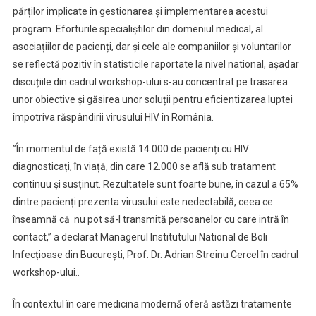
părților implicate în gestionarea și implementarea acestui
program. Eforturile specialiștilor din domeniul medical, al
asociațiilor de pacienți, dar și cele ale companiilor și voluntarilor
se reflectă pozitiv în statisticile raportate la nivel national, așadar
discuțiile din cadrul workshop-ului s-au concentrat pe trasarea
unor obiective și găsirea unor soluții pentru eficientizarea luptei
împotriva răspândirii virusului HIV în România.
”În momentul de față există 14.000 de pacienți cu HIV
diagnosticați, în viață, din care 12.000 se află sub tratament
continuu și susținut. Rezultatele sunt foarte bune, în cazul a 65%
dintre pacienți prezenta virusului este nedectabilă, ceea ce
înseamnă că nu pot să-l transmită persoanelor cu care intră în
contact,” a declarat Managerul Institutului National de Boli
Infecțioase din București, Prof. Dr. Adrian Streinu Cercel în cadrul
workshop-ului..
În contextul în care medicina modernă oferă astăzi tratamente