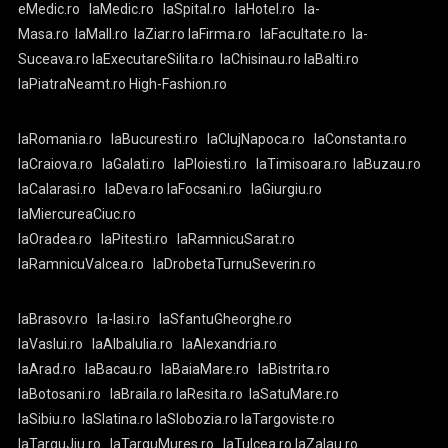
eMedic.ro
laMedic.ro
laSpital.ro
laHotel.ro
la-
Masa.ro
laMall.ro
laZiar.ro
laFirma.ro
laFacultate.ro
la-
Suceava.ro
laExecutareSilita.ro
laChisinau.ro
laBalti.ro
laPiatraNeamt.ro
High-Fashion.ro
laRomania.ro
laBucuresti.ro
laClujNapoca.ro
laConstanta.ro
laCraiova.ro
laGalati.ro
laPloiesti.ro
laTimisoara.ro
laBuzau.ro
laCalarasi.ro
laDeva.ro
laFocsani.ro
laGiurgiu.ro
laMiercureaCiuc.ro
laOradea.ro
laPitesti.ro
laRamnicuSarat.ro
laRamnicuValcea.ro
laDrobetaTurnuSeverin.ro
laBrasov.ro
la-Iasi.ro
laSfantuGheorghe.ro
laVaslui.ro
laAlbaIulia.ro
laAlexandria.ro
laArad.ro
laBacau.ro
laBaiaMare.ro
laBistrita.ro
laBotosani.ro
laBraila.ro
laResita.ro
laSatuMare.ro
laSibiu.ro
laSlatina.ro
laSlobozia.ro
laTargoviste.ro
laTarguJiu.ro
laTarguMures.ro
laTulcea.ro
laZalau.ro