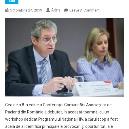
Stiri
Adm
On
Octombrie 24, 2019
Leave A Comment
65%
Din
Pacienții
Infectați
Cu
HIV
Devin
Nedetectabili
După
6
Săptămâni
De
Tratament
Cea de a 8-a ediție a Conferinței Comunității Asociațiilor de
Pacienți din România a debutat, în această toamnă, cu un
workshop dedicat Programului Național HIV, a cărui scop a fost
acela de a identifica principalele provocări și oportunități ale