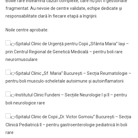
Bolile rare înseamnă cazuri complexe, care nu pot fi gestionate
fragmentat. Au nevoie de centre validate, echipe dedicate și
responsabilitate clară în fiecare etapă a îngrijirii.
Noile centre aprobate:
Spitalul Clinic de Urgență pentru Copii „Sfânta Maria” Iași –
prin Centrul Regional de Genetică Medicală – pentru boli rare
neuromusculare
Spitalul Clinic „Sf. Maria” București – Secția Reumatologie –
pentru boli musculo-scheletale autoimune și autoinflamatorii
Institutul Clinic Fundeni – Secțiile Neurologie I și II – pentru
boli neurologice rare
Spitalul Clinic de Copii „Dr. Victor Gomoiu” București – Secția
Clinică Pediatrică II – pentru gastroenterologie pediatrică în boli
rare