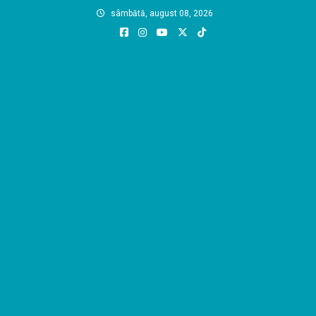
Skip
sâmbătă, august 08, 2026
to
content