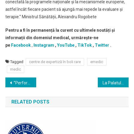
conectată la programele naționale și la mecanismele europene,
astfel încât fiecare pacient să ajungă mai repede la evaluare și
terapie.” Ministrul Sănătății, Alexandru Rogobete
Pentru a fi în permanență la curent cu ultimele noutăți și
informații din domeniul medical, urmărește-ne
pe
Facebook
,
Instagram
,
YouTube
,
TikTok
,
Twitter
.
Tagged
centre de expertiză în boli rare
emedic
medic
Navigare
”Performanța unei instituții publice se măsoară cu cifrele în față, iar indicatorii CNAS arată că sistemul public de asigurări sociale de sănătate e mai bine administrat decât în anii precedenți și gestionează mai chibzuit banii asiguraților” Horațiu-Remus Moldovan, Președinte al Casei Naționale de Asigurări de Sănătate
La Palatul Cotroceni, într-un eveniment găzduit de Administrația Prezidențială, a fost lansat oficial Registrul Național de Screening Neonatal și noul Program Național de Screening și Prevenție în Neonatologie
în
RELATED POSTS
articole