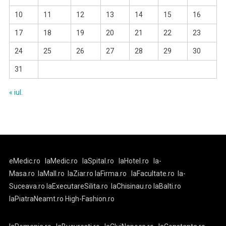
10
11
12
13
14
15
16
17
18
19
20
21
22
23
24
25
26
27
28
29
30
31
« iul.
eMedic.ro
laMedic.ro
laSpital.ro
laHotel.ro
la-
Masa.ro
laMall.ro
laZiar.ro
laFirma.ro
laFacultate.ro
la-
Suceava.ro
laExecutareSilita.ro
laChisinau.ro
laBalti.ro
laPiatraNeamt.ro
High-Fashion.ro