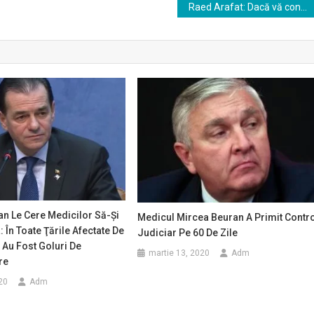
Raed Arafat: Dacă vă confecţionaţi o mască acasă, nu uitaţi să o spălaţi zilnic şi să o călcaţi
n Le Cere Medicilor Să-Şi
Medicul Mircea Beuran A Primit Contr
 În Toate Ţările Afectate De
Judiciar Pe 60 De Zile
Au Fost Goluri De
martie 13, 2020
Adm
re
020
Adm