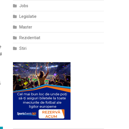
Jobs
Legislatie
Master
Rezidentiat
e
Stiri
nă
,