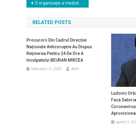
Navigare
O organizaţie a medicilor de familie din Capitală a depus plângere penală împotriva CNAS
în
RELATED POSTS
articole
Procurorii Din Cadrul Direcției
Naționale Anticorupție Au Dispus
Reținerea Pentru 24 De Ore A
Inculpatului BEURAN MIRCEA
februarie 13, 2020
Adm
Ludovic Orba
Facă Datoria:
Coronavirus 
Aproviziona
aprilie 3, 2