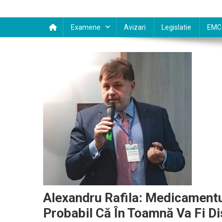
Examene
Avizari
Legislatie
EMC
Alexandru Rafila: Medicamentu
Probabil Că În Toamnă Va Fi Di