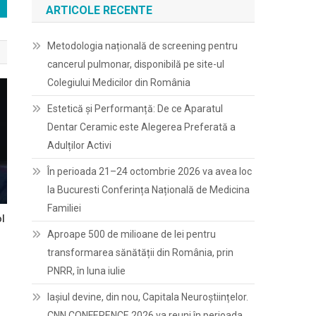
ARTICOLE RECENTE
Metodologia națională de screening pentru
cancerul pulmonar, disponibilă pe site-ul
Colegiului Medicilor din România
Estetică și Performanță: De ce Aparatul
Dentar Ceramic este Alegerea Preferată a
Adulților Activi
În perioada 21–24 octombrie 2026 va avea loc
la Bucuresti Conferința Națională de Medicina
Familiei
ol
Aproape 500 de milioane de lei pentru
transformarea sănătății din România, prin
PNRR, în luna iulie
Iașiul devine, din nou, Capitala Neuroștiințelor.
CNN CONFERENCE 2026 va reuni în perioada