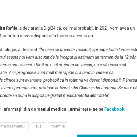
ru Rafila
, a declarat la Digi24 că, cel mai probabil, în 2021 vom avea un
 ar putea deveni disponibil în toamna acestui an.
tul
biologie, a declarat:
“În ceea ce privește vaccinul, aproape toată lumea est
rul acesta noi l-am discutat de la început și estimam un termen de la 12 pâ
obținerea unui vaccin. Până nu o să obținem un vaccin, nu o să reușim să
cația. Aici progresele sunt mult mai rapide și având în vedere că
le clinice sunt avansate, probabil că în toamnă va deveni disponibil. Părerea
avem speranța unor produse antivirale din China și din Japonia. Se pare că
dorește să pună la dispoziție gratuit medicamentul altor state”
.
 și informații din domeniul medical, urmărește-ne pe
Facebook
.
medicamentul
sua
toamna