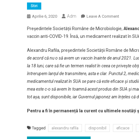
Stiri
Adm
On
Aprilie 6, 2020
Leave A Comment
Alexandru
Președintele Societății Române de Microbiologie,
Alexand
Rafila:
vaccin anti-COVID-19. Însă, un medicament realizat în SUA
Medicamen
Din
Alexandru Rafila, președintele Societății Române de Micro
SUA
de acord că nu o să avem un vaccin înainte de anul 2021. Luc
Se
la 18 luni, care să fie un termen realist în ceea ce privește 
Pare
Că
întrerupem lanțul de transmitere, asta e clar. Punctul 2, medi
Este
medicamentul realizat în SUA se pare că este eficace și studii
Eficace,
mea este c-o să avem în toamnă acest produs din SUA și mai 
Probabil
tot așa, sunt disponibile, iar Guvernul japonez am înțeles că 
Că
În
Pentru a fi în permanență la curent cu ultimele noutăți
Toamnă
Va
Tagged
alexandru rafila
disponibil
eficace
Fi
Disponibil