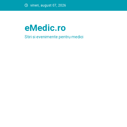
Skip
vineri, august 07, 2026
to
content
eMedic.ro
Stiri si evenimente pentru medici