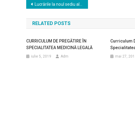
Navigare
Lucrările la noul sediu al Spitalului de Urgenţă al MAI „Prof. Dr. Dimitrie Gerota” au demarat marţi, acesta urmând a fi construit din fonduri PNRR, cu termen de finalizare 30 iunie 2026
în
RELATED POSTS
articole
CURRICULUM DE PREGĂTIRE ÎN
Curriculum D
SPECIALITATEA MEDICINĂ LEGALĂ
Specialitat
iulie 5, 2019
Adm
mai 27, 201