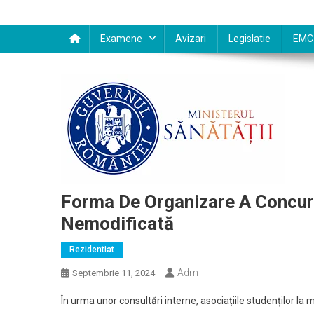
Examene
Avizari
Legislatie
EMC
Forma De Organizare A Concur
Nemodificată
Rezidentiat
Adm
Septembrie 11, 2024
În urma unor consultări interne, asociațiile studenților la m