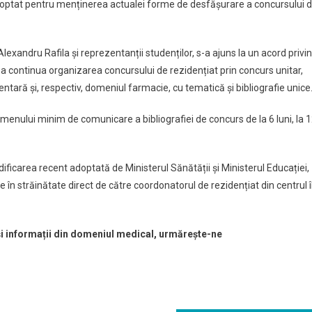
 au optat pentru menținerea actualei forme de desfășurare a concursului 
. Alexandru Rafila și reprezentanții studenților, s-a ajuns la un acord privi
 a continua organizarea concursului de rezidențiat prin concurs unitar,
tară şi, respectiv, domeniul farmacie, cu tematică şi bibliografie unice
menului minim de comunicare a bibliografiei de concurs de la 6 luni, la 
ficarea recent adoptată de Ministerul Sănătății și Ministerul Educației,
 în străinătate direct de către coordonatorul de rezidențiat din centrul 
 și informații din domeniul medical, urmărește-ne