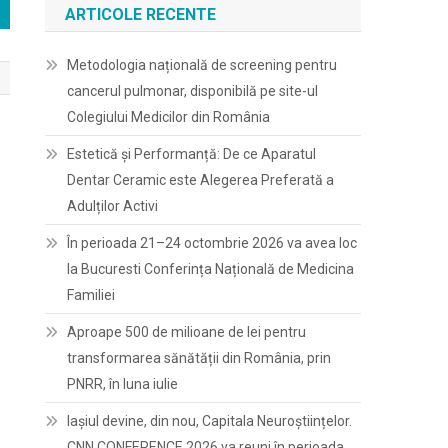
ARTICOLE RECENTE
Metodologia națională de screening pentru
cancerul pulmonar, disponibilă pe site-ul
Colegiului Medicilor din România
Estetică și Performanță: De ce Aparatul
Dentar Ceramic este Alegerea Preferată a
Adulților Activi
În perioada 21–24 octombrie 2026 va avea loc
la Bucuresti Conferința Națională de Medicina
Familiei
Aproape 500 de milioane de lei pentru
transformarea sănătății din România, prin
PNRR, în luna iulie
Iașiul devine, din nou, Capitala Neuroștiințelor.
CNN CONFERENCE 2026 va reuni în perioada