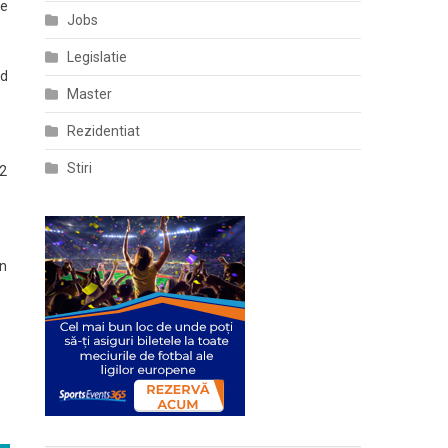
de
Jobs
Legislatie
nd
Master
.
Rezidentiat
Stiri
12
în