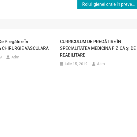
Rolul igienei orale în prevenirea și tratamentul candidozei bucale
e Pregătire În
CURRICULUM DE PREGĂTIRE ÎN
ea CHIRURGIE VASCULARĂ
SPECIALITATEA MEDICINĂ FIZICĂ ŞI DE
REABILITARE
9
Adm
iulie 15, 2019
Adm