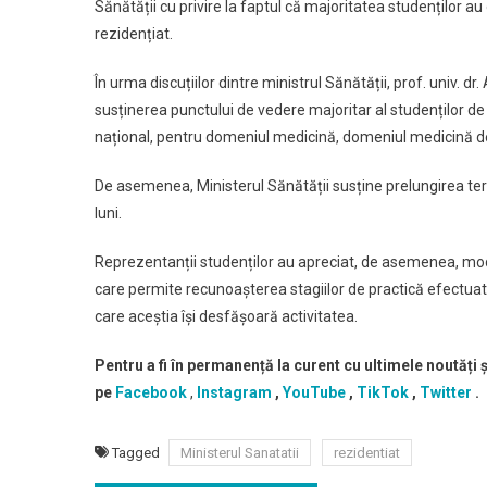
Sănătății cu privire la faptul că majoritatea studenților
rezidențiat.
În urma discuțiilor dintre ministrul Sănătății, prof. univ. dr
susținerea punctului de vedere majoritar al studenților de
național, pentru domeniul medicină, domeniul medicină den
De asemenea, Ministerul Sănătății susține prelungirea ter
luni.
Reprezentanții studenților au apreciat, de asemenea, modi
care permite recunoașterea stagiilor de practică efectuate
care aceștia își desfășoară activitatea.
Pentru a fi în permanență la curent cu ultimele noutăți
pe
Facebook
,
Instagram
,
YouTube
,
TikTok
,
Twitter
.
Tagged
Ministerul Sanatatii
rezidentiat