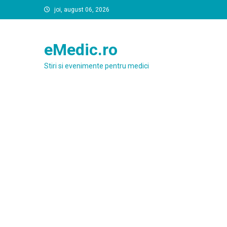
Skip
joi, august 06, 2026
to
content
eMedic.ro
Stiri si evenimente pentru medici