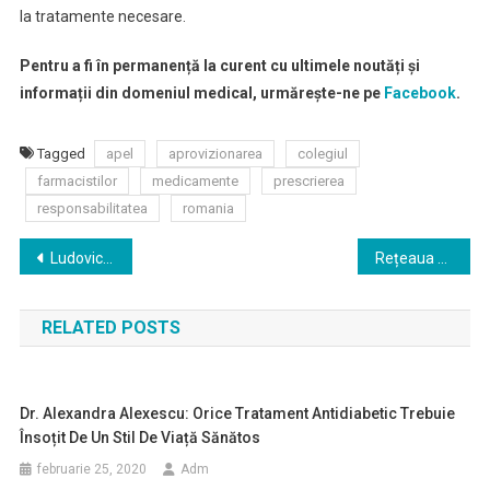
la tratamente necesare.
Pentru a fi în permanență la curent cu ultimele noutăți și
informații din domeniul medical, urmărește-ne pe
Facebook
.
Tagged
apel
aprovizionarea
colegiul
farmacistilor
medicamente
prescrierea
responsabilitatea
romania
Navigare
Ludovic Orban: Testarea camerelor cu presiune negativă este aproape de finalizare
Rețeaua de sănătate REGINA MARIA își extinde capacitatea de procesare a testelor pentru COVID-19, până la 700 de teste/zi
în
RELATED POSTS
articole
Dr. Alexandra Alexescu: Orice Tratament Antidiabetic Trebuie
Însoțit De Un Stil De Viață Sănătos
februarie 25, 2020
Adm