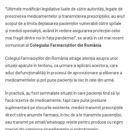
În
Aprovizionarea
“Ultimele modificări legislative luate de către autorități, legate de
Și
prescrierea medicamentelor și transmiterea prescripțiilor, au avut
Prescrierea
scopul de a limita deplasarea pacienților vulnerabili către spitale
De
și medicii specialiști, având în vedere asigurarea protecției celor
Medicamente
mai fragili dintre noi în fața pandemiei”, se arată în cel mai recent
comunicat al
Colegiului Farmaciștilor din România
.
Colegiul Farmaciștilor din România atrage atenția asupra unor
situații apărute în teritoriu, ca urmare a aplicării acestora, care
aduc disfuncționalități în procesul de aprovizionare și eliberare a
medicamentelor și pot pune pacienții la risc în cele din urmă.
În practică, au fost semnalate situații în care pacienții tind să își
facă rezerve de medicamente, fapt care pune presiune
suplimentară pe stocurile existente, medicii transmit prescripțiile
direct către anumite farmacii, în loc de a le transmite pacienților,
sau transmit pe email/whatsapp rețete pentru produse cu regim
special din categoria stupefiantelor și psihotropelor.