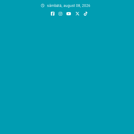
Skip
sâmbătă, august 08, 2026
to
content