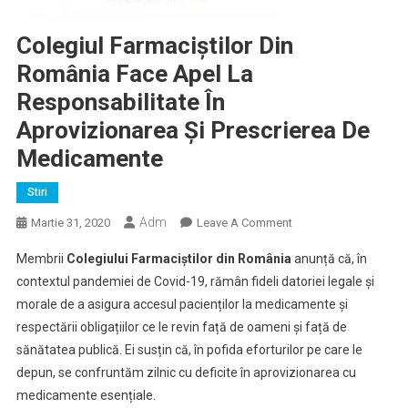
Colegiul Farmaciștilor Din
România Face Apel La
Responsabilitate În
Aprovizionarea Și Prescrierea De
Medicamente
Stiri
Adm
On
Martie 31, 2020
Leave A Comment
Colegiul
Membrii
Colegiului Farmaciștilor din România
anunță că, în
Farmaciștilor
contextul pandemiei de Covid-19, rămân fideli datoriei legale și
Din
morale de a asigura accesul pacienților la medicamente și
România
respectării obligațiilor ce le revin față de oameni și față de
Face
Apel
sănătatea publică. Ei susțin că, în pofida eforturilor pe care le
La
depun, se confruntăm zilnic cu deficite în aprovizionarea cu
Responsabilitate
medicamente esențiale.