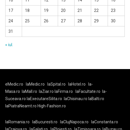
10
11
12
13
14
15
16
17
18
19
20
21
22
23
24
25
26
27
28
29
30
31
« iul.
eMedic.ro
laMedic.ro
laSpital.ro
laHotel.ro
la-
Masa.ro
laMall.ro
laZiar.ro
laFirma.ro
laFacultate.ro
la-
Suceava.ro
laExecutareSilita.ro
laChisinau.ro
laBalti.ro
laPiatraNeamt.ro
High-Fashion.ro
laRomania.ro
laBucuresti.ro
laClujNapoca.ro
laConstanta.ro
laCraiova.ro
laGalati.ro
laPloiesti.ro
laTimisoara.ro
laBuzau.ro