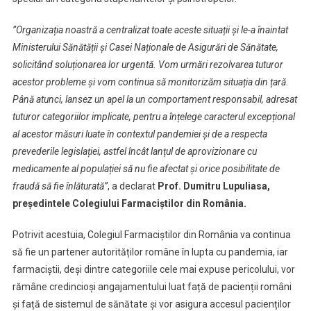
”Organizația noastră a centralizat toate aceste situații și le-a înaintat
Ministerului Sănătății și Casei Naționale de Asigurări de Sănătate,
solicitând soluționarea lor urgentă. Vom urmări rezolvarea tuturor
acestor probleme și vom continua să monitorizăm situația din țară.
Până atunci, lansez un apel la un comportament responsabil, adresat
tuturor categoriilor implicate, pentru a înțelege caracterul excepțional
al acestor măsuri luate în contextul pandemiei și de a respecta
prevederile legislației, astfel încât lanțul de aprovizionare cu
medicamente al populației să nu fie afectat și orice posibilitate de
fraudă să fie înlăturată”
, a declarat
Prof. Dumitru Lupuliasa,
președintele Colegiului Farmaciștilor din România.
Potrivit acestuia, Colegiul Farmaciștilor din România va continua
să fie un partener autorităților române în lupta cu pandemia, iar
farmaciștii, deși dintre categoriile cele mai expuse pericolului, vor
rămâne credincioși angajamentului luat față de pacienții români
și față de sistemul de sănătate și vor asigura accesul pacienților