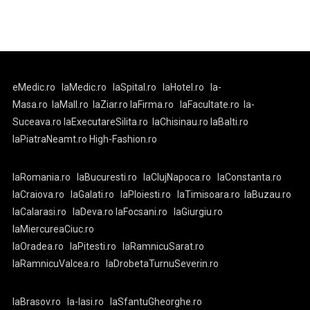
eMedic.ro
laMedic.ro
laSpital.ro
laHotel.ro
la-
Masa.ro
laMall.ro
laZiar.ro
laFirma.ro
laFacultate.ro
la-
Suceava.ro
laExecutareSilita.ro
laChisinau.ro
laBalti.ro
laPiatraNeamt.ro
High-Fashion.ro
laRomania.ro
laBucuresti.ro
laClujNapoca.ro
laConstanta.ro
laCraiova.ro
laGalati.ro
laPloiesti.ro
laTimisoara.ro
laBuzau.ro
laCalarasi.ro
laDeva.ro
laFocsani.ro
laGiurgiu.ro
laMiercureaCiuc.ro
laOradea.ro
laPitesti.ro
laRamnicuSarat.ro
laRamnicuValcea.ro
laDrobetaTurnuSeverin.ro
laBrasov.ro
la-Iasi.ro
laSfantuGheorghe.ro