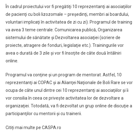
Organizaţionale
În cadrul proiectului vor fi pregătiţi 10 reprezentanţi ai asociaţiilor
Ale
de pacienţi cu boli lizozomale – preşedinţi, membri ai boardului,
Asociaţiilor
voluntari implicaţi în activitatea de zi cu zi). Programul de training
De
va avea 3 teme centrale: Comunicarea publică, Organizarea
Pacienţi
sistemului de sănătate şi Dezvoltarea asociaţiei (scriere de
proiecte, atragere de fonduri, legislaţie etc.). Trainingurile vor
avea o durată de 3 zile şi vor fi însoţite de câte două întâlniri
online.
Programul va conţine şi un program de mentorat. Astfel, 10
reprezentanţi ai COPAC şi ai Alianţei Naţionale de Boli Rare se vor
ocupa de câte unul dintre cei 10 reprezentanţi ai asociaţiilor şi îi
vor consilia în ceea ce priveşte activitatea lor de dezvoltare a
organizaţiei. Totodată, va fi dezvoltat un grup online de discuţie a
participanţilor cu mentorii şi cu trainerii.
Citiți mai multe pe CASPA.ro