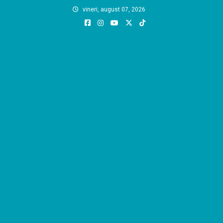
Skip
vineri, august 07, 2026
to
content