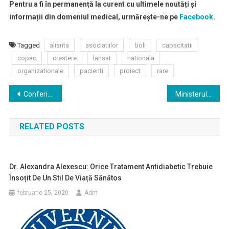
Pentru a fi în permanență la curent cu ultimele noutăți și
informații din domeniul medical, urmărește-ne pe
Facebook
.
Tagged
alianta
asociatiilor
boli
capacitatii
copac
crestere
lansat
nationala
organizationale
pacienti
proiect
rare
Navigare
Conferința de lansare a Programului ”Provocări în sănătatea publică la nivel european”
Ministerul Sănătății va suspenda pentru şase luni distribuţia în afara ţării a unor medicamente citostatice şi imunosupresoare
în
RELATED POSTS
articole
Dr. Alexandra Alexescu: Orice Tratament Antidiabetic Trebuie
Însoțit De Un Stil De Viață Sănătos
februarie 25, 2020
Adm