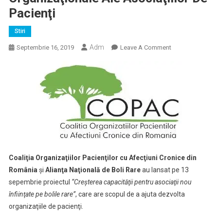
Pacienţi
Stiri
Adm
On
Septembrie 16, 2019
Leave A Comment
COPAC
Şi
Alianţa
Naţională
De
Boli
Rare
Au
Lansat
Coaliţia Organizaţiilor Pacienţilor cu Afecţiuni Cronice din
Un
România
şi
Alianţa Naţională de Boli Rare
au lansat pe 13
Proiect
De
sepembrie proiectul
“Creşterea capacităţii pentru asociaţii nou
Creştere
înfiinţate pe bolile rare”
, care are scopul de a ajuta dezvolta
A
organizaţiile de pacienţi.
Capacităţii