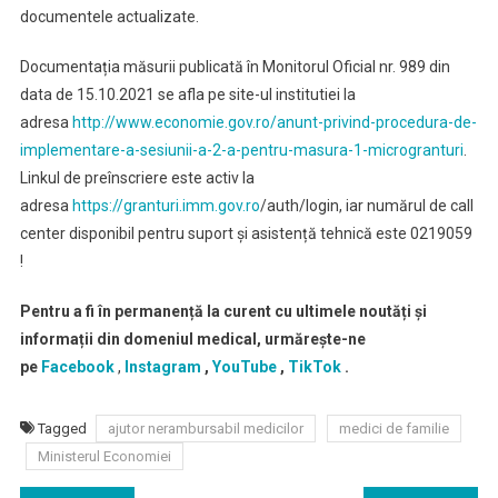
documentele actualizate.
Documentația măsurii publicată în Monitorul Oficial nr. 989 din
data de 15.10.2021 se afla pe site-ul institutiei la
adresa
http://www.economie.gov.ro/anunt-privind-procedura-de-
implementare-a-sesiunii-a-2-a-pentru-masura-1-microgranturi
.
Linkul de preînscriere este activ la
adresa
https://granturi.imm.gov.ro
/auth/login, iar numărul de call
center disponibil pentru suport și asistență tehnică este 0219059
!
Pentru a fi în permanență la curent cu ultimele noutăți și
informații din domeniul medical, urmărește-ne
pe
Facebook
,
Instagram
,
YouTube
,
TikTok
.
Tagged
ajutor nerambursabil medicilor
medici de familie
Ministerul Economiei