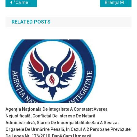
Navigare
”Ca medic și ca președinte al Colegiului Medicilor din România (CMR), analizând și văzând situația dramatică a pandemiei din România, voi susține din acest moment cu toată tăria, sancționarea oricărui medic” Prof. Dr. Daniel Coriu
Bilanțul Medima Health în primul an de activitate: investiții de peste 7 milioane euro, 6 clinici deschise și peste 14.700 pacienți
în
RELATED POSTS
articole
Agenția Națională De Integritate A Constatat Averea
Nejustificată, Conflictul De Interese De Natură
Administrativă, Starea De Incompatibilitate Sau A Sesizat
Organele De Urmărire Penală, În Cazul A 2 Persoane Prevăzute
De Legea Nr. 176/2010, După Cum Urmează: