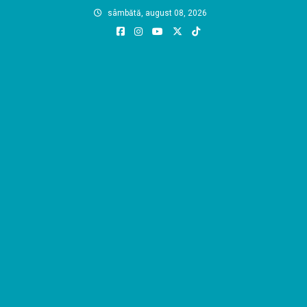
Skip
sâmbătă, august 08, 2026
to
content