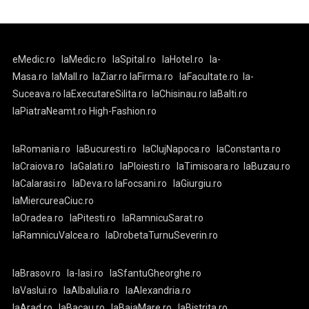
eMedic.ro
laMedic.ro
laSpital.ro
laHotel.ro
la-
Masa.ro
laMall.ro
laZiar.ro
laFirma.ro
laFacultate.ro
la-
Suceava.ro
laExecutareSilita.ro
laChisinau.ro
laBalti.ro
laPiatraNeamt.ro
High-Fashion.ro
laRomania.ro
laBucuresti.ro
laClujNapoca.ro
laConstanta.ro
laCraiova.ro
laGalati.ro
laPloiesti.ro
laTimisoara.ro
laBuzau.ro
laCalarasi.ro
laDeva.ro
laFocsani.ro
laGiurgiu.ro
laMiercureaCiuc.ro
laOradea.ro
laPitesti.ro
laRamnicuSarat.ro
laRamnicuValcea.ro
laDrobetaTurnuSeverin.ro
laBrasov.ro
la-Iasi.ro
laSfantuGheorghe.ro
laVaslui.ro
laAlbaIulia.ro
laAlexandria.ro
laArad.ro
laBacau.ro
laBaiaMare.ro
laBistrita.ro