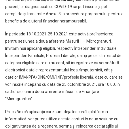
pacienților diagnosticați cu COVID-19 se pot înscrie și pot
completa și transmite Anexa 3 la procedura programului pentru a
beneficia de ajutorul financiar nerambursabil.
În perioada 18.10.2021-25.10.2021 este activă preînscrierea
pentru sesiunea a doua aferente Măsurii 1 – Microgranturi.
Invităm noii aplicanți eligibili, respectiv Întreprinderi Individuale,
Întreprinderi Familiale, Profesii Liberale, dar și pe cei din restul de
categorii eligibile care nu au cont, să înregistreze cu semnătură
electronică datele reprezentantului legal/împuternicit, cât și
datelor IMM/PFA/ONG/CMI/II/IF/profesie liberală, date cu care se
vor înscrie începând cu data de 25 octombrie 2021, ora 10.00, în
cadrul sesiunii a doua aferente măsurii de Finanțare
“Microgranturi”.
Precizăm că aplicanții care sunt deja înscriși în platforma
informatică vor putea utiliza aceste conturi în noua sesiune cu
obligativitatea de a regenera, semna și reîncarca declarațiile și