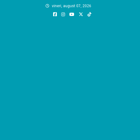
Skip
vineri, august 07, 2026
to
content