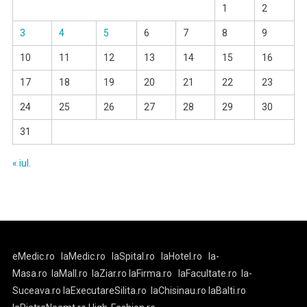
1
2
3
4
5
6
7
8
9
10
11
12
13
14
15
16
17
18
19
20
21
22
23
24
25
26
27
28
29
30
31
« iul.
eMedic.ro
laMedic.ro
laSpital.ro
laHotel.ro
la-
Masa.ro
laMall.ro
laZiar.ro
laFirma.ro
laFacultate.ro
la-
Suceava.ro
laExecutareSilita.ro
laChisinau.ro
laBalti.ro