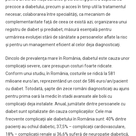
precoce a diabetului, precum şi acces în timp util la tratamentul
necesar; colaborarea între specialităţi, ca mecanism de
complementaritate faţă de ceea ce există azi; organizarea unui
registru de diabet şi prediabet, măsură esenţială pentru
urmărirea evoluţiei stării de sănătate a persoanelor aflate la risc
şi pentru un management eficient al celor deja diagnosticaţi.
Dincolo de prevalenţa mare în România, diabetul este cauza unor
complicaţii severe, care presupun costuri foarte ridicate.
Conform unui studiu, în România, costurile se ridică la 581
milioane euro/an, reprezentând un cost de 586 euro/an/pacient
cu diabet. Totodată, şapte din zece români diagnosticaţi au ajuns
pentru prima oară la medic în stadii avansate ale bolii cu
complicaţii deja instalate. Anual, jumătate dintre persoanele cu
diabet sunt spitalizate din cauza complicaţiilor. Cele mai
frecvente complicaţii ale diabetului în România sunt: 40% dintre
pacienţi au ochiul diabetic, 37,5% – complicaţii cardiovasculare,
18% – complicaţii renale şi 36,6% suferă de neuropatie diabetică,