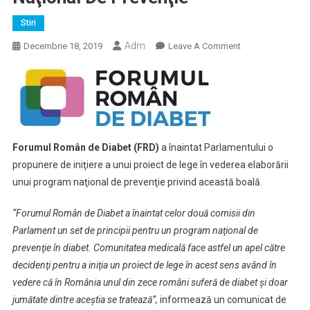
Stiri
Adm
On
Decembrie 18, 2019
Leave A Comment
Forumul
Român
De
Diabet
Înaintează
Parlamentului
Forumul Român de Diabet (FRD)
a înaintat Parlamentului o
O
propunere de iniţiere a unui proiect de lege în vederea elaborării
Propunere
unui program naţional de prevenţie privind această boală.
Privind
Un
“Forumul Român de Diabet a înaintat celor două comisii din
Program
Parlament un set de principii pentru un program naţional de
Naţional
prevenţie în diabet. Comunitatea medicală face astfel un apel către
De
decidenţi pentru a iniţia un proiect de lege în acest sens având în
Prevenţie
vedere că în România unul din zece români suferă de diabet şi doar
jumătate dintre aceştia se tratează”,
informează un comunicat de