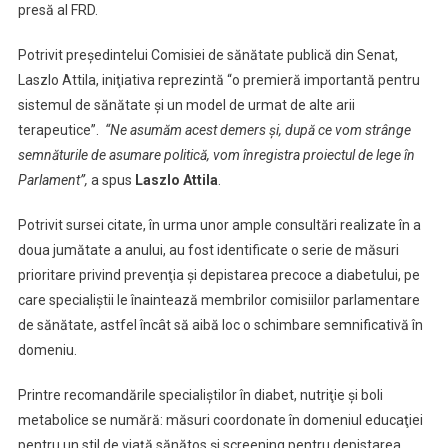
presă al FRD.
Potrivit preşedintelui Comisiei de sănătate publică din Senat,
Laszlo Attila, iniţiativa reprezintă “o premieră importantă pentru
sistemul de sănătate şi un model de urmat de alte arii
terapeutice”.
“Ne asumăm acest demers şi, după ce vom strânge
semnăturile de asumare politică, vom înregistra proiectul de lege în
Parlament”,
a spus
Laszlo Attila
.
Potrivit sursei citate, în urma unor ample consultări realizate în a
doua jumătate a anului, au fost identificate o serie de măsuri
prioritare privind prevenţia şi depistarea precoce a diabetului, pe
care specialiştii le înaintează membrilor comisiilor parlamentare
de sănătate, astfel încât să aibă loc o schimbare semnificativă în
domeniu.
Printre recomandările specialiştilor în diabet, nutriţie şi boli
metabolice se numără: măsuri coordonate în domeniul educaţiei
pentru un stil de viaţă sănătos şi screening pentru depistarea