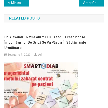
Navigare
Ministrul Sănătăţii: Va dura între patru şi cinci ani pentru a începe o producţie de vaccinuri la Institutul Cantacuzino
Victor Costache: Toţi cei 2.448 de tineri medici care au reuşit la Rezidenţiat au fost integraţi
în
RELATED POSTS
articole
Dr. Alexandru Rafila Afirmă Că Trendul Crescător Al
Îmbolnăvirilor De Gripă Se Va Păstra În Săptămânile
Următoare
februarie 7, 2020
Adm