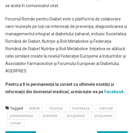
se arată în comunicatul citat.
Forumul Român pentru Diabet este o platformă de colaborare
care reuneşte pe toţi cei interesaţi de prevenţia, diagnosticarea şi
managementul integrat al diabetului zaharat, inclusiv Societatea
Română de Diabet, Nutriţie şi Boli Metabolice şi Federaţia
Română de Diabet Nutriţie şi Boli Metabolice. Iniţiativa se alătură
celei similare create la nivelul Federaţiei Europene a Industriilor şi
Asociaţiilor Farmaceutice şi Forumului European al Diabetului.
AGERPRES
Pentru a fi în permanență la curent cu ultimele noutăți și
informații din domeniul medical, urmărește-ne pe
Facebook
.
Tagged
diabet
forumul
inainteaza
national
parlamentului
preventir
programul
propunere
roman