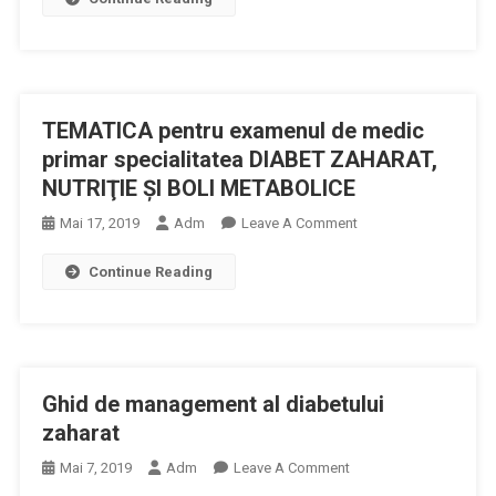
Examenul
De
Medic
Specialist
TEMATICA pentru examenul de medic
Specialitatea
DIABET
primar specialitatea DIABET ZAHARAT,
ZAHARAT,
NUTRIŢIE ŞI BOLI METABOLICE
NUTRITIE
On
Mai 17, 2019
Adm
Leave A Comment
SI
TEMATICA
BOLI
Continue Reading
Pentru
METABOLICE
Examenul
De
Medic
Primar
Ghid de management al diabetului
Specialitatea
DIABET
zaharat
ZAHARAT,
On
Mai 7, 2019
Adm
Leave A Comment
NUTRIŢIE
Ghid