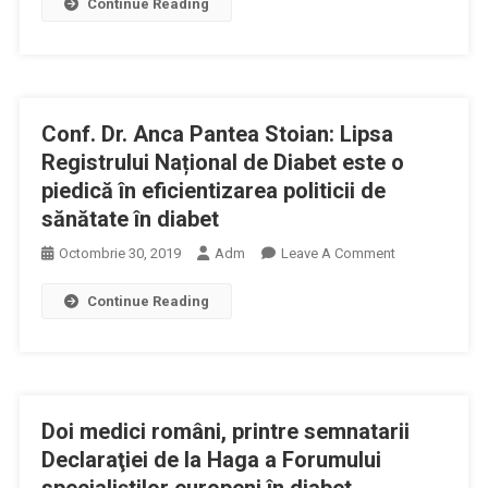
Continue Reading
Român
Diabetul
De
Gestațional
Diabet
Și
Înaintează
Definirea
Parlamentului
Unui
Conf. Dr. Anca Pantea Stoian: Lipsa
O
Ghid
Propunere
Registrului Național de Diabet este o
De
Privind
piedică în eficientizarea politicii de
Monitorizare
Un
A
sănătate în diabet
Program
Gravidei
On
Octombrie 30, 2019
Adm
Leave A Comment
Naţional
Cu
Conf.
De
Diabet
Continue Reading
Dr.
Prevenţie
Gestațional
Anca
Pantea
Stoian:
Lipsa
Doi medici români, printre semnatarii
Registrului
Național
Declaraţiei de la Haga a Forumului
De