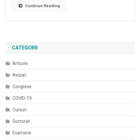
ŞI
Continue Reading
De
BOLI
Management
METABOLICE
Al
Diabetului
Zaharat
CATEGORII
Articole
Avizari
Congrese
COVID-19
Cursuri
Doctorat
Examene