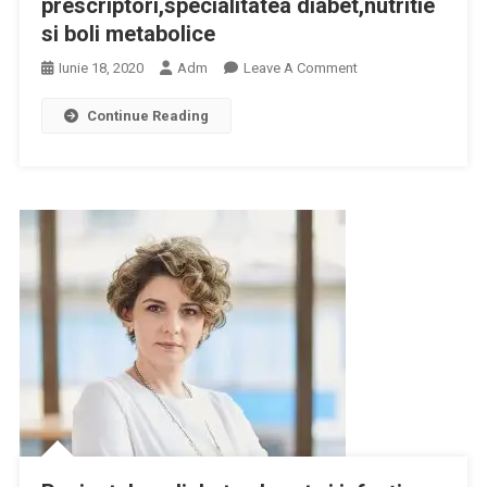
prescriptori,specialitatea diabet,nutritie
si boli metabolice
On
Iunie 18, 2020
Adm
Leave A Comment
În
Continue Reading
Atentia
Pacientilor
/furnizorilor
De
Servicii
Medicale-
Medici
Prescriptori,speciali
Diabet,nutritie
Si
Boli
Metabolice