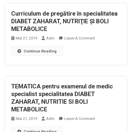
Cercetarea
Curriculum de pregătire în specialitatea
Științifică
Medicală
DIABET ZAHARAT, NUTRIŢIE ŞI BOLI
Din
METABOLICE
Domeniul
On
Mai 27, 2019
Adm
Leave A Comment
Diabetului
Curriculum
Desfășurat
Continue Reading
De
De
Pregătire
Societatea
În
Română
Specialitatea
De
DIABET
Diabet,
TEMATICA pentru examenul de medic
ZAHARAT,
Nutriție
NUTRIŢIE
specialist specialitatea DIABET
Și
ŞI
ZAHARAT, NUTRITIE SI BOLI
Boli
BOLI
Metabolice
METABOLICE
METABOLICE
On
Mai 21, 2019
Adm
Leave A Comment
TEMATICA
Continue Reading
Pentru