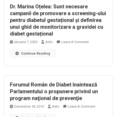
Dr. Marina Oțelea: Sunt necesare
Conferinte
Despre
campanii de promovare a screening-ului
Diabet
pentru diabetul gestațional și definirea
Si
unui ghid de monitorizare a gravidei cu
Complicatiile
diabet gestațional
Acestei
On
Patologii.
Ianuarie 7, 2020
Adm
Leave A Comment
Dr.
Continue Reading
Marina
Oțelea:
Sunt
Necesare
Campanii
Forumul Român de Diabet înaintează
De
Promovare
Parlamentului o propunere privind un
A
program naţional de prevenţie
Screening-
On
Decembrie 18, 2019
Adm
Leave A Comment
Ului
Forumul
Pentru