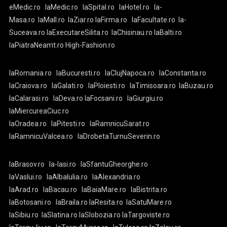
eMedic.ro
laMedic.ro
laSpital.ro
laHotel.ro
la-
Masa.ro
laMall.ro
laZiar.ro
laFirma.ro
laFacultate.ro
la-
Suceava.ro
laExecutareSilita.ro
laChisinau.ro
laBalti.ro
laPiatraNeamt.ro
High-Fashion.ro
laRomania.ro
laBucuresti.ro
laClujNapoca.ro
laConstanta.ro
laCraiova.ro
laGalati.ro
laPloiesti.ro
laTimisoara.ro
laBuzau.ro
laCalarasi.ro
laDeva.ro
laFocsani.ro
laGiurgiu.ro
laMiercureaCiuc.ro
laOradea.ro
laPitesti.ro
laRamnicuSarat.ro
laRamnicuValcea.ro
laDrobetaTurnuSeverin.ro
laBrasov.ro
la-Iasi.ro
laSfantuGheorghe.ro
laVaslui.ro
laAlbaIulia.ro
laAlexandria.ro
laArad.ro
laBacau.ro
laBaiaMare.ro
laBistrita.ro
laBotosani.ro
laBraila.ro
laResita.ro
laSatuMare.ro
laSibiu.ro
laSlatina.ro
laSlobozia.ro
laTargoviste.ro