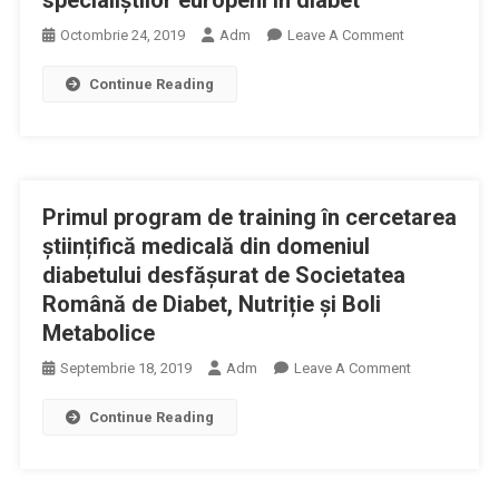
specialiştilor europeni în diabet
Diabet
On
Octombrie 24, 2019
Adm
Leave A Comment
Este
Doi
O
Continue Reading
Medici
Piedică
Români,
În
Printre
Eficientizarea
Semnatarii
Politicii
Declaraţiei
De
Primul program de training în cercetarea
De
Sănătate
La
științifică medicală din domeniul
În
Haga
diabetului desfășurat de Societatea
Diabet
A
Română de Diabet, Nutriție și Boli
Forumului
Metabolice
Specialiştilor
Europeni
On
Septembrie 18, 2019
Adm
Leave A Comment
În
Primul
Continue Reading
Diabet
Program
De
Training
În