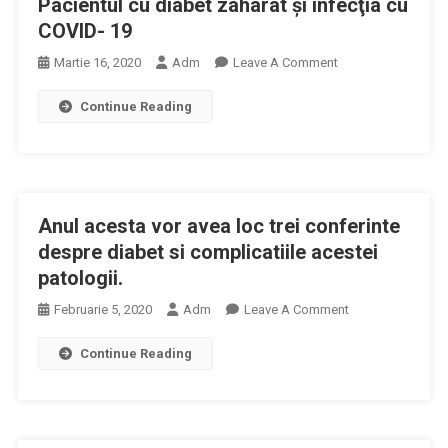
Pacientul cu diabet zaharat şi infecţia cu
COVID- 19
On
Martie 16, 2020
Adm
Leave A Comment
Pacientul
Continue Reading
Cu
Diabet
Zaharat
Şi
Infecţia
Anul acesta vor avea loc trei conferinte
Cu
COVID-
despre diabet si complicatiile acestei
19
patologii.
On
Februarie 5, 2020
Adm
Leave A Comment
Anul
Continue Reading
Acesta
Vor
Avea
Loc
Trei