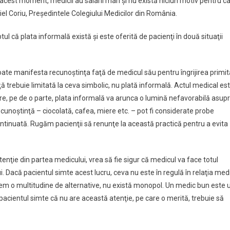
acest moment, medicii au salarii mari şi nu există niciun motiv pentru c
aniel Coriu, Preşedintele Colegiului Medicilor din România.
ul că plata informală există şi este oferită de pacienţi în două situaţii
oate manifesta recunoştinţa faţă de medicul său pentru îngrijirea primit
ă trebuie limitată la ceva simbolic, nu plată informală. Actul medical es
mare, pe de o parte, plata informală va arunca o lumină nefavorabilă asup
ecunoştinţă – ciocolată, cafea, miere etc. – pot fi considerate probe
ontinuată. Rugăm pacienţii să renunţe la această practică pentru a evita
tenţie din partea medicului, vrea să fie sigur că medicul va face totul
. Dacă pacientul simte acest lucru, ceva nu este în regulă în relaţia med
 avem o multitudine de alternative, nu există monopol. Un medic bun este 
cientul simte că nu are această atenţie, pe care o merită, trebuie să