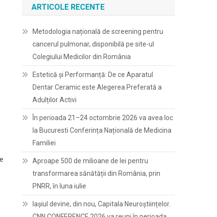
ARTICOLE RECENTE
Metodologia națională de screening pentru
cancerul pulmonar, disponibilă pe site-ul
Colegiului Medicilor din România
Estetică și Performanță: De ce Aparatul
Dentar Ceramic este Alegerea Preferată a
Adulților Activi
În perioada 21–24 octombrie 2026 va avea loc
la Bucuresti Conferința Națională de Medicina
Familiei
ie
Aproape 500 de milioane de lei pentru
transformarea sănătății din România, prin
PNRR, în luna iulie
Iașiul devine, din nou, Capitala Neuroștiințelor.
CNN CONFERENCE 2026 va reuni în perioada