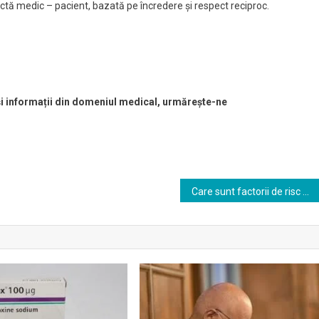
tă medic – pacient, bazată pe încredere şi respect reciproc.
 și informații din domeniul medical, urmărește-ne
Care sunt factorii de risc pentru afecțiunile gingivale și cum poți preveni apariția acestora