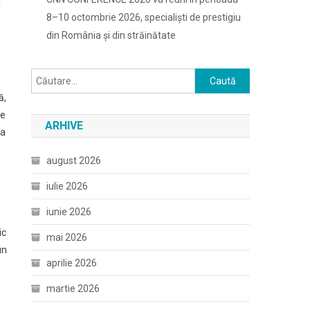
a
8–10 octombrie 2026, specialiști de prestigiu
din România și din străinătate
Caută
după:
ă,
te
ARHIVE
ra
august 2026
iulie 2026
iunie 2026
ic
mai 2026
un
aprilie 2026
martie 2026