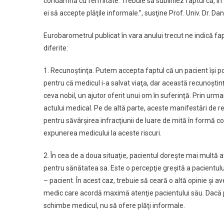
condamnă cu fermitate. Trebuie să subliniez faptul că, în 
ei să accepte plăţile informale.”, susţine Prof. Univ. Dr. D
Eurobarometrul publicat în vara anului trecut ne indică fapt
diferite:
1. Recunoştinţa. Putem accepta faptul că un pacient îşi p
pentru că medicul i-a salvat viaţa, dar această recunoştinţ
ceva nobil, un ajutor oferit unui om în suferinţă. Prin ur
actului medical. Pe de altă parte, aceste manifestări de r
pentru săvârşirea infracţiunii de luare de mită în formă c
expunerea medicului la aceste riscuri.
2. În cea de a doua situaţie, pacientul doreşte mai multă a
pentru sănătatea sa. Este o percepţie greşită a pacientului
– pacient. În acest caz, trebuie să ceară o altă opinie şi
medic care acordă maximă atenţie pacientului său. Dacă pa
schimbe medicul, nu să ofere plăţi informale.