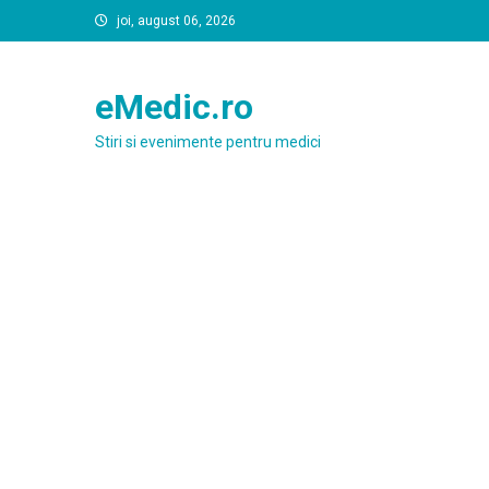
Skip
joi, august 06, 2026
to
content
eMedic.ro
Stiri si evenimente pentru medici