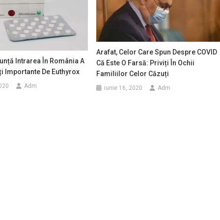
Arafat, Celor Care Spun Despre COVID
ță Intrarea În România A
Că Este O Farsă: Priviți În Ochii
ți Importante De Euthyrox
Familiilor Celor Căzuți
2020
Adm
iunie 16, 2020
Adm