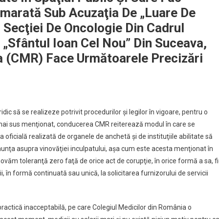
emarată Sub Acuzaţia De „luare De
l Secţiei De Oncologie Din Cadrul
 „Sfântul Ioan Cel Nou” Din Suceava,
a (CMR) Face Următoarele Precizări
ic să se realizeze potrivit procedurilor şi legilor în vigoare, pentru o
tul mai sus menţionat, conducerea CMR reiterează modul în care se
 oficială realizată de organele de anchetă şi de instituţiile abilitate să
nunţa asupra vinovăţiei inculpatului, aşa cum este acesta menţionat în
văm toleranţă zero faţă de orice act de corupţie, în orice formă a sa, f
 în formă continuată sau unică, la solicitarea furnizorului de servicii
ractică inacceptabilă, pe care Colegiul Medicilor din România o