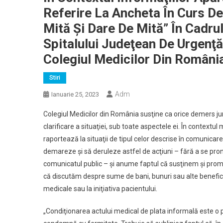
Referire La Ancheta În Curs D
Mită Şi Dare De Mită” În Cadru
Spitalului Judeţean De Urgenţă
Colegiul Medicilor Din Români
Stiri
Adm
Ianuarie 25, 2023
Colegiul Medicilor din România susţine ca orice demers jurid
clarificare a situaţiei, sub toate aspectele ei. În contex
raportează la situaţii de tipul celor descrise în comunicarea
demareze şi să deruleze astfel de acţiuni – fără a se pro
comunicatul public – şi anume faptul că susţinem şi promo
că discutăm despre sume de bani, bunuri sau alte beneficii,
medicale sau la iniţiativa pacientului.
„Condiţionarea actului medical de plata informală este o p