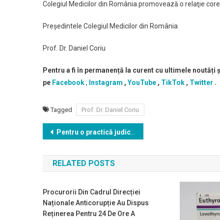
Colegiul Medicilor din România promovează o relaţie corec
Preşedintele Colegiul Medicilor din România
Prof. Dr. Daniel Coriu
Pentru a fi în permanență la curent cu ultimele noutăți
pe
Facebook
,
Instagram
,
YouTube
,
TikTok
,
Twitter
.
Tagged
Prof. Dr. Daniel Coriu
Navigare
Pentru o practică judiciară coerentă, Colegiul Medicilor din România consideră că legislația actuală impune clarificări ale condițiilor în care medicul poate răspunde inclusiv din punct de penal pentru greșeli medicale
în
RELATED POSTS
articole
Procurorii Din Cadrul Direcției
Naționale Anticorupție Au Dispus
Reținerea Pentru 24 De Ore A