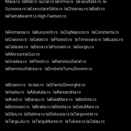
Masa.ro
laMall.ro
laZiar.ro
laFirma.ro
laFacultate.ro
la-
Suceava.ro
laExecutareSilita.ro
laChisinau.ro
laBalti.ro
laPiatraNeamt.ro
High-Fashion.ro
laRomania.ro
laBucuresti.ro
laClujNapoca.ro
laConstanta.ro
laCraiova.ro
laGalati.ro
laPloiesti.ro
laTimisoara.ro
laBuzau.ro
laCalarasi.ro
laDeva.ro
laFocsani.ro
laGiurgiu.ro
laMiercureaCiuc.ro
laOradea.ro
laPitesti.ro
laRamnicuSarat.ro
laRamnicuValcea.ro
laDrobetaTurnuSeverin.ro
laBrasov.ro
la-Iasi.ro
laSfantuGheorghe.ro
laVaslui.ro
laAlbaIulia.ro
laAlexandria.ro
laArad.ro
laBacau.ro
laBaiaMare.ro
laBistrita.ro
laBotosani.ro
laBraila.ro
laResita.ro
laSatuMare.ro
laSibiu.ro
laSlatina.ro
laSlobozia.ro
laTargoviste.ro
laTarguJiu.ro
laTarguMures.ro
laTulcea.ro
laZalau.ro