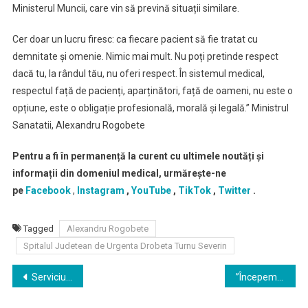
Ministerul Muncii, care vin să prevină situații similare.
Cer doar un lucru firesc: ca fiecare pacient să fie tratat cu
demnitate și omenie. Nimic mai mult. Nu poți pretinde respect
dacă tu, la rândul tău, nu oferi respect. În sistemul medical,
respectul față de pacienți, aparținători, față de oameni, nu este o
opțiune, este o obligație profesională, morală și legală.” Ministrul
Sanatatii, Alexandru Rogobete
Pentru a fi în permanență la curent cu ultimele noutăți și
informații din domeniul medical, urmărește-ne
pe
Facebook
,
Instagram
,
YouTube
,
TikTok
,
Twitter
.
Tagged
Alexandru Rogobete
Spitalul Judetean de Urgenta Drobeta Turnu Severin
Navigare
Serviciul de Ambulanță București-Ilfov angajeaza medici specialisti medicină de urgență si medici specialisti specialitatea pediatrie
”Începem măsurile cu efect imediat, care vor schimba în bine fața sistemului de sănătate!” Ministrul Sanatatii, Alexandru Rogobete
în