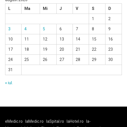
L
Ma
Mi
J
V
S
D
1
2
3
4
5
6
7
8
9
10
11
12
13
14
15
16
17
18
19
20
21
22
23
24
25
26
27
28
29
30
31
« iul.
eMedic.ro
laMedic.ro
laSpital.ro
laHotel.ro
la-