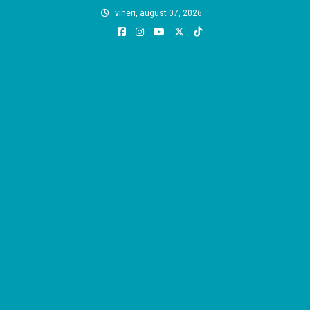
Skip
vineri, august 07, 2026
to
content