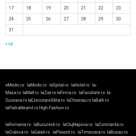
17
18
19
20
21
22
23
24
25
26
27
28
29
30
31
« iul.
eMedic.ro
laMedic.ro
laSpital.ro
laHotel.ro
la-
Masa.ro
laMall.ro
laZiar.ro
laFirma.ro
laFacultate.ro
la-
Suceava.ro
laExecutareSilita.ro
laChisinau.ro
laBalti.ro
laPiatraNeamt.ro
High-Fashion.ro
laRomania.ro
laBucuresti.ro
laClujNapoca.ro
laConstanta.ro
laCraiova.ro
laGalati.ro
laPloiesti.ro
laTimisoara.ro
laBuzau.ro