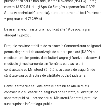
pulmonar cu celule non-mici, în stadiu avansat (NSCLC) – preț
maxim 13.592,54 lei – și Apo-Go 5 mg/ml (apomorfină, DAPP
Stada Arzneimittel Germania), pentru tratamentul bolii Parkinson
– preț maxim 4.759,99 lei.
De asemenea, ministerul a modificat alte 18 de poziții și a
abrogat 12 poziții.
Prețurile maxime stabilite de minister în Canamed sunt obligatorii
pentru deținătorii de autorizație de punere pe piață (DAPP) a
medicamentelor, pentru distribuitorii angro și furnizorii de servicii
medicale și medicamente din România care au relații
contractuale cu Ministerul Sănătății, cu casele de asigurări de
sănătate sau cu direcțiile de sănătate publică județene.
Pentru farmaciile sau alte entități care nu se află în relații
contractuale cu casele de asigurări de sănătate, cu direcțiile de
sănătate publică județene sau cu Ministerul Sănătății, prețurile
sunt cuprinse în Catalogul public.