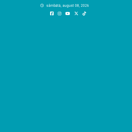
Skip
sâmbătă, august 08, 2026
to
content