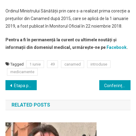
Ordinul Ministrului Sănătății prin care s-a realizat prima corecție a
prețurilor din Canamed după 2015, care se aplică de la 1 ianuarie
2019, a fost publicat în Monitorul Oficial în 22 noiembrie 2018.
Pentru a fi în permanență la curent cu ultimele noutăți și
informații din domeniul medical, urmărește-ne pe
Facebook
.
Tagged
1 iunie
49
canamed
introduse
medicamente
Navigare
Etapa post COVID: Spitale fără hârtii și medici de familie degrevați de birocrație
Conferință de presă online despre prima Bancă de Plasmă din România
în
RELATED POSTS
articole