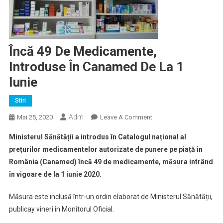
Încă 49 De Medicamente,
Introduse În Canamed De La 1
Iunie
Stiri
Adm
On
Mai 25, 2020
Leave A Comment
Încă
Ministerul Sănătății a introdus în Catalogul național al
49
prețurilor medicamentelor autorizate de punere pe piață în
De
România (Canamed) încă 49 de medicamente, măsura intrând
Medicamente,
în vigoare de la 1 iunie 2020.
Introduse
În
Măsura este inclusă într-un ordin elaborat de Ministerul Sănătății,
Canamed
De
publicay vineri în Monitorul Oficial.
La