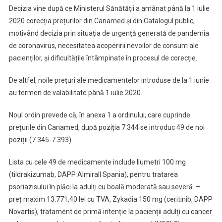
Decizia vine după ce Ministerul Sănătății a amânat până la 1 iulie
1
Iunie
2020 corecția prețurilor din Canamed și din Catalogul public,
motivând decizia prin situația de urgență generată de pandemia
de coronavirus, necesitatea acoperirii nevoilor de consum ale
pacienților, și dificultățile întâmpinate în procesul de corecție.
De altfel, noile prețuri ale medicamentelor introduse de la 1 iunie
au termen de valabilitate până 1 iulie 2020.
Noul ordin prevede că, în anexa 1 a ordinului, care cuprinde
prețurile din Canamed, după poziția 7.344 se introduc 49 de noi
poziții (7.345-7.393).
Lista cu cele 49 de medicamente include Ilumetri 100 mg
(tildrakizumab, DAPP Almirall Spania), pentru tratarea
psoriazisului în plăci la adulți cu boală moderată sau severă –
preț maxim 13.771,40 lei cu TVA, Zykadia 150 mg (ceritinib, DAPP
Novartis), tratament de primă intenție la pacienții adulți cu cancer