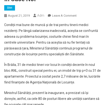
Stiri
Adm
On
August 21, 2019
Leave A Comment
Locuinţe,
Condiții mai bune de muncă și de trai pentru tinerii medici
La
rezidenți. Pe lângă salarizarea inadecvată, aceștia se confruntă
Cheie,
adesea cu problema locuinței, costurile chiriei fiind mari în
Pentru
centrele universitare. Pentru ca aceștia să nu fie tentați să
Tinerii
Medicii
părăsească țara, Ministerul Sănătății continuă programul de
Rezidenţi.
construcție de locuințe pentru specialiștii din Sănătate.
Zeci
De
În Brăila, 31 de medici tineri vor locui în condiții decente în noul
Specialişti
bloc ANL, construit special pentru ei, un imobil de trip p+3 cu 31 de
În
apartamente. Proiectul a costat peste 2,7 milioane de lei, lucrările
Sănătate
fiind finanţate de Agenţia Naţională de Locuinţe.
S-
Au
Ministrul Sănătății, prezent la inaugurare, a precizat că își
Mutat
dorește, astfel, ca cele 80 de posturi libere ale unității sanitare să
În
fie ocupate cât mai repede.