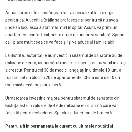
Case
Noi
Adrian Tiron este constănțean și s-a specializat în chirurgie
pediatrică. A venit la Brăila să profeseze și pentru că nu avea
unde să locuiască a stat mai mult în spital. Acum, va primi un
apartament confortabil, peste drum de unitarea sanitară. Spune
că îi place mult ceea ce va face și își va aduce și familia aici.
La Bistrița, autoritățile au investit în sistemul de sănătate 30 de
milioane de euro, iar numărul medicilor tineri care au venit în oraș
a crescut. Pentru cei 30 de medici, angajați în ultimele 18 luni, a
fost ridicat un bloc cu 20 de apartamente. Chiria este de 10 ori
mai mică decât pe piața liberă.
Următoarea investiție majoră pentru sistemul de sănătate din
Bistrița este în valoare de 49 de milioane euro, sumă care va fi
folosită pentru extinderea Spitalului Județean de Urgență.
Pentru a fi în permanență la curent cu ultimele noutăți și