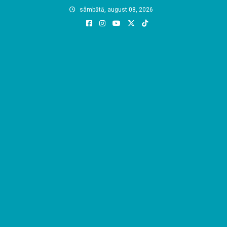
Skip
sâmbătă, august 08, 2026
to
content