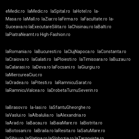
eMedic.ro
laMedic.ro
laSpital.ro
laHotel.ro
la-
Masa.ro
laMall.ro
laZiar.ro
laFirma.ro
laFacultate.ro
la-
Suceava.ro
laExecutareSilita.ro
laChisinau.ro
laBalti.ro
laPiatraNeamt.ro
High-Fashion.ro
laRomania.ro
laBucuresti.ro
laClujNapoca.ro
laConstanta.ro
laCraiova.ro
laGalati.ro
laPloiesti.ro
laTimisoara.ro
laBuzau.ro
laCalarasi.ro
laDeva.ro
laFocsani.ro
laGiurgiu.ro
laMiercureaCiuc.ro
laOradea.ro
laPitesti.ro
laRamnicuSarat.ro
laRamnicuValcea.ro
laDrobetaTurnuSeverin.ro
laBrasov.ro
la-Iasi.ro
laSfantuGheorghe.ro
laVaslui.ro
laAlbaIulia.ro
laAlexandria.ro
laArad.ro
laBacau.ro
laBaiaMare.ro
laBistrita.ro
laBotosani.ro
laBraila.ro
laResita.ro
laSatuMare.ro
laSibiu.ro
laSlatina.ro
laSlobozia.ro
laTargoviste.ro