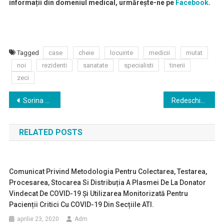
informații din domeniul medical, urmărește-ne pe
Facebook
.
Tagged
case
cheie
locuinte
medicii
mutat
noi
rezidenti
sanatate
specialisti
tinerii
zeci
Navigare
Sorina Pintea: La Spitalul Săpoca avem aprobate pentru concurs 45 de posturi; ei spuneau că nu au buget, dar buget există
Redeschiderea secției de ortopedie pediatrică din cadrul Spitalului Clinic de Urgență Copii „Grigore Alexandrescu”
în
RELATED POSTS
articole
Comunicat Privind Metodologia Pentru Colectarea, Testarea,
Procesarea, Stocarea Si Distribuția A Plasmei De La Donator
Vindecat De COVID-19 Și Utilizarea Monitorizată Pentru
Pacienții Critici Cu COVID-19 Din Secțiile ATI.
aprilie 23, 2020
Adm