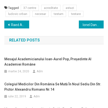
Tagged
37 centre
acreditate
astazi
ludovic orban
necesar
testam
testare
Navigare
Raed Arafat: Dacă vă confecţionaţi o mască acasă, nu uitaţi să o spălaţi zilnic şi să o călcaţi
Ionel Dancă: Se duce o adevărată luptă de gherilă comercială pentru materialele medicale
în
RELATED POSTS
articole
Mesajul Academicianului Ioan-Aurel Pop, Președinte Al
Academiei Române
martie 24, 2020
Adm
Colegiul Medicilor Din România Se Mută În Noul Sediu Din Str.
Pictor Alexandru Romano Nr.14
iulie 22, 2019
Adm