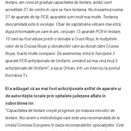
Astăzi
testare, am crescut gradual capacitatea de testare, astăzi sunt
Sunt
acreditate 37 de centre în care se face testarea. Nu înseamnă numai
Acreditate
37 de aparate de tip PCR, aparatele sunt mult mai multe. Testarea
37
deocamdată este în evoluţie. Chiar de săptămâna viitoare mai intră,
De
după informaţiile pe care le am, cel puţin 15 aparate PCR în testare,
Centre
10 care au fost aduse printr-o donaţie a Crucii Roşii, le mulţumim
În
celor de la Crucea Roşie şi donatorilor care au donat către Crucea
Care
Roşie, foarte multe companii. De asemenea, intră în funcţiune 5
Se
aparate PCR achiziţionate de Unifarm, urmând să mai vină încă 5
Face
Testarea
achiziţionate de Unifarm”
, a spus Orban, într-un interviu la postul
România Tv.
El a adăugat că au mai fost achiziţionate astfel de aparate şi
de autorităţile locale prin spitalele judeţene aflate în
subordinea lor.
“Capacitatea de testare creşte progresiv pe măsura nevoilor de
testare. Noi avem o metodologie care este una recomandată de la
nivelul Comisiei Europene în baza recomandărilor specialiştilor. Este