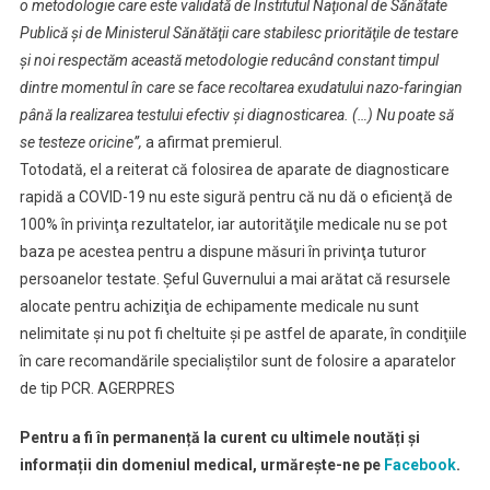
o metodologie care este validată de Institutul Naţional de Sănătate
Publică şi de Ministerul Sănătăţii care stabilesc priorităţile de testare
şi noi respectăm această metodologie reducând constant timpul
dintre momentul în care se face recoltarea exudatului nazo-faringian
până la realizarea testului efectiv şi diagnosticarea. (…) Nu poate să
se testeze oricine”,
a afirmat premierul.
Totodată, el a reiterat că folosirea de aparate de diagnosticare
rapidă a COVID-19 nu este sigură pentru că nu dă o eficienţă de
100% în privinţa rezultatelor, iar autorităţile medicale nu se pot
baza pe acestea pentru a dispune măsuri în privinţa tuturor
persoanelor testate. Şeful Guvernului a mai arătat că resursele
alocate pentru achiziţia de echipamente medicale nu sunt
nelimitate şi nu pot fi cheltuite şi pe astfel de aparate, în condiţiile
în care recomandările specialiştilor sunt de folosire a aparatelor
de tip PCR. AGERPRES
Pentru a fi în permanență la curent cu ultimele noutăți și
informații din domeniul medical, urmărește-ne pe
Facebook
.