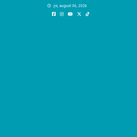
Skip
joi, august 06, 2026
to
content