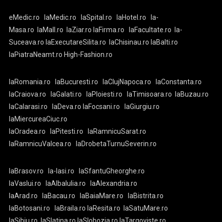
eMedic.ro
laMedic.ro
laSpital.ro
laHotel.ro
la-
Masa.ro
laMall.ro
laZiar.ro
laFirma.ro
laFacultate.ro
la-
Suceava.ro
laExecutareSilita.ro
laChisinau.ro
laBalti.ro
laPiatraNeamt.ro
High-Fashion.ro
laRomania.ro
laBucuresti.ro
laClujNapoca.ro
laConstanta.ro
laCraiova.ro
laGalati.ro
laPloiesti.ro
laTimisoara.ro
laBuzau.ro
laCalarasi.ro
laDeva.ro
laFocsani.ro
laGiurgiu.ro
laMiercureaCiuc.ro
laOradea.ro
laPitesti.ro
laRamnicuSarat.ro
laRamnicuValcea.ro
laDrobetaTurnuSeverin.ro
laBrasov.ro
la-Iasi.ro
laSfantuGheorghe.ro
laVaslui.ro
laAlbaIulia.ro
laAlexandria.ro
laArad.ro
laBacau.ro
laBaiaMare.ro
laBistrita.ro
laBotosani.ro
laBraila.ro
laResita.ro
laSatuMare.ro
laSibiu.ro
laSlatina.ro
laSlobozia.ro
laTargoviste.ro