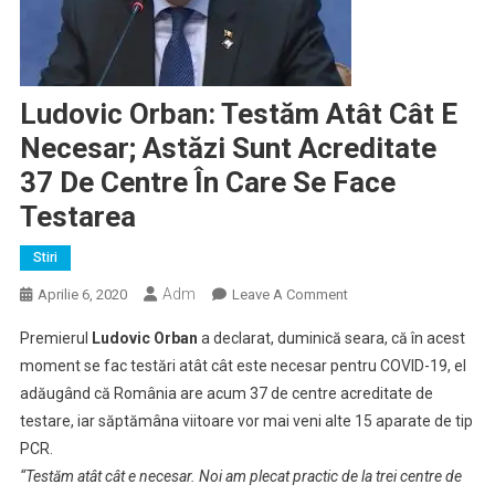
Ludovic Orban: Testăm Atât Cât E
Necesar; Astăzi Sunt Acreditate
37 De Centre În Care Se Face
Testarea
Stiri
Adm
On
Aprilie 6, 2020
Leave A Comment
Ludovic
Premierul
Ludovic Orban
a declarat, duminică seara, că în acest
Orban:
moment se fac testări atât cât este necesar pentru COVID-19, el
Testăm
adăugând că România are acum 37 de centre acreditate de
Atât
testare, iar săptămâna viitoare vor mai veni alte 15 aparate de tip
Cât
E
PCR.
Necesar;
“Testăm atât cât e necesar. Noi am plecat practic de la trei centre de