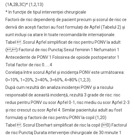
(1A,2B,3C)* (1,2,13)
* în funcţie de tipul intervenţiei chirurgicale
Factorii de risc dependenţi de pacient precum şi scorul de risc ce
derivă din aceşti factori au fost formulaţi de Apfel (Tabelul 2) şi
sunt incluşi ca atare în toate recomandările internaţionale.
Tabel  .Scorul Apfel simplificat de risc pentru PONV la adult
(,) Factorul de risc Punctaj Sexul feminin 1 Nefumatori 1
Antecedente de PONV 1 Folosirea de opioide postoperator 1
Total factor de risc 0……4
Corelaţia între scorul Apfel şi incidenţa PONV este următoarea:
0=10%, 1=20%, 2=40%, 3=60%, 4=80% (1,2,3).
După cum rezultă din analiza incidenţei PONV şi a riscului
responsabil de această incidenţă, rezultă 3 grade de risc: risc
redus pentru PONV cu scor Apfel 0-1, risc mediu cu scor Apfel 2-3
şi risc crescut cu scor Apfel 4. Similar pacientului adult au fost
formulaţi şi factorii de risc pentru PONV la copil (1,20)
Tabel . Scorul Eberhart simplificat de risc la copil (0) Factorul
de risc Punctaj Durata intervenţiei chirurgicale de 30 minute 1