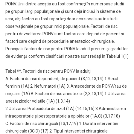
PONV. Unii dintre aceştia au fost confirmaţi în numeroase studii
pe grupuri largi populaţionale şi sunt deja incluşi în sisteme de
scor, alţi factori au fost raportaţi doar ocazional sau în studii
observaţionale pe grupuri mici populaţionale. Factorii de risc
pentru dezvoltarea PONV sunt factori care depind de pacient şi
factori care depind de procedurile anestezico-chirurgicale.
Principalii factori de risc pentru PONV la adult precum şi gradul lor
de evidenţă conform clasificării noastre sunt redaţi în Tabelul 1(1)
.
Tabel . Factorii de risc pentru PONV la adulţi
A. Factorii de risc dependenţi de pacient (3,12,13,14) 1.Sexul
feminin (1A) 2. Nefumatori (1A) 3. Antecedente de PONV/rău de
mişcare (1A) B. Factorii de risc anestezici (2,3,13,14) 1.Utilizarea
anestezicelor volatile (1A) (1,3,14)
2.Utilizarea Protoxidului de azot (1A) (14,15,16) 3.Administrarea
intraoperatorie şi postoperatorie a opioidelor (1A,C) (3,17,18)
C. Factorii de risc chirurgicali (13,17,19) 1. Durata interventiei
chirurgicale (3C,D) (17) 2. Tipul interventiei chirurgicale