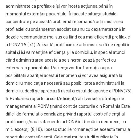
administrate ca profilaxie îşi vor înceta acţiunea până în
momentul externării pacientului. În aceste situaţii, studiile
concentrate pe această problemă recomandă administrarea
profilaxiei cu ondansetron asociat sau nu cu dexametazonă în
dozele recomandate mai sus ca fiind cea mai eficientă profilaxie
a PDNV 1A (74). Această profilaxie se administrează de regulă în
spital şi îşi va menţine eficienţa şi la domiciliu, în special atunci
când administrarea acesteia se sincronizează perfect cu
externarea pacientului. Pacienţii vor fi informaţi asupra
posibilităţii apariţiei acestui fenomen şi vor avea asigurată la
domiciliu medicaţia necesară sau posibilitatea administrării la
domiciliu, dacă se apreciază riscul crescut de apariţie a PDNV(75).
6. Evaluarea raportului cost/eficienţă al diverselor strategii de
management al PONV ţinând cont de costurile din România Este
dificil de formulat o concluzie privind raportul cost/eficienţă al
profilaxiei şi/sau tratamentului PONV în România deoarece, cu
mici excepţii (8,10), lipsesc studiile româneşti pe această temă a
raportului cost/eficienţă. Cele mai multe studii publicate în