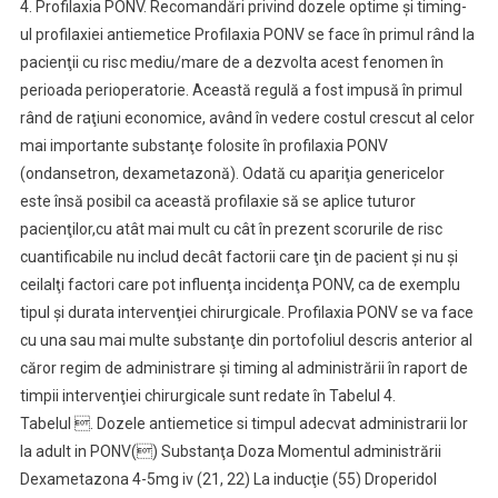
4. Profilaxia PONV. Recomandări privind dozele optime şi timing-
ul profilaxiei antiemetice Profilaxia PONV se face în primul rând la
pacienţii cu risc mediu/mare de a dezvolta acest fenomen în
perioada perioperatorie. Această regulă a fost impusă în primul
rând de raţiuni economice, având în vedere costul crescut al celor
mai importante substanţe folosite în profilaxia PONV
(ondansetron, dexametazonă). Odată cu apariţia genericelor
este însă posibil ca această profilaxie să se aplice tuturor
pacienţilor,cu atât mai mult cu cât în prezent scorurile de risc
cuantificabile nu includ decât factorii care ţin de pacient şi nu şi
ceilalţi factori care pot influenţa incidenţa PONV, ca de exemplu
tipul şi durata intervenţiei chirurgicale. Profilaxia PONV se va face
cu una sau mai multe substanţe din portofoliul descris anterior al
căror regim de administrare şi timing al administrării în raport de
timpii intervenţiei chirurgicale sunt redate în Tabelul 4.
Tabelul . Dozele antiemetice si timpul adecvat administrarii lor
la adult in PONV() Substanţa Doza Momentul administrării
Dexametazona 4-5mg iv (21, 22) La inducţie (55) Droperidol