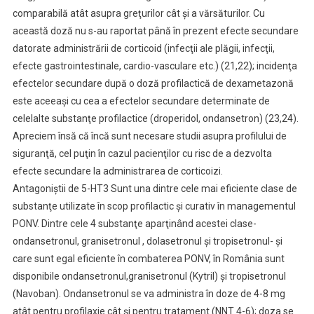
comparabilă atât asupra greţurilor cât şi a vărsăturilor. Cu
această doză nu s-au raportat până în prezent efecte secundare
datorate administrării de corticoid (infecţii ale plăgii, infecţii,
efecte gastrointestinale, cardio-vasculare etc.) (21,22); incidenţa
efectelor secundare după o doză profilactică de dexametazonă
este aceeaşi cu cea a efectelor secundare determinate de
celelalte substanţe profilactice (droperidol, ondansetron) (23,24).
Apreciem însă că încă sunt necesare studii asupra profilului de
siguranţă, cel puţin în cazul pacienţilor cu risc de a dezvolta
efecte secundare la administrarea de corticoizi.
Antagoniştii de 5-HT3 Sunt una dintre cele mai eficiente clase de
substanţe utilizate în scop profilactic şi curativ în managementul
PONV. Dintre cele 4 substanţe aparţinând acestei clase-
ondansetronul, granisetronul , dolasetronul şi tropisetronul- şi
care sunt egal eficiente în combaterea PONV, în România sunt
disponibile ondansetronul,granisetronul (Kytril) şi tropisetronul
(Navoban). Ondansetronul se va administra în doze de 4-8 mg
atât pentru profilaxie cât şi pentru tratament (NNT 4-6); doza se