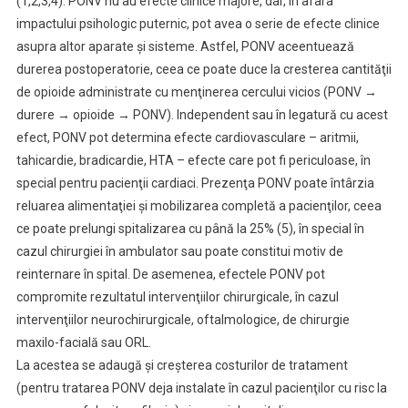
(1,2,3,4). PONV nu au efecte clinice majore, dar, în afara
impactului psihologic puternic, pot avea o serie de efecte clinice
asupra altor aparate şi sisteme. Astfel, PONV aceentuează
durerea postoperatorie, ceea ce poate duce la cresterea cantităţii
de opioide administrate cu menţinerea cercului vicios (PONV →
durere → opioide → PONV). Independent sau în legatură cu acest
efect, PONV pot determina efecte cardiovasculare – aritmii,
tahicardie, bradicardie, HTA – efecte care pot fi periculoase, în
special pentru pacienţii cardiaci. Prezenţa PONV poate întârzia
reluarea alimentaţiei şi mobilizarea completă a pacienţilor, ceea
ce poate prelungi spitalizarea cu până la 25% (5), în special în
cazul chirurgiei în ambulator sau poate constitui motiv de
reinternare în spital. De asemenea, efectele PONV pot
compromite rezultatul intervenţiilor chirurgicale, în cazul
intervenţiilor neurochirurgicale, oftalmologice, de chirurgie
maxilo-facială sau ORL.
La acestea se adaugă şi creşterea costurilor de tratament
(pentru tratarea PONV deja instalate în cazul pacienţilor cu risc la