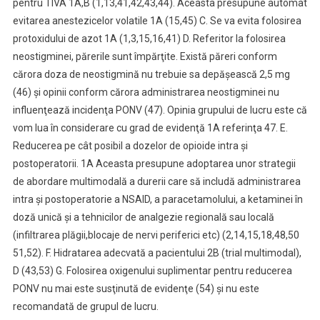
pentru TIVA 1A,B (1,13,41,42,43,44). Aceasta presupune automat
evitarea anestezicelor volatile 1A (15,45) C. Se va evita folosirea
protoxidului de azot 1A (1,3,15,16,41) D. Referitor la folosirea
neostigminei, părerile sunt împărţite. Există păreri conform
cărora doza de neostigmină nu trebuie sa depăşească 2,5 mg
(46) şi opinii conform cărora administrarea neostigminei nu
influenţează incidenţa PONV (47). Opinia grupului de lucru este că
vom lua în considerare cu grad de evidenţă 1A referinţa 47. E.
Reducerea pe cât posibil a dozelor de opioide intra şi
postoperatorii. 1A Aceasta presupune adoptarea unor strategii
de abordare multimodală a durerii care să includă administrarea
intra şi postoperatorie a NSAID, a paracetamolului, a ketaminei în
doză unică şi a tehnicilor de analgezie regională sau locală
(infiltrarea plăgii,blocaje de nervi periferici etc) (2,14,15,18,48,50
51,52). F. Hidratarea adecvată a pacientului 2B (trial multimodal),
D (43,53) G. Folosirea oxigenului suplimentar pentru reducerea
PONV nu mai este susţinută de evidenţe (54) şi nu este
recomandată de grupul de lucru.