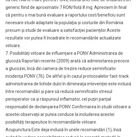
generic fiind de aproximativ 7 RON/fiolă 8 mg. Apreciem în final
că pentru o mai bună evaluare a raportului cost/beneficiu sunt
necesare studii adaptate la populaţia şi costurile din România
precum şi studii de evaluare a satisfacţiei pacienţilor.Aceste
rezultate vor putea fi încadrate în recomandările actualizate
viitoare.
7. Posibilităţi viitoare de influenţare a PONV Administrarea de
glucoză Raportări recente (2009) arată că administarea precoce
a glucozei, încă din camera de trezire reduce semnificativ
incidenţa PONV (76). De altfel şi în cazul protocoalelor fast-track
administrarea de lichide dulci în dimineaţa intevenţiei este inclusă
între recomandări şi pare să reducă semnificativ stresul
perioperator ca şi răspunsul inflamator, cel puţin parţial
responsabil de declanşarea PONV. Confirmarea în studii viitoare a
acestei observaţii ar putea conduce la includerea acestei
posibiltăţi terapeutice în recomandările viitoare.
Acupunctura Este deja inclusă în unele recomandări (1), însă