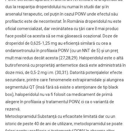
dus la reapariţia droperidolului nu numai în studii dar şi în
arsenalul terapeutic, cel puţin în cazul PONV unde efectul său
profilactic este de necontestat. În România droperidolul nu este
oficial comercializat, dar vecinătatea cu ţări care îl mai produc
face posibil ca acesta să se mai găsească ocazional. Doze de
droperidol de 0,625-1,25 mg au eficienţă similară cu cea a
ondansetronului în profilaxia PONV (cu un NNT de 5) şi un preţ
mult mai redus decât acesta (27,28,29). Haloperidolul este o altă
butirofenonă cu proprietăţi antiemetice dacă este administrată în
doze mici, de 0,5-2 mg i.m. (30,31). Datorită potenţialelor efecte
secundare, printre care fenomenele extrapiramidale şi alungirea
segmentului QT (însă fără să existe o atenţionare de tip black
box), haloperidolul nu va fi folosit ca medicament de primă
alegere în profilaxia şi tratamentul PONV, ci ca o variantă de
rezervă.
Metoclopramidul Substanţă cu eficacitate limitată dar cu un
istoric de peste 40 de ani de utilizare, metoclopramidul se poate