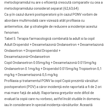
metoclopramidul nu are o eficienţă crescută comparativ cu cea a
metoclopramidului considerat separat (62,63,64).
Ca şi în cazul durerii postoperatorii şi în cazul PONV vorbim de
abordare multimodală care vizează atât profilaxia cu
antiemetice, dar şi strategiile de reducere a incidenţei acestui
fenomen.
Tabel 5. Terapia farmacologică combinată la adult si la copil
Adult Droperidol + Dexametazonă Ondansetron + Dexametazonă
Ondasetron + Droperidol Droperidol +
Dexametazonă+Ondansetron
Copil Ondansetron 0.05mg/kg + Dexametazonă 0.015mg/kg
Ondansetron 0.1mg/kg + Droperidol 0.015mg/kg Tropisetron 0,1
mg/kg + Dexametazonă 0,5 mg/kg
Profilaxia şi tratamentul PONV la copil Copiii prezintă vărsături
postoperatorii (POV) a căror incidenţă este raportată a fi de 2 ori
mai mare faţă de adulţi. Raportarea greţurilor este dificil de
evaluat la copiii care nu vorbesc, astfel încât studiile în domeniu
iau în considerare în special incidenţa vărsăturilor. Această