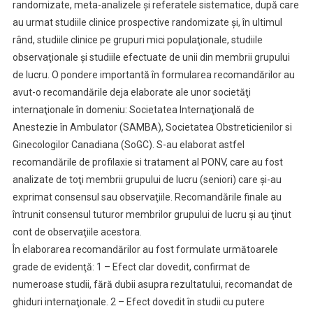
randomizate, meta-analizele şi referatele sistematice, după care
au urmat studiile clinice prospective randomizate şi, în ultimul
rând, studiile clinice pe grupuri mici populaţionale, studiile
observaţionale şi studiile efectuate de unii din membrii grupului
de lucru. O pondere importantă în formularea recomandărilor au
avut-o recomandările deja elaborate ale unor societăţi
internaţionale în domeniu: Societatea Internaţională de
Anestezie în Ambulator (SAMBA), Societatea Obstreticienilor si
Ginecologilor Canadiana (SoGC). S-au elaborat astfel
recomandările de profilaxie si tratament al PONV, care au fost
analizate de toţi membrii grupului de lucru (seniori) care şi-au
exprimat consensul sau observaţiile. Recomandările finale au
întrunit consensul tuturor membrilor grupului de lucru şi au ţinut
cont de observaţiile acestora.
În elaborarea recomandărilor au fost formulate următoarele
grade de evidenţă: 1 – Efect clar dovedit, confirmat de
numeroase studii, fără dubii asupra rezultatului, recomandat de
ghiduri internaţionale. 2 – Efect dovedit în studii cu putere