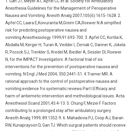
1. Gan JT, Meyer AT, Apfel CC et al. Society for Ambulatory
Anesthesia Guidelines for the Management of Perioperative
Nausea and Vomiting. Anesth Analg 2007;105(6):1615-1628. 2.
Apfel CC, Laara E,Koivuranta M,Greim CA,Roewer N.A simplfied
risk for predicting postoperative nausea and
vomiting.Anesthesiology 1999;91:693-700. 3. Apfel CC, Kortila K,
Abdalla M, Kerger H, Turan A, Vedder I, Zernak C, Danner K, Jokela
R, Pocock SJ, Trenkler S, Kredel M, Biedler A, Sessler DI, Roewer
N, for the IMPACT Investigators: A factorial trial of six
interventions for the prevention of postoperative nausea and
vomiting. N Engl J Med 2004; 350:2441-51. 4.Tramer MR. A
rational approach to the control of postoperative nausea and
vomiting:evidence fro systematic reviews.Part I.Efficacy and
harm of antiemetic intervention and methodological issues. Acta
Anesthesiol Scand 2001;45:4-13. 5. Chung F, Mezei F. Factors
contributing to a prolonged stay after ambulatory surgery.
Anesth Analg 1999; 89:1352-9. 6. Mahadevia PJ, Coop AJ, Baran
RW, Kunaprayoon D, Gan TJ. Which surgcal patients should receive