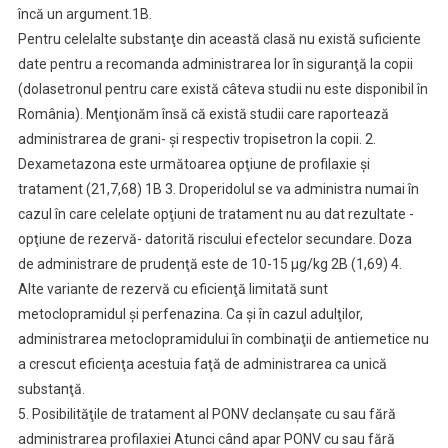
încă un argument.1B.
Pentru celelalte substanţe din această clasă nu există suficiente
date pentru a recomanda administrarea lor în siguranţă la copii
(dolasetronul pentru care există câteva studii nu este disponibil în
România). Menţionăm însă că există studii care raportează
administrarea de grani- şi respectiv tropisetron la copii. 2.
Dexametazona este următoarea opţiune de profilaxie şi
tratament (21,7,68) 1B 3. Droperidolul se va administra numai în
cazul în care celelate opţiuni de tratament nu au dat rezultate -
opţiune de rezervă- datorită riscului efectelor secundare. Doza
de administrare de prudenţă este de 10-15 µg/kg 2B (1,69) 4.
Alte variante de rezervă cu eficienţă limitată sunt
metoclopramidul şi perfenazina. Ca şi în cazul adulţilor,
administrarea metoclopramidului în combinaţii de antiemetice nu
a crescut eficienţa acestuia faţă de administrarea ca unică
substanţă.
5. Posibilităţile de tratament al PONV declanşate cu sau fără
administrarea profilaxiei Atunci când apar PONV cu sau fără