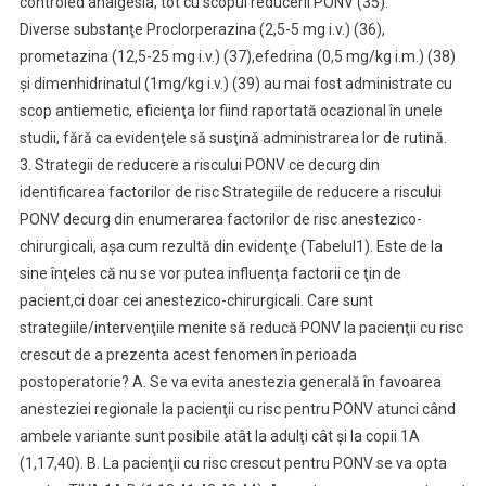
controled analgesia, tot cu scopul reducerii PONV (35).
Diverse substanţe Proclorperazina (2,5-5 mg i.v.) (36),
prometazina (12,5-25 mg i.v.) (37),efedrina (0,5 mg/kg i.m.) (38)
şi dimenhidrinatul (1mg/kg i.v.) (39) au mai fost administrate cu
scop antiemetic, eficienţa lor fiind raportată ocazional în unele
studii, fără ca evidenţele să susţină administrarea lor de rutină.
3. Strategii de reducere a riscului PONV ce decurg din
identificarea factorilor de risc Strategiile de reducere a riscului
PONV decurg din enumerarea factorilor de risc anestezico-
chirurgicali, aşa cum rezultă din evidenţe (Tabelul1). Este de la
sine înţeles că nu se vor putea influenţa factorii ce ţin de
pacient,ci doar cei anestezico-chirurgicali. Care sunt
strategiile/intervenţiile menite să reducă PONV la pacienţii cu risc
crescut de a prezenta acest fenomen în perioada
postoperatorie? A. Se va evita anestezia generală în favoarea
anesteziei regionale la pacienţii cu risc pentru PONV atunci când
ambele variante sunt posibile atât la adulţi cât şi la copii 1A
(1,17,40). B. La pacienţii cu risc crescut pentru PONV se va opta