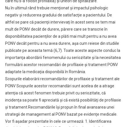
care nu s-a folosit profilaxia) şi uneori de spitalizare.
Nu în ultimul rând trebuie menţionat şi impactul psihologic
negativ şi reducerea gradului de satisfacţie a pacientului. De
altfel se pare că pacienţii intervievaţi în acest sens se tem mai
mult de PONV decât de durere, părere care se transcrie în
disponibilitatea pacienţilor de a plăti mai mult pentru a nu avea
PONV decât pentru a nu avea durere, aşa cum reiese din studiile
publicate pe aceasta temă (6,7). Toate aceste aspecte conduc la
importanţa abordării fenomenului cu seriozitate şi la necesitatea
formulării acestor recomandări de profilaxie şi tratament PONV
adaptate la medicaţia disponibilă în România.
Scopurile elaborării recomandărilor de profilaxie şi tratament ale
PONV Scopurile acestor recomandări sunt acelea de a atrage
atenţia că acest fenomen trebuie privit cu seriozitate, că
incidenţa sa poate fi apreciată şi că există posibilităţi de profilaxie
şi tratament.Recomandările îşi propun în final avansarea unei
strategii de management al PONV bazat pe evidenţe medicale.
Vor fi aşadar prezentate în cele ce urmează: 1. Identificarea