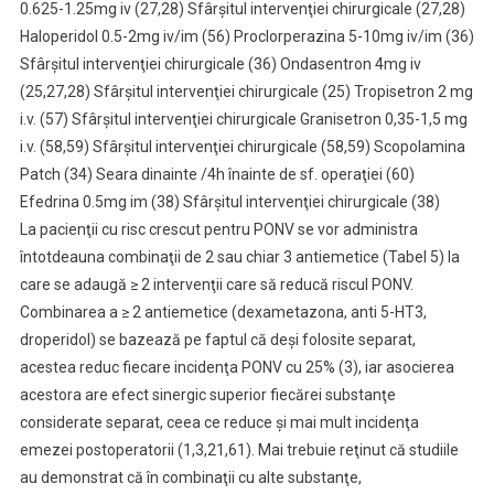
0.625-1.25mg iv (27,28) Sfârşitul intervenţiei chirurgicale (27,28)
Haloperidol 0.5-2mg iv/im (56) Proclorperazina 5-10mg iv/im (36)
Sfârşitul intervenţiei chirurgicale (36) Ondasentron 4mg iv
(25,27,28) Sfârşitul intervenţiei chirurgicale (25) Tropisetron 2 mg
i.v. (57) Sfârşitul intervenţiei chirurgicale Granisetron 0,35-1,5 mg
i.v. (58,59) Sfârşitul intervenţiei chirurgicale (58,59) Scopolamina
Patch (34) Seara dinainte /4h înainte de sf. operaţiei (60)
Efedrina 0.5mg im (38) Sfârşitul intervenţiei chirurgicale (38)
La pacienţii cu risc crescut pentru PONV se vor administra
întotdeauna combinaţii de 2 sau chiar 3 antiemetice (Tabel 5) la
care se adaugă ≥ 2 intervenţii care să reducă riscul PONV.
Combinarea a ≥ 2 antiemetice (dexametazona, anti 5-HT3,
droperidol) se bazează pe faptul că deşi folosite separat,
acestea reduc fiecare incidenţa PONV cu 25% (3), iar asocierea
acestora are efect sinergic superior fiecărei substanţe
considerate separat, ceea ce reduce şi mai mult incidenţa
emezei postoperatorii (1,3,21,61). Mai trebuie reţinut că studiile
au demonstrat că în combinaţii cu alte substanţe,