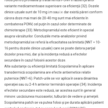
folosi pentru profilaxia şi tratamentul PONV în absenţa altor
variante medicamentoase superioare ca eficienţă (32). Dozele
clinice uzuale sunt de 10 mg i.m sau i.v. dar există păreri conform
cărora doze mai mari de 20-40 mg sunt mai eficiente în
combaterea PONV, cel puţin în cazul celor determinate de
chimioterapie (33). Metoclopramidul este eficient în special
asupra vărsăturilor. Concluziile meta-analizelor privind
metoclopramidul se referă la eficacitatea sa limitată (NNT = 10-
16 pentru dozele clinice uzuale) care se poate datora parţial
dozelor prea mici, dar şi la incidenţa redusă a efectelor
secundare în cazul folosirii acestor doze.
Alte substanţe cu eficienţă limitată Scopolamina În aplicare
transdermică scopolamina are efecte antiemetice relativ
puternice (NNT=6). Patch-urile se vor aplica în seara dinaintea
operaţiei sau cu 2-4 h anterior terminării operaţiei (34). Incidenţa
efectelor secundare este redusă, iar acestea sunt în general
minore: uscăciunea mucoaselor, tulburări de vedere şi ameţeli.
Scopolamina patch se va putea folosi şi pe durata aplicării patient