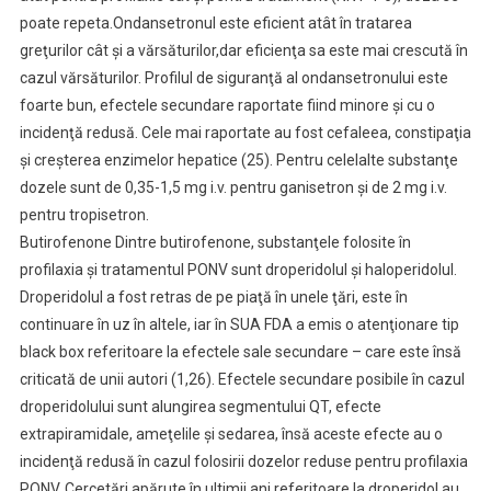
poate repeta.Ondansetronul este eficient atât în tratarea
greţurilor cât şi a vărsăturilor,dar eficienţa sa este mai crescută în
cazul vărsăturilor. Profilul de siguranţă al ondansetronului este
foarte bun, efectele secundare raportate fiind minore şi cu o
incidenţă redusă. Cele mai raportate au fost cefaleea, constipaţia
şi creşterea enzimelor hepatice (25). Pentru celelalte substanţe
dozele sunt de 0,35-1,5 mg i.v. pentru ganisetron şi de 2 mg i.v.
pentru tropisetron.
Butirofenone Dintre butirofenone, substanţele folosite în
profilaxia şi tratamentul PONV sunt droperidolul şi haloperidolul.
Droperidolul a fost retras de pe piaţă în unele ţări, este în
continuare în uz în altele, iar în SUA FDA a emis o atenţionare tip
black box referitoare la efectele sale secundare – care este însă
criticată de unii autori (1,26). Efectele secundare posibile în cazul
droperidolului sunt alungirea segmentului QT, efecte
extrapiramidale, ameţelile şi sedarea, însă aceste efecte au o
incidenţă redusă în cazul folosirii dozelor reduse pentru profilaxia
PONV. Cercetări apărute în ultimii ani referitoare la droperidol au