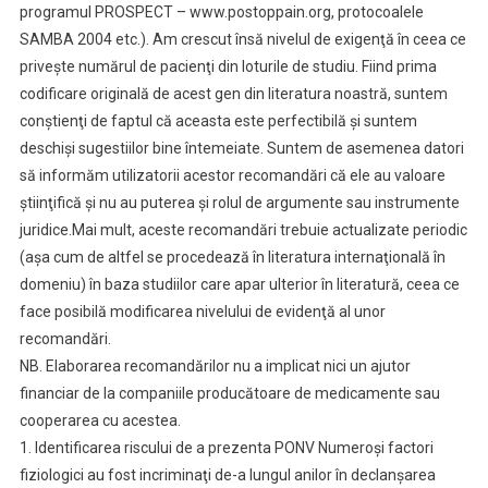
programul PROSPECT – www.postoppain.org, protocoalele
SAMBA 2004 etc.). Am crescut însă nivelul de exigenţă în ceea ce
priveşte numărul de pacienţi din loturile de studiu. Fiind prima
codificare originală de acest gen din literatura noastră, suntem
conştienţi de faptul că aceasta este perfectibilă şi suntem
deschişi sugestiilor bine întemeiate. Suntem de asemenea datori
să informăm utilizatorii acestor recomandări că ele au valoare
ştiinţifică şi nu au puterea şi rolul de argumente sau instrumente
juridice.Mai mult, aceste recomandări trebuie actualizate periodic
(aşa cum de altfel se procedează în literatura internaţională în
domeniu) în baza studiilor care apar ulterior în literatură, ceea ce
face posibilă modificarea nivelului de evidenţă al unor
recomandări.
NB. Elaborarea recomandărilor nu a implicat nici un ajutor
financiar de la companiile producătoare de medicamente sau
cooperarea cu acestea.
1. Identificarea riscului de a prezenta PONV Numeroşi factori
fiziologici au fost incriminaţi de-a lungul anilor în declanşarea