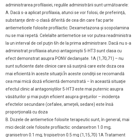
administrarea profilaxiei, regulile administrării sunt următoarele:
A. Dacă s-a aplicat profilaxia, atunci se vor folosi, de preferinţă,
substanţe dintr-o clasă diferită de cea din care fac parte
antiemeticele folosite profilactic. Dexametazona şi scopolamina
nu se mai repetă. Celelalte antiemetice se vor putea readministra
la un interval de cel puţin 6h de la prima administrare. Dacă nu s-a
administrat profilaxia atunci antagoniştii 5-HT3 sunt clasa cu
efect demonstrat asupra PONV declanşate. 1A (1,70,71) – nu
sunt suficiente date clinice care să susţină care este doza cea
mai eficientă în aceste situaţii.În aceste condiţii se recomandă
cea mai mică doză eficientă demonstrată – în această situaţie
efectul clinic al antagoniştilor 5-HT3 este mai puternic asupra
văsăturilor şi mai puţin eficient asupra greţurilor – incidenţa
efectelor secundare (cefalee, ameţeli, sedare) este însă
proporţională cu doza
B. Dozele de antiemetice folosite terapeutic sunt, în general, mai
mici decât cele folosite profilactic: ondansetron 1.0 mg;
granisetron 0.1 mg; tropisetron 0.5 mg (1,15,70) 1A Tratament