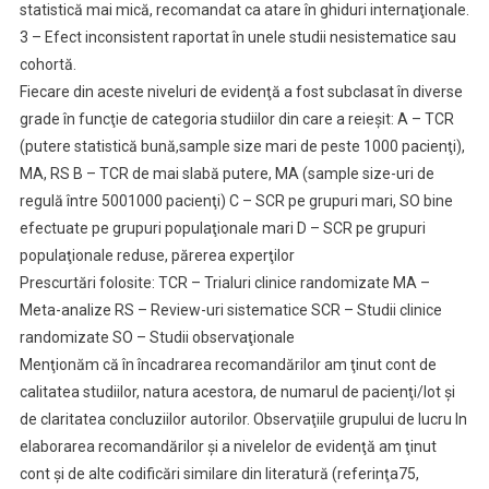
statistică mai mică, recomandat ca atare în ghiduri internaţionale.
3 – Efect inconsistent raportat în unele studii nesistematice sau
cohortă.
Fiecare din aceste niveluri de evidenţă a fost subclasat în diverse
grade în funcţie de categoria studiilor din care a reieşit: A – TCR
(putere statistică bună,sample size mari de peste 1000 pacienţi),
MA, RS B – TCR de mai slabă putere, MA (sample size-uri de
regulă între 5001000 pacienţi) C – SCR pe grupuri mari, SO bine
efectuate pe grupuri populaţionale mari D – SCR pe grupuri
populaţionale reduse, părerea experţilor
Prescurtări folosite: TCR – Trialuri clinice randomizate MA –
Meta-analize RS – Review-uri sistematice SCR – Studii clinice
randomizate SO – Studii observaţionale
Menţionăm că în încadrarea recomandărilor am ţinut cont de
calitatea studiilor, natura acestora, de numarul de pacienţi/lot şi
de claritatea concluziilor autorilor. Observaţiile grupului de lucru In
elaborarea recomandărilor şi a nivelelor de evidenţă am ţinut
cont şi de alte codificări similare din literatură (referinţa75,