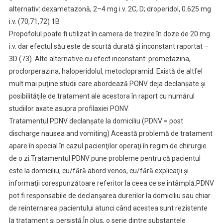
alternativ: dexametazonă, 2–4 mg i.v. 2C, D; droperidol, 0.625 mg
i.v. (70,71,72) 1B
Propofolul poate fi utilizat în camera de trezire în doze de 20 mg
i.v. dar efectul său este de scurtă durată şi inconstant raportat –
3D (73). Alte alternative cu efect inconstant: prometazina,
proclorperazina, haloperidolul, metoclopramid. Există de altfel
mult mai puţine studii care abordează PONV deja declanşate şi
posibilităţile de tratament ale acestora în raport cu numărul
studiilor axate asupra profilaxiei PONV.
Tratamentul PDNV declanşate la domiciliu (PDNV = post
discharge nausea and vomiting) Această problemă de tratament
apare în special în cazul pacienţilor operaţi în regim de chirurgie
de o zi.Tratamentul PDNV pune probleme pentru că pacientul
este la domiciliu, cu/fără abord venos, cu/fără explicaţii şi
informaţii corespunzătoare referitor la ceea ce se întâmplă.PDNV
pot fi responsabile de declanşarea durerilor la domiciliu sau chiar
de reinternarea pacientului atunci când acestea sunt rezistente
la tratament şi persistă.În plus, o serie dintre substanţele