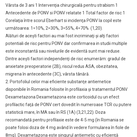
Vârsta de 3 ani 1 Intervenţia chirurgicală pentru strabism 1
Antecedente de PONV si PONV relatate 1 Total factor de risc 1
Corelaţia între scorul Eberhart si incidenţa PONV la copil este
următoarea: 1=10%, 2=30%, 3=55%, 4=70%. (1,20).
Alături de aceşti factori au mai fost incriminaţi şi alţi factori
potentiali de risc pentru PONV dar confirmarea in studii multiple
este inconstantă sau nivelurile de evidentă sunt mai reduse.
Dintre aceşti factori independenţi de risc enumerăm: gradul de
anxietate preoperatorie (2B), riscul redus ASA, obezitatea,
migrena în antecedente (3C), vârsta tânără.
2. Portofoliul celor mai eficiente substanţe antiemetice
disponibile în Romania folosite în profilaxia şi tratamentul PONV
Dexametazona Dexametazona este corticoidul cu un efect
profilactic faţă de PONV cert dovedit în numeroase TCR cu putere
statistică mare, în MA sau în RS (1A) (3,21,22). Doza
recomandată pentru profilaxie este de 4-5 mg (în Romania se
poate folosi doza de 4 mg având în vedere formularea în fiole de
8mg). Dexametazona este singurul antiemetic cu eficienţă