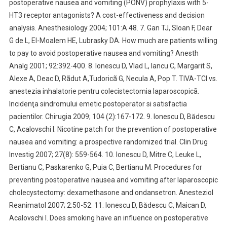
postoperative nausea and vomiting (PONV) prophylaxis with 5-
HT3 receptor antagonists? A cost-effectiveness and decision
analysis. Anesthesiology 2004; 101:A 48. 7. Gan TJ, Sloan F, Dear
G de L, El-Moalem HE, Lubrasky DA. How much are patients willing
to pay to avoid postoperative nausea and vomiting? Anesth
Analg 2001; 92:392-400. 8. Ionescu D, Vlad L, Iancu C, Margarit S,
Alexe A, Deac D, Rãdut A,Tudoricã G, Necula A, Pop T. TIVA-TCI vs.
anestezia inhalatorie pentru colecistectomia laparoscopicã.
Incidenţa sindromului emetic postoperator si satisfactia
pacientilor. Chirugia 2009; 104 (2):167-172. 9. Ionescu D, Bădescu
C, Acalovschi I. Nicotine patch for the prevention of postoperative
nausea and vomiting: a prospective randomized trial. Clin Drug
Investig 2007; 27(8): 559-564. 10. Ionescu D, Mitre C, Leuke L,
Bertianu C, Paskarenko G, Puia C, Bertianu M. Procedures for
preventing postoperative nausea and vomiting after laparoscopic
cholecystectomy: dexamethasone and ondansetron. Anesteziol
Reanimatol 2007; 2:50-52. 11. Ionescu D, Bădescu C, Maican D,
Acalovschi I. Does smoking have an influence on postoperative