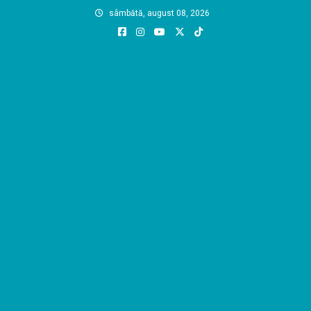
Skip
sâmbătă, august 08, 2026
to
content