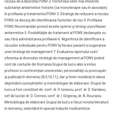
riscului de a dezvolta PONV 2. Portofoliul celor mai eficiente
substanţe antiemetice folosite (ca monoterapie sau în asociaţie)
în profilaxia şi tratamentul PONV 3. Strategii de reducere a riscului
PONV ce decurg din identificarea factorilor de risc 4. Profilaxia
PONV. Recomandări privind dozele optime şi timing-ul profilaxiei
antiemetice 5. Posibilităţile de tratament al PONV declanşate cu
sau fără administrarea profilaxiei 6. Algoritmul de identificare a
riscurilor individuale pentru PONV la fiecare pacient si sugerarea
unei strategii de management 7. Evaluarea raportului cost/
eficienţa al diverselor strategii de management al PONV ţinând
cont de costurile din Romania Grupul de lucru ales a inclus
profesori si conferenţiari universitari, personalităţi cu preocupări
şi publicaţii în domeniu (8,9,10,11), dar şi tineri rezidenţi în ideea
deprinderii cunoştinţelor şi metodologiei de elaborare. Grupul de
lucru a fost constituit de: conf. dr. D. Ionescu, prof. dr. D. Sandesc,
sef de lucrări dr. D. Corneci, conf. dr. I. Grigoraş, dr. A. Roucaciu
Metodologia de elaborare Grupul de lucru a făcut revista literaturii
în domeniu, selectând în special trialurile multicentrice