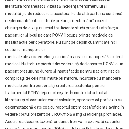
literatura românească vizează incidenţa fenomenului şi
modalităţile de reducere a acesteia. Pe de altă parte nu sunt încă
deplin cuantificate costurile prelungirii externării în cazul
chirurgiei de o zi şi nu există suficiente studii privind satisfacţia
pacienţilor şi locul pe care PONV îl ocupă printre motivele de
insatisfacţie perioperatorie. Nu sunt pe deplin cuantificate nici
costurile manoperelor
medicale ale asistentelor şi nici încărcarea cu manoperă/asistent
medical. Nu trebuie pierdut din vedere că declanşarea PONV la un
pacient presupune durere şi insatisfacţie pentru pacient, risc de
complicaţii de cele mai multe ori minore, încărcare cu manopere
medicale pentru personal şi creşterea costurilor pentru
tratamentul PONV deja declanşate. În contextul actual al
literaturii şi al costurilor exact calculate, apreciem că profilaxia cu
dexametazonă este cea cu raportul optim cost/eficienţă având în
vedere costul prezent de 5 RON/fiolă 8 mg şi eficienţa profilaxiei.
Asocierea dexametazonă-ondansetron va fi rezervată cazurilor
cu risc foarte mare pentru PONV, costul unei fiole de ondansetron