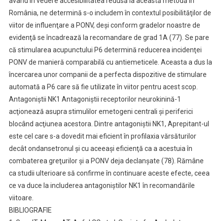
având în vedere accesibilitatea redusă la această metodă în
România, ne determină s-o includem în contextul posibilităţilor de
viitor de influenţare a PONV, deşi conform gradelor noastre de
evidenţă se încadrează la recomandare de grad 1A (77). Se pare
că stimularea acupunctului P6 determină reducerea incidenţei
PONV de manieră comparabilă cu antiemeticele. Aceasta a dus la
încercarea unor companii de a perfecta dispozitive de stimulare
automată a P6 care să fie utilizate în viitor pentru acest scop.
Antagoniştii NK1 Antagoniştii receptorilor neurokinină-1
acţionează asupra stimulilor emetogeni centrali şi periferici
blocând acţiunea acestora. Dintre antagoniştii NK1, Aprepitant-ul
este cel care s-a dovedit mai eficient în profilaxia vărsăturilor
decât ondansetronul şi cu aceeaşi eficienţă ca a acestuia în
combaterea greţurilor şi a PONV deja declanşate (78). Rămâne
ca studii ulterioare să confirme în continuare aceste efecte, ceea
ce va duce la includerea antagoniştilor NK1 în recomandările
viitoare.
BIBLIOGRAFIE