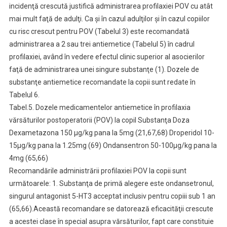
incidenţă crescută justifică administrarea profilaxiei POV cu atât
mai mult faţă de adulţi. Ca şi în cazul adulţilor şi în cazul copiilor
cu risc crescut pentru POV (Tabelul 3) este recomandată
administrarea a 2 sau trei antiemetice (Tabelul 5) în cadrul
profilaxiei, având în vedere efectul clinic superior al asocierilor
faţă de administrarea unei singure substanţe (1). Dozele de
substanţe antiemetice recomandate la copii sunt redate în
Tabelul 6.
Tabel.5. Dozele medicamentelor antiemetice în profilaxia
vărsăturilor postoperatorii (POV) la copil Substanţa Doza
Dexametazona 150 µg/kg pana la 5mg (21,67,68) Droperidol 10-
15µg/kg pana la 1.25mg (69) Ondansentron 50-100µg/kg pana la
4mg (65,66)
Recomandările administrării profilaxiei POV la copii sunt
următoarele: 1. Substanţa de primă alegere este ondansetronul,
singurul antagonist 5-HT3 acceptat inclusiv pentru copiii sub 1 an
(65,66).Această recomandare se datorează eficacităţii crescute
a acestei clase în special asupra vărsăturilor, fapt care constituie