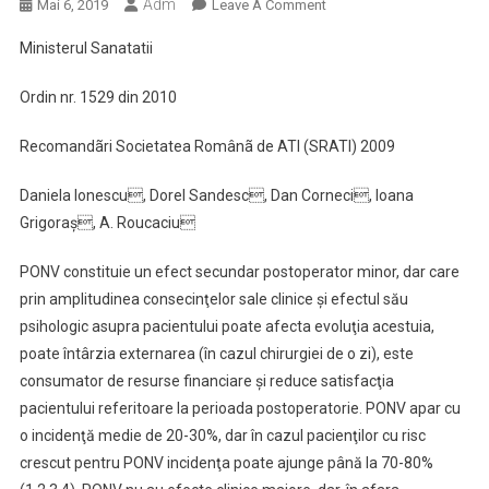
Adm
On
Mai 6, 2019
Leave A Comment
Managementul
Ministerul Sanatatii
Greţurilor
Si
Ordin nr. 1529 din 2010
Vărsăturilor
Postoperatorii
Recomandãri Societatea Românã de ATI (SRATI) 2009
PONV
Daniela Ionescu, Dorel Sandesc, Dan Corneci, Ioana
Grigoraş, A. Roucaciu
PONV constituie un efect secundar postoperator minor, dar care
prin amplitudinea consecinţelor sale clinice şi efectul său
psihologic asupra pacientului poate afecta evoluţia acestuia,
poate întârzia externarea (în cazul chirurgiei de o zi), este
consumator de resurse financiare şi reduce satisfacţia
pacientului referitoare la perioada postoperatorie. PONV apar cu
o incidenţă medie de 20-30%, dar în cazul pacienţilor cu risc
crescut pentru PONV incidenţa poate ajunge până la 70-80%