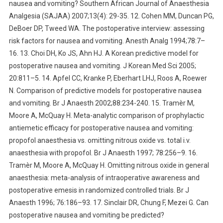
nausea and vomiting? Southern African Journal of Anaesthesia
Analgesia (SAJAA) 2007;13(4): 29-35. 12. Cohen MM, Duncan PG,
DeBoer DP, Tweed WA. The postoperative interview: assessing
risk factors for nausea and vomiting. Anesth Analg 1994;78:7–
16. 13. Choi DH, Ko JS, Ahn HJ. A Korean predictive model for
postoperative nausea and vomiting. J Korean Med Sci 2005;
20:811–5. 14. Apfel CC, Kranke P, Eberhart LHJ, Roos A, Roewer
N. Comparison of predictive models for postoperative nausea
and vomiting. Br J Anaesth 2002;88:234-240. 15. Tramèr M,
Moore A, McQuay H. Meta-analytic comparison of prophylactic
antiemetic efficacy for postoperative nausea and vomiting:
propofol anaesthesia vs. omitting nitrous oxide vs. total i.v.
anaesthesia with propofol. Br J Anaesth 1997; 78:256–9. 16.
Tramèr M, Moore A, McQuay H. Omitting nitrous oxide in general
anaesthesia: meta-analysis of intraoperative awareness and
postoperative emesis in randomized controlled trials. Br J
Anaesth 1996; 76:186–93. 17. Sinclair DR, Chung F, Mezei G. Can
postoperative nausea and vomiting be predicted?