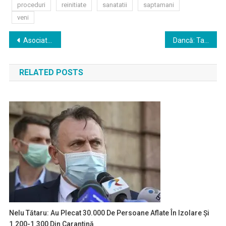
proceduri
reinitiate
sanatatii
saptamani
veni
Navigare
Asociatia Romana de Chirurgie HepatoBilioPancreatica si Transplant Hepatica a infiintat Fondul de prim ajutor COVID-19
Dancă: Taxa clawback a fost plafonată la nivelul trimestrului IV al anului trecut, respectiv la 27,65%
în
RELATED POSTS
articole
Nelu Tătaru: Au Plecat 30.000 De Persoane Aflate În Izolare Şi
1.200-1.300 Din Carantină