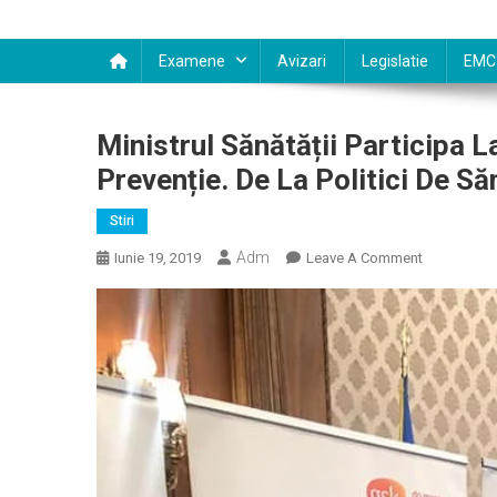
Examene
Avizari
Legislatie
EMC
Ministrul Sănătății Participa
Prevenție. De La Politici De Să
Stiri
Adm
On
Iunie 19, 2019
Leave A Comment
Ministrul
Sănătății
Participa
La
Health
Forumul
Cu
Tema
„Focus