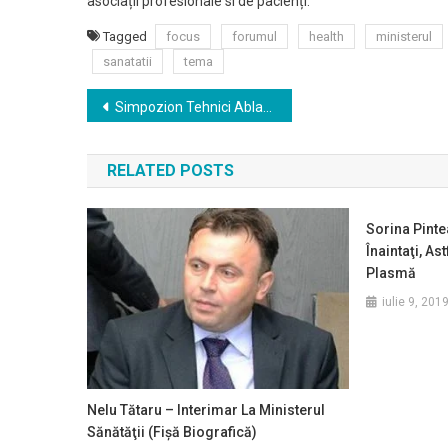
asociații profesionale si de pacienți.
Tagged
focus
forumul
health
ministerul
sanatatii
tema
Navigare
Simpozion Tehnici Ablative în Tratamentul Tumorilor Hepatice
în
RELATED POSTS
articole
Sorina Pinte
Înaintaţi, As
Plasmă
iulie 9, 201
Nelu Tătaru – Interimar La Ministerul
Sănătăţii (fişă Biografică)