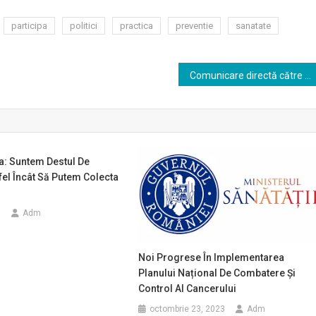
participa
politici
practica
preventie
sanatate
Comunicare directă către profesioniștii din domeniul sănătății referitor la Darzalex (daratumumab)
a: Suntem Destul De
tfel Încât Să Putem Colecta
9
Adm
Noi Progrese În Implementarea
Planului Național De Combatere Și
Control Al Cancerului
octombrie 23, 2023
Adm