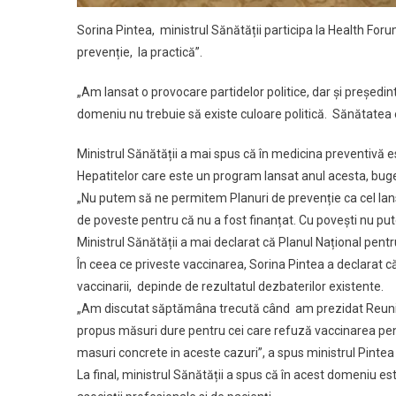
Sorina Pintea, ministrul Sănătății participa la Health For
prevenție, la practică”.
„Am lansat o provocare partidelor politice, dar și președ
domeniu nu trebuie să existe culoare politică. Sănătatea es
Ministrul Sănătății a mai spus că în medicina preventivă e
Hepatitelor care este un program lansat anul acesta, bug
„Nu putem să ne permitem Planuri de prevenție ca cel lans
de poveste pentru că nu a fost finanțat. Cu povești nu put
Ministrul Sănătății a mai declarat că Planul Național pentru
În ceea ce priveste vaccinarea, Sorina Pintea a declarat că 
vaccinarii, depinde de rezultatul dezbaterilor existente.
„Am discutat săptămâna trecută când am prezidat Reuniun
propus măsuri dure pentru cei care refuză vaccinarea pent
masuri concrete in aceste cazuri”, a spus ministrul Pintea
La final, ministrul Sănătății a spus că în acest domeniu este 