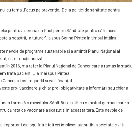
umul cu tema „Focus pe prevenție. De la politici de sănătate pentru
intelui pentru a semna un Pact pentru Sănătate pentru că în acest
te a noastră, a tuturor”, a spus Sorina Pintea în timpul întâlnirii.
ste nevoie de programe sustenabile si a amintit Planul Național al
etat, care funcționează.
at în 2016, ma refer la Planul Național de Cancer care a ramas la stadiu
em trata pacienții „, a mai spus Pintea.
 Cancer a fost regandit si va fi finanțat.
este pro- vaccinare și chiar pro- obligativitate a informării sau chiar a
ea formală a miniștrilor Sănătății din UE cu ministrul german care a
ru că rata de vaccinare a scazut si in aceasta tara. Este nevoie de
important dialogul între toti cei implicați autorități, societate civilă,