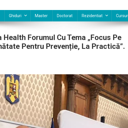
Ghiduri
Master
Doctorat
Rezidentiat
Cursur
 La Health Forumul Cu Tema „Focus Pe
nătate Pentru Prevenție, La Practică”.