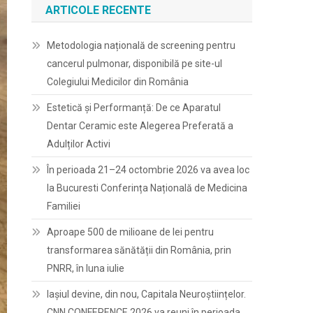
ARTICOLE RECENTE
Metodologia națională de screening pentru
cancerul pulmonar, disponibilă pe site-ul
Colegiului Medicilor din România
Estetică și Performanță: De ce Aparatul
Dentar Ceramic este Alegerea Preferată a
Adulților Activi
În perioada 21–24 octombrie 2026 va avea loc
la Bucuresti Conferința Națională de Medicina
Familiei
Aproape 500 de milioane de lei pentru
transformarea sănătății din România, prin
PNRR, în luna iulie
Iașiul devine, din nou, Capitala Neuroștiințelor.
CNN CONFERENCE 2026 va reuni în perioada