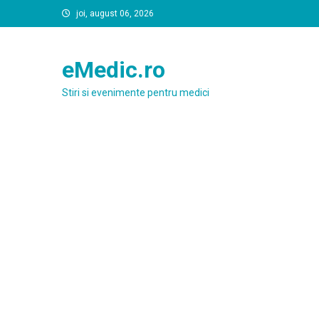
Skip
joi, august 06, 2026
to
content
eMedic.ro
Stiri si evenimente pentru medici