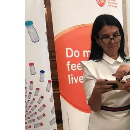
Pe
Prevenție.
De
La
Politici
De
Sănătate
Pentru
Prevenție,
La
Practică”.