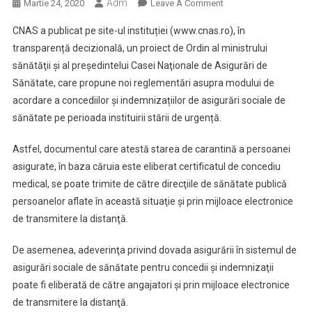
Adm
On
Martie 24, 2020
Leave A Comment
Noi
CNAS a publicat pe site-ul instituției (www.cnas.ro), în
Reglementări
transparență decizională, un proiect de Ordin al ministrului
Privind
sănătăţii şi al preşedintelui Casei Naţionale de Asigurări de
Modul
Sănătate, care propune noi reglementări asupra modului de
De
Acordare
acordare a concediilor și indemnizațiilor de asigurări sociale de
A
sănătate pe perioada instituirii stării de urgență.
Concediilor
Medicale
Astfel, documentul care atestă starea de carantină a persoanei
asigurate, în baza căruia este eliberat certificatul de concediu
medical, se poate trimite de către direcţiile de sănătate publică
persoanelor aflate în această situaţie şi prin mijloace electronice
de transmitere la distanţă.
De asemenea, adeverinţa privind dovada asigurării în sistemul de
asigurări sociale de sănătate pentru concedii şi indemnizaţii
poate fi eliberată de către angajatori şi prin mijloace electronice
de transmitere la distanţă.