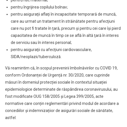
pentru risc maternal;
pentru îngrijirea copilului bolnav;
pentru asiguraţii aflaţi în incapacitate temporară de muncă,
care au urmat un tratament în străinătate pentru afecţiuni
care nu pot fi tratate în ţară, precum şi pentru cei care îşi pierd
capacitatea de muncă în timp ce se află în altă ţară în interes
de serviciu sau în interes personal;
pentru asiguraţii cu afecţiuni cardiovasculare,
SIDA/neoplazii/tuberculoză.
Vă reamintim că, în scopul prevenirii îmbolnăvirilor cu COVID 19,
conform Ordonanței de Urgență nr. 30/2020, care cuprinde
măsuri în domeniul protecției sociale în contextul situației
epidemiologice determinate de răspândirea coronavirusului, au
fost modificate OUG 158/2005 și Legea 399/2005, acte
normative care conțin reglementări privind modul de acordare a
concediilor și indemnizațiior de asigurări sociale de sănătate,
astfel: