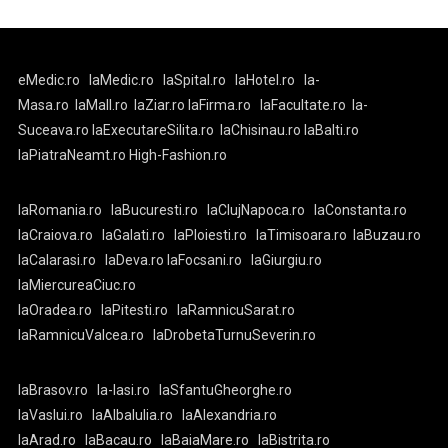
eMedic.ro
laMedic.ro
laSpital.ro
laHotel.ro
la-
Masa.ro
laMall.ro
laZiar.ro
laFirma.ro
laFacultate.ro
la-
Suceava.ro
laExecutareSilita.ro
laChisinau.ro
laBalti.ro
laPiatraNeamt.ro
High-Fashion.ro
laRomania.ro
laBucuresti.ro
laClujNapoca.ro
laConstanta.ro
laCraiova.ro
laGalati.ro
laPloiesti.ro
laTimisoara.ro
laBuzau.ro
laCalarasi.ro
laDeva.ro
laFocsani.ro
laGiurgiu.ro
laMiercureaCiuc.ro
laOradea.ro
laPitesti.ro
laRamnicuSarat.ro
laRamnicuValcea.ro
laDrobetaTurnuSeverin.ro
laBrasov.ro
la-Iasi.ro
laSfantuGheorghe.ro
laVaslui.ro
laAlbaIulia.ro
laAlexandria.ro
laArad.ro
laBacau.ro
laBaiaMare.ro
laBistrita.ro