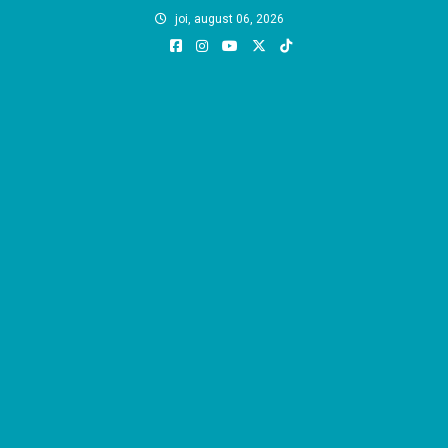
Skip
joi, august 06, 2026
to
content