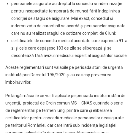
persoanele asigurate au dreptul la concediu și indemnizație
pentru incapacitate temporară de muncă fără îndeplinirea
condiției de stagiu de asigurare. Mai exact, concediul și
indemnizația de carantină se acordă și persoanelor asigurate
care nu au realizat stagiul de cotizare complet, de 6 luni;
certificatele de concediu medical acordate care cuprind a 91-a
zi și cele care depășesc 183 de zile se eliberează și se
decontează fără avizul medicului expert al asigurărilor sociale.
Aceste reglementări sunt valabile pe perioada stării de urgență
instituită prin Decretul 195/2020 și au ca scop prevenirea
îmbolnăvirilor.
Pe lângă măsurile ce vor fi aplicate pe perioada instituirii stării de
urgență, proiectul de Ordin comun MS – CNAS cuprinde o serie
de reglementări pe termen lung, printre care și eliberarea
certificatelor pentru concedii medicale persoanelor neasigurate
pe teritoriul României, dar care intră sub incidenţa legislaţiei
europene aplicabile în domeniul securităţii sociale sau a