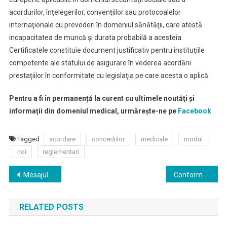
acordurilor, înţelegerilor, convenţiilor sau protocoalelor
internaţionale cu prevederi în domeniul sănătăţii, care atestă
incapacitatea de muncă şi durata probabilă a acesteia.
Certificatele constituie document justificativ pentru instituţiile
competente ale statului de asigurare în vederea acordării
prestaţiilor în conformitate cu legislaţia pe care acesta o aplică.
Pentru a fi în permanență la curent cu ultimele noutăți și
informații din domeniul medical, urmărește-ne pe
Facebook
Tagged
acordare
concediilor
medicale
modul
noi
reglementari
Navigare
Mesajul Academicianului Ioan-Aurel Pop, Președinte al Academiei Române
Conform datelor raportate către Institutul National de Sănătate Publică din teritoriu, în prezent, un număr de 103 cadre medicale sunt diagnosticate cu COVID 19, după cum urmează:
în
RELATED POSTS
articole