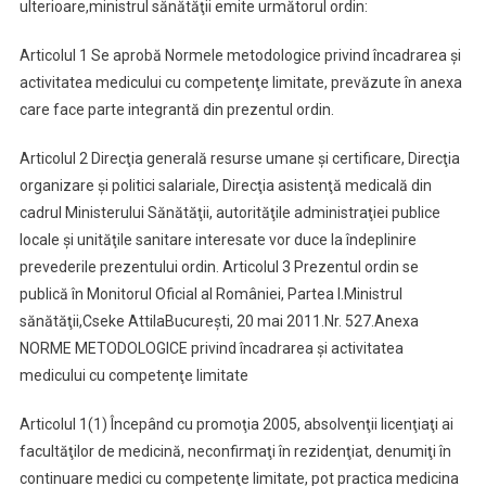
ulterioare,
ministrul sănătăţii emite următorul ordin:
Medicului
Cu
Articolul 1
Se aprobă Normele metodologice privind încadrarea şi
Competenţe
activitatea medicului cu competenţe limitate, prevăzute în anexa
Limitate
care face parte integrantă din prezentul ordin.
Articolul 2
Direcţia generală resurse umane şi certificare, Direcţia
organizare şi politici salariale, Direcţia asistenţă medicală din
cadrul Ministerului Sănătăţii, autorităţile administraţiei publice
locale şi unităţile sanitare interesate vor duce la îndeplinire
prevederile prezentului ordin.
Articolul 3
Prezentul ordin se
publică în Monitorul Oficial al României, Partea I.
Ministrul
sănătăţii,
Cseke Attila
Bucureşti, 20 mai 2011.
Nr. 527.
Anexa
NORME METODOLOGICE
privind încadrarea şi activitatea
medicului cu competenţe limitate
Articolul 1
(1) Începând cu promoţia 2005, absolvenţii licenţiaţi ai
facultăţilor de medicină, neconfirmaţi în rezidenţiat, denumiţi în
continuare medici cu competenţe limitate, pot practica medicina