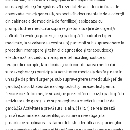
supraveghetor şi înregistrează rezultatele acestora în foaia de
observaţie clinică generală, respectiv în documentele de evidenţă
din cabinetele de medicină de familie;
o) sesizează cu
promptitudine medicului supraveghetor situaţiile de urgenţă
apărute în evoluţia pacienţilor şi participă, în cadrul echipei
medicale, la rezolvarea acestora;
p) participă sub supraveghere la
proceduri, manopere şi tehnici diagnostice şi terapeutice;
q)
efectuează proceduri, manopere, tehnici diagnostice şi
terapeutice simple, la indicaţia şi sub coordonarea medicului
supraveghetor;
r) participă la activitatea medicală desfăşurată în
unităţile de primiri urgenţe, sub supravegherea medicului-şef de
gardă;
s) discută abordarea diagnostică şi terapeutică pentru
fiecare caz, întocmeşte şi susţine prezentări de caz;
t) participă la
activitatea de gardă, sub supravegherea medicului titular de
gardă.
(2) Activitatea prevăzută la alin. (1) lit. r) se realizează
prin:
a) examinarea pacienţilor, solicitarea investigaţiilor
paraclinice şi aplicarea tratamentelor;
b) identificarea pacienţilor