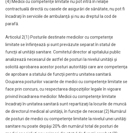
(
4) Medicii cu competenţe limitate nu pot intră în relaţie
contractuală directă cu casele de asigurări de sănătate, nu pot fi
încadraţi în serviciile de ambulanţă şi nu au dreptul la cod de
parafă.
Articolul 2
(1) Posturile destinate medicilor cu competenţe
limitate se înfiinţează şi sunt prevăzute separat în statul de
funcţii al unităţii sanitare. Comitetul director al spitalului public
analizează necesarul de astfel de posturi la nivelul unităţii şi
solicită aprobarea acestor posturi autorităţii care are competenţa
de aprobare a statului de funcţii pentru unitatea sanitară.
Ocuparea posturilor vacante de medici cu competenţe limitate se
face prin concurs, cu respectarea dispoziţiilor legale în vigoare
privind încadrarea medicilor. Medicii cu competenţe limitate
încadraţi în unitatea sanitară sunt repartizaţi la locurile de muncă
de directorul medical al unităţii, în funcţie de necesar.
(2) Numărul
de posturi de medici cu competenţe limitate la nivelul unei unităţi
sanitare nu poate depăşi 20% din numărul total de posturi de