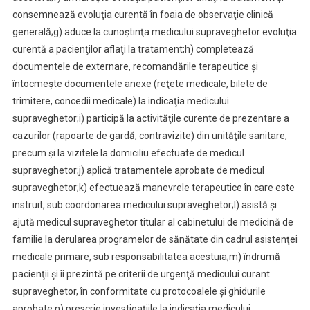
consemnează evoluţia curentă în foaia de observaţie clinică
generală;
g) aduce la cunoştinţa medicului supraveghetor evoluţia
curentă a pacienţilor aflaţi la tratament;
h) completează
documentele de externare, recomandările terapeutice şi
întocmeşte documentele anexe (reţete medicale, bilete de
trimitere, concedii medicale) la indicaţia medicului
supraveghetor;
i) participă la activităţile curente de prezentare a
cazurilor (rapoarte de gardă, contravizite) din unităţile sanitare,
precum şi la vizitele la domiciliu efectuate de medicul
supraveghetor;
j) aplică tratamentele aprobate de medicul
supraveghetor;
k) efectuează manevrele terapeutice în care este
instruit, sub coordonarea medicului supraveghetor;
l) asistă şi
ajută medicul supraveghetor titular al cabinetului de medicină de
familie la derularea programelor de sănătate din cadrul asistenţei
medicale primare, sub responsabilitatea acestuia;
m) îndrumă
pacienţii şi îi prezintă pe criterii de urgenţă medicului curant
supraveghetor, în conformitate cu protocoalele şi ghidurile
aprobate;
n) prescrie investigaţiile la indicaţia medicului