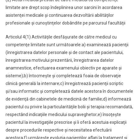
limitate are drept scop îndeplinirea unor sarcini în acordarea
asistenţei medicale şi continuarea dezvoltării abilităţilor
profesionale şi cunoştinţelor dobândite pe parcursul facultăţii
Articolul 4
(1) Activităţile desfăşurate de către medicul cu
competenţe limitate sunt următoarele:
a) examinează pacienţii
(înregistrarea datelor personale şi de contact ale pacientului,
înregistrarea motivului prezentării, înregistrarea datelor
anamnestice, efectuarea examenului obiectiv pe aparate şi
sisteme);
b) întocmeşte şi completează foaia de observaţie
clinică generală la internare;
c) înregistrează pacienţii scriptic
şi/sau informatic şi completează datele acestora în documentele
de evidenţă din cabinetele de medicină de familie;
d) informează
pacientul cu privire la particularităţile bolii şi terapia recomandată,
respectând indicaţiile medicului supraveghetor;
e) însoţeşte
pacientul la investigaţiile prescrise şi îi oferă acestuia explicaţii
despre procedurile respective şi necesitatea efectuării
acestora;
f) urmăreşte evoluţia pacienţilor aflaţi la tratament şi