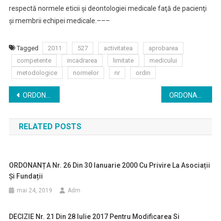
respectă normele eticii şi deontologiei medicale faţă de pacienţi
şi membrii echipei medicale.
–––
Tagged
2011
527
activitatea
aprobarea
competente
incadrarea
limitate
medicului
metodologice
normelor
nr
ordin
Navigare
ORDONANȚĂ nr. 18 din 29 august 2009 privind organizarea și finanțarea rezidențiatului
ORDONANŢĂ DE URGENŢĂ nr. 80 din 4 decembrie 2012 privind echivalarea titlurilor de medic specialist eliberate de Australia, Canada, Israel, Noua Zeelandă şi Statele Unite ale Americii
în
RELATED POSTS
articole
ORDONANȚA Nr. 26 Din 30 Ianuarie 2000 Cu Privire La Asociații
Și Fundații
mai 24, 2019
Adm
DECIZIE Nr. 21 Din 28 Iulie 2017 Pentru Modificarea Si