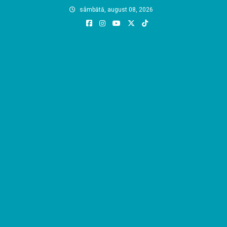
Skip
sâmbătă, august 08, 2026
to
content