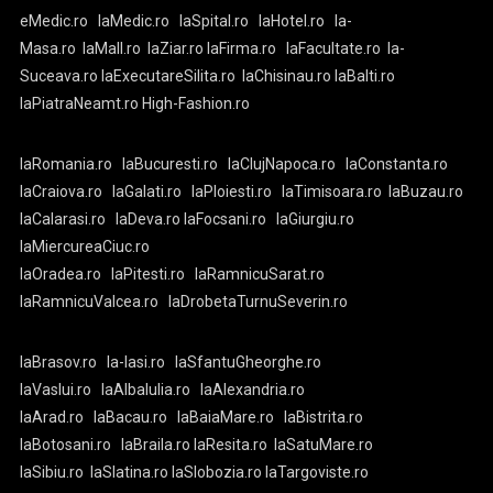
eMedic.ro
laMedic.ro
laSpital.ro
laHotel.ro
la-
Masa.ro
laMall.ro
laZiar.ro
laFirma.ro
laFacultate.ro
la-
Suceava.ro
laExecutareSilita.ro
laChisinau.ro
laBalti.ro
laPiatraNeamt.ro
High-Fashion.ro
laRomania.ro
laBucuresti.ro
laClujNapoca.ro
laConstanta.ro
laCraiova.ro
laGalati.ro
laPloiesti.ro
laTimisoara.ro
laBuzau.ro
laCalarasi.ro
laDeva.ro
laFocsani.ro
laGiurgiu.ro
laMiercureaCiuc.ro
laOradea.ro
laPitesti.ro
laRamnicuSarat.ro
laRamnicuValcea.ro
laDrobetaTurnuSeverin.ro
laBrasov.ro
la-Iasi.ro
laSfantuGheorghe.ro
laVaslui.ro
laAlbaIulia.ro
laAlexandria.ro
laArad.ro
laBacau.ro
laBaiaMare.ro
laBistrita.ro
laBotosani.ro
laBraila.ro
laResita.ro
laSatuMare.ro
laSibiu.ro
laSlatina.ro
laSlobozia.ro
laTargoviste.ro