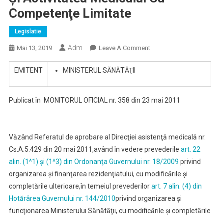
Competenţe Limitate
Legislatie
Adm
On
Mai 13, 2019
Leave A Comment
ORDIN
EMITENT
MINISTERUL SĂNĂTĂŢII
Nr.
527
Din
Publicat în
MONITORUL OFICIAL nr. 358 din 23 mai 2011
20
Mai
2011
Văzând Referatul de aprobare al Direcţiei asistenţă medicală nr.
Pentru
Cs.A.5.429 din 20 mai 2011,
având în vedere prevederile
Aprobarea
art. 22
Normelor
alin. (1^1) şi (1^3) din Ordonanţa Guvernului nr. 18/2009
privind
Metodologice
organizarea şi finanţarea rezidenţiatului, cu modificările şi
Privind
completările ulterioare,
în temeiul prevederilor
art. 7 alin. (4) din
Încadrarea
Hotărârea Guvernului nr. 144/2010
privind organizarea şi
Şi
funcţionarea Ministerului Sănătăţii, cu modificările şi completările
Activitatea