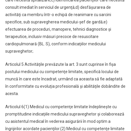
care necesită spitalizare;
c) identificarea pacienţilor care necesită
consult imediat în serviciul de urgenţă;
d) desfăşurarea de
activităţi ca membru într-o echipă de reanimare cu sarcini
specifice, sub supravegherea medicului-şef de gardă;
e)
efectuarea de proceduri, manopere, tehnici diagnostice şi
terapeutice, inclusiv măsuri precoce de resuscitare
cardiopulmonară (BL. S), conform indicaţiilor medicului
supraveghetor;
Articolul 5
Activităţile prevăzute la art. 3 sunt cuprinse în fişa
postului medicului cu competenţe limitate, specifică locului de
muncă în care este încadrat, urmând ca aceasta să fie adaptată
în conformitate cu evoluţia profesională şi abilităţile dobândite de
acesta.
Articolul 6
(1) Medicul cu competenţe limitate îndeplineşte cu
promptitudine indicaţiile medicului supraveghetor şi colaborează
cu asistentul medical în vederea asigurării în mod optim a
îngrijirilor acordate pacienţilor.
(2) Medicul cu competenţe limitate