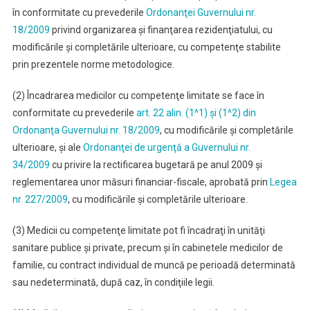
în conformitate cu prevederile
Ordonanţei Guvernului nr.
18/2009
privind organizarea şi finanţarea rezidenţiatului, cu
modificările şi completările ulterioare, cu competenţe stabilite
prin prezentele norme metodologice.
(2) Încadrarea medicilor cu competenţe limitate se face în
conformitate cu prevederile
art. 22 alin. (1^1) şi (1^2) din
Ordonanţa Guvernului nr. 18/2009
, cu modificările şi completările
ulterioare, şi ale
Ordonanţei de urgenţă a Guvernului nr.
34/2009
cu privire la rectificarea bugetară pe anul 2009 şi
reglementarea unor măsuri financiar-fiscale, aprobată prin
Legea
nr. 227/2009
, cu modificările şi completările ulterioare.
(3) Medicii cu competenţe limitate pot fi încadraţi în unităţi
sanitare publice şi private, precum şi în cabinetele medicilor de
familie, cu contract individual de muncă pe perioadă determinată
sau nedeterminată, după caz, în condiţiile legii.