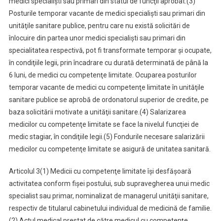
medici specialişti sau primari din statul de funcţii aprobat.
(3)
Posturile temporar vacante de medici specialişti sau primari din
unităţile sanitare publice, pentru care nu există solicitări de
înlocuire din partea unor medici specialişti sau primari din
specialitatea respectivă, pot fi transformate temporar şi ocupate,
în condiţiile legii, prin încadrare cu durată determinată de până la
6 luni, de medici cu competenţe limitate. Ocuparea posturilor
temporar vacante de medici cu competenţe limitate în unităţile
sanitare publice se aprobă de ordonatorul superior de credite, pe
baza solicitării motivate a unităţii sanitare.
(4) Salarizarea
medicilor cu competenţe limitate se face la nivelul funcţiei de
medic stagiar, în condiţiile legii.
(5) Fondurile necesare salarizării
medicilor cu competenţe limitate se asigură de unitatea sanitară.
Articolul 3
(1) Medicii cu competenţe limitate îşi desfăşoară
activitatea conform fişei postului, sub supravegherea unui medic
specialist sau primar, nominalizat de managerul unităţii sanitare,
respectiv de titularul cabinetului individual de medicină de familie.
(2) Actul medical prestat de către medicul cu competenţe