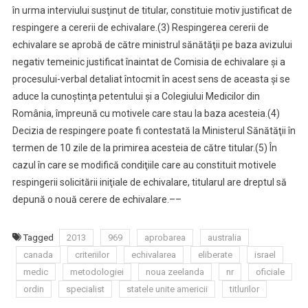
în urma interviului susţinut de titular, constituie motiv justificat de
respingere a cererii de echivalare.
(3) Respingerea cererii de
echivalare se aprobă de către ministrul sănătăţii pe baza avizului
negativ temeinic justificat înaintat de Comisia de echivalare şi a
procesului-verbal detaliat întocmit în acest sens de aceasta şi se
aduce la cunoştinţa petentului şi a Colegiului Medicilor din
România, împreună cu motivele care stau la baza acesteia.
(4)
Decizia de respingere poate fi contestată la Ministerul Sănătăţii în
termen de 10 zile de la primirea acesteia de către titular.
(5) În
cazul în care se modifică condiţiile care au constituit motivele
respingerii solicitării iniţiale de echivalare, titularul are dreptul să
depună o nouă cerere de echivalare.
––
Tagged
2013
969
aprobarea
australia
canada
criteriilor
echivalarea
eliberate
israel
medic
metodologiei
noua zeelanda
nr
oficiale
ordin
specialist
statele unite americii
titlurilor