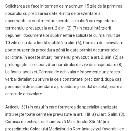
Solicitarea se face în termen de maximum 15 zile de la primirea
dosarului cu precizarea datei-limită de prezentare a
documentelor suplimentare cerute, calculată cu respectarea
termenului prevăzut la art. 2 alin. (2).
(7) În cazul întârzierii
depunerii documentelor suplimentare solicitate cu mai mult de
10 zile de la data limită stabilită la alin. (6), Comisia de echivalare
poate suspenda procedura până la data primirii documentelor
solicitate. În aceste situaţii termenul prevăzut la art. 2. alin. (2) se
prelungeşte corespunzător numărului de zile de suspendare.
(8)
La finalul analizei, Comisia de echivalare întocmeşte un proces-
verbal detaliat cu privire la cele constatate, precizând, după caz,
perioadele de suspendare a procedurii şi modul de soluţionare a
cererii de echivalare.
Articolul 6
(1) În cazul în care formarea de specialist analizată
întruneşte toate cerinţele prevăzute la art. 1 lit. a) şi art. 5 alin. (3),
Comisia de echivalare înaintează Ministerului Sănătăţii şi
preşedintelui Colegiului Medicilor din România avizul favorabil de