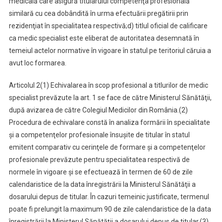
medicală care asigură titularului competenţa profesională
similară cu cea dobândită în urma efectuării pregătirii prin
rezidenţiat în specialitatea respectivă;
d) titlul oficial de calificare
ca medic specialist este eliberat de autoritatea desemnată în
temeiul actelor normative în vigoare în statul pe teritoriul căruia a
avut loc formarea.
Articolul 2
(1) Echivalarea în scop profesional a titlurilor de medic
specialist prevăzute la art. 1 se face de către Ministerul Sănătăţii,
după avizarea de către Colegiul Medicilor din România.
(2)
Procedura de echivalare constă în analiza formării în specialitate
şi a competenţelor profesionale însuşite de titular în statul
emitent comparativ cu cerinţele de formare şi a competenţelor
profesionale prevăzute pentru specialitatea respectivă de
normele în vigoare şi se efectuează în termen de 60 de zile
calendaristice de la data înregistrării la Ministerul Sănătăţii a
dosarului depus de titular. În cazuri temeinic justificate, termenul
poate fi prelungit la maximum 90 de zile calendaristice de la data
înregistrării la Ministerul Sănătăţii a dosarului depus de titular.
(3)