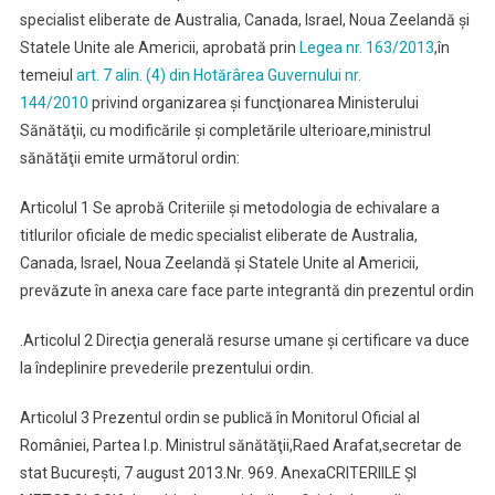
De
specialist eliberate de Australia, Canada, Israel, Noua Zeelandă şi
Echivalare
Statele Unite ale Americii, aprobată prin
Legea nr. 163/2013
,
în
A
temeiul
art. 7 alin. (4) din Hotărârea Guvernului nr.
Titlurilor
144/2010
privind organizarea şi funcţionarea Ministerului
Oficiale
Sănătăţii, cu modificările şi completările ulterioare,
ministrul
De
sănătăţii emite următorul ordin:
Medic
Specialist
Articolul 1
Se aprobă Criteriile şi metodologia de echivalare a
Eliberate
titlurilor oficiale de medic specialist eliberate de Australia,
De
Canada, Israel, Noua Zeelandă şi Statele Unite al Americii,
Australia,
prevăzute în anexa care face parte integrantă din prezentul ordin
Canada,
Israel,
.
Articolul 2
Direcţia generală resurse umane şi certificare va duce
Noua
Zeelandă
la îndeplinire prevederile prezentului ordin.
Şi
Articolul 3
Prezentul ordin se publică în Monitorul Oficial al
Statele
Unite
României, Partea I.
p. Ministrul sănătăţii,
Raed Arafat,
secretar de
Ale
stat
Bucureşti, 7 august 2013.
Nr. 969.
Anexa
CRITERIILE ŞI
Americii