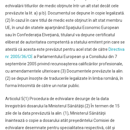
echivalării titlurilor de medic obţinute într-un alt stat decât cele
prevăzute la lit. a) şi b). Documentul se depune în copie legalizată.
(2) În cazul în care titlul de medic este obţinut în alt stat membru
UE, în unul din statele aparţinând Spaţiului Economic European
sau în Confederaţia Elveţiană, titularul va depune certificatul
eliberat de autoritatea competentă a statului emitent prin care se
atestă că acesta este prevăzut pentru acel stat de către
Directiva
nr. 2005/36/CE
a Parlamentului European şi a Consiliului din 7
septembrie 2005 privind recunoaşterea calificărilor profesionale,
cu amendamentele ulterioare.
(3) Documentele prevăzute la alin.
(2) se depun însoţite de traducerile legalizate în limba română, în
forma întocmită de către un notar public.
Articolul 5
(1) Procedura de echivalare decurge de la data
înregistrării dosarului la Ministerul Sănătăţii.
(2) În termen de 15
zile de la data prevăzută la alin. (1), Ministerul Sănătăţii
înaintează o copie a dosarului atât preşedintelui Comisiei de
echivalare desemnate pentru specialitatea respectivă, cât şi