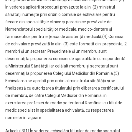
În vederea aplicării procedurii prevăzute la alin. (2) ministrul
sănătăţii numeşte prin ordin o comisie de echivalare pentru
fiecare din specialităţile clinice şi paraclinice prevăzute de
Nomenclatorul specialităţilor medicale, medico-dentare şi
farmaceutice pentru reţeaua de asistenţă medicală;
(4) Comisia
de echivalare prevăzută la alin. (3) este formată din: preşedinte, 2
membri şi un secretar. Preşedintele şi un membru sunt
desemnaţi la propunerea comisiei de specialitate corespondentă
a Ministerului Sănătăţii, iar celălalt membru şi secretarul sunt
desemnaţi la propunerea Colegiului Medicilor din România.
(5)
Echivalarea se aprobă prin ordin al ministrului sănătăţii şi se
finalizează cu autorizarea titularului prin eliberarea certificatului
de membru, de către Colegiul Medicilor din România, în
exercitarea profesiei de medic pe teritoriul României cu titlul de
medic specialist în specialitatea echivalată, cu respectarea
normelor în vigoare.
Articolul 3
(1) În vederea echivalării titlurilor de medic specialist