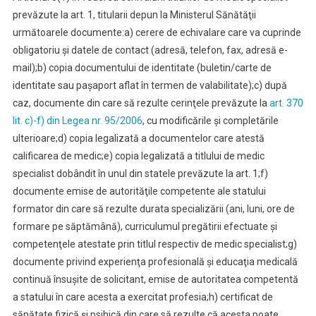
prevăzute la art. 1, titularii depun la Ministerul Sănătăţii
următoarele documente:
a) cerere de echivalare care va cuprinde
obligatoriu şi datele de contact (adresă, telefon, fax, adresă e-
mail);
b) copia documentului de identitate (buletin/carte de
identitate sau paşaport aflat în termen de valabilitate);
c) după
caz, documente din care să rezulte cerinţele prevăzute la
art. 370
lit. c)-f) din Legea nr. 95/2006
, cu modificările şi completările
ulterioare;
d) copia legalizată a documentelor care atestă
calificarea de medic;
e) copia legalizată a titlului de medic
specialist dobândit în unul din statele prevăzute la art. 1;
f)
documente emise de autorităţile competente ale statului
formator din care să rezulte durata specializării (ani, luni, ore de
formare pe săptămână), curriculumul pregătirii efectuate şi
competenţele atestate prin titlul respectiv de medic specialist;
g)
documente privind experienţa profesională şi educaţia medicală
continuă însuşite de solicitant, emise de autoritatea competentă
a statului în care acesta a exercitat profesia;
h) certificat de
sănătate fizică şi psihică din care să rezulte că acesta poate