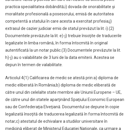
practica specialitatea dobândită;
i) dovada de onorabilitate şi
moralitate profesională a posesorului, emisă de autoritatea
competentă a statului în care acesta a exercitat profesia;
j)
extrasul de cazier judiciar emis de statul prevăzut la lit. i).
(2)
Documentele prevăzute la lit. e)-j) trebuie însoţite de traducerile
legalizate în limba română, în forma întocmită în original
autentificată la un notar public.
(3) Documentele prevăzute la lit.
h)-j) au o valabilitate de 3 luni de la data emiterii. Acestea se
depun în termen de valabilitate.
Articolul 4
(1) Calificarea de medic se atestă prin:
a) diploma de
medic eliberată în România;
b) diploma de medic eliberată de
către unul din celelalte state membre ale Uniunii Europene – UE,
de către unul din statele aparţinând Spaţiului Economic European
sau de Confederaţia Elveţiană. Documentul se depune în copie
legalizată însoţită de traducerea legalizată în forma întocmită de
notar;
c) atestatul de echivalare a studiilor universitare în
medicină eliberat de Ministerul Educaţiei Naţionale, ca urmare a