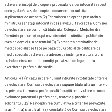
echivalare, însoţit de o copie a procesului-verbal întocmit în acest
sens şi, după caz, de o copie a documentelor solicitate
suplimentar de aceasta.
(2) Echivalarea se aprobă prin ordin al
ministrului sănătăţii întocmit în baza avizului favorabil al Comisiei
de echivalare, se comunică titularului, Colegiului Medicilor din
România, precum şi, după caz, direcţiei de sănătate publică din
raza de domiciliu a petentului.
(3) Exercitarea activităţilor de
medic specialist se face pe baza titlului oficial de calificare de
medic specialist echivalat, a adresei de înştiinţare a titularului şi
cu îndeplinirea celorlalte condiţii prevăzute de lege pentru
exercitarea profesiei de medic.
Articolul 7
(1) În cazul în care nu sunt întrunite în totalitate criteriile
de echivalare, Comisia de echivalare supune titularul la un interviu
cu privire la formarea profesională însuşită. Interviul are ca scop
evaluarea parcursului profesional, teoretic şi practic al
solicitantului.
(2) Neîndeplinirea cumulativă a criteriilor prevăzute
la art. 1 lit. a) şi art. 5 alin (3), constatată de Comisia de echivalare