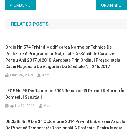
Navigare
ORDONANŢĂ DE URGENŢĂ nr. 80 din 4 decembrie 2012 privind echivalarea titlurilor de medic specialist eliberate de Australia, Canada, Israel, Noua Zeelandă şi Statele Unite ale Americii
ORDIN nr. 1.411 din 12 decembrie 2016 privind modificarea şi completarea Ordinului ministrului sănătăţii publice nr. 482/2007 privind aprobarea Normelor metodologice de aplicare a titlului XV „Răspunderea civilă a personalului medical şi a furnizorului de produse şi servicii medicale, sanitare şi farmaceutice” din Legea nr. 95/2006 privind reforma în domeniul sănătăţii
în
RELATED POSTS
articole
Ordin Nr. 574 Privind Modificarea Normelor Tehnice De
Realizare A Programelor Naţionale De Sănătate Curative
Pentru Anii 2017 Şi 2018, Aprobate Prin Ordinul Preşedintelui
Casei Naţionale De Asigurări De Sănătate Nr. 245/2017
iunie 26, 2019
Adm
LEGE Nr. 95 Din 14 Aprilie 2006 Republicată Privind Reforma În
Domeniul Sănătății
aprilie 30, 2019
Adm
DECIZIE Nr. 9 Din 31 Octombrie 2014 Privind Eliberarea Avizului
De Practică Temporară/ocazională A Profesiei Pentru Medicii