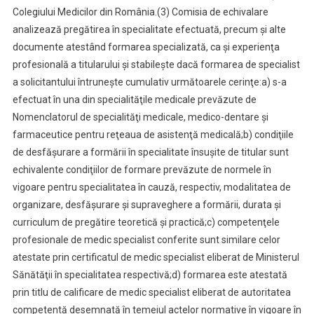
Colegiului Medicilor din România.
(3) Comisia de echivalare
analizează pregătirea în specialitate efectuată, precum şi alte
documente atestând formarea specializată, ca şi experienţa
profesională a titularului şi stabileşte dacă formarea de specialist
a solicitantului întruneşte cumulativ următoarele cerinţe:
a) s-a
efectuat în una din specialităţile medicale prevăzute de
Nomenclatorul de specialităţi medicale, medico-dentare şi
farmaceutice pentru reţeaua de asistenţă medicală;
b) condiţiile
de desfăşurare a formării în specialitate însuşite de titular sunt
echivalente condiţiilor de formare prevăzute de normele în
vigoare pentru specialitatea în cauză, respectiv, modalitatea de
organizare, desfăşurare şi supraveghere a formării, durata şi
curriculum de pregătire teoretică şi practică;
c) competenţele
profesionale de medic specialist conferite sunt similare celor
atestate prin certificatul de medic specialist eliberat de Ministerul
Sănătăţii în specialitatea respectivă;
d) formarea este atestată
prin titlu de calificare de medic specialist eliberat de autoritatea
competentă desemnată în temeiul actelor normative în vigoare în