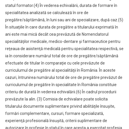
statul formator.
(4) În vederea echivalării, durata de formare în
specialitatea analizată se calculează în ore de
pregătire/săptămână, în luni sau ani de specializare, după caz.
(5)
În situaţiile în care durata de pregătire a titularului exprimată în
ani este mai mică decât cea prevăzută de Nomenclatorul
specialităţilor medicale, medico-dentare şi farmaceutice pentru
reţeaua de asistenţă medicală pentru specialitatea respectivă, se
ia în considerare numărul total de ore de pregătire/săptămână
efectuate de titular în comparaţie cu cele prevăzute de
curriculumul de pregătire al specialităţii în România. În aceste
cazuri, întrunirea numărului total de ore de pregătire prevăzut de
curriculumul de pregătire în specialitate în România constituie
criteriu de durată în vederea echivalării.
(6) În cadrul procedurii
prevăzute la alin. (3) Comisia de echivalare poate solicita
titularului documente suplimentare privind abilităţile însuşite,
formări complementare, cursuri, formare specializată,
experienţă profesională însuşită, criterii suplimentare de
autorizare în profesie în statul în care acesta a exercitat profesia.