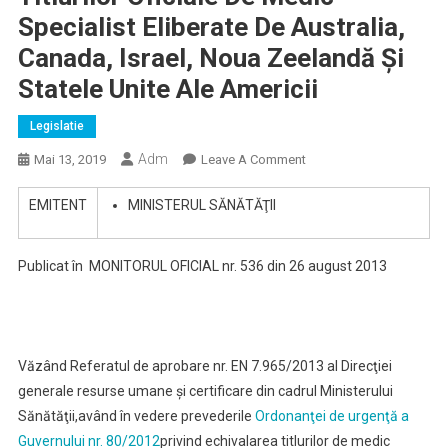
Specialist Eliberate De Australia,
Canada, Israel, Noua Zeelandă Şi
Statele Unite Ale Americii
Legislatie
Adm
On
Mai 13, 2019
Leave A Comment
ORDIN
EMITENT
MINISTERUL SĂNĂTĂŢII
Nr.
969
Din
Publicat în
MONITORUL OFICIAL nr. 536 din 26 august 2013
7
August
2013
Pentru
Văzând Referatul de aprobare nr. EN 7.965/2013 al Direcţiei
Aprobarea
Criteriilor
generale resurse umane şi certificare din cadrul Ministerului
Şi
Sănătăţii,
având în vedere prevederile
Ordonanţei de urgenţă a
Metodologiei
Guvernului nr. 80/2012
privind echivalarea titlurilor de medic