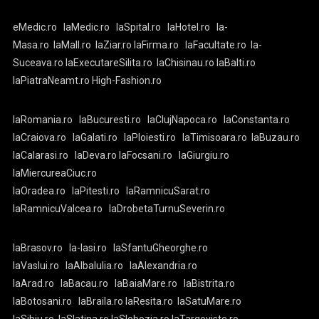
eMedic.ro
laMedic.ro
laSpital.ro
laHotel.ro
la-
Masa.ro
laMall.ro
laZiar.ro
laFirma.ro
laFacultate.ro
la-
Suceava.ro
laExecutareSilita.ro
laChisinau.ro
laBalti.ro
laPiatraNeamt.ro
High-Fashion.ro
laRomania.ro
laBucuresti.ro
laClujNapoca.ro
laConstanta.ro
laCraiova.ro
laGalati.ro
laPloiesti.ro
laTimisoara.ro
laBuzau.ro
laCalarasi.ro
laDeva.ro
laFocsani.ro
laGiurgiu.ro
laMiercureaCiuc.ro
laOradea.ro
laPitesti.ro
laRamnicuSarat.ro
laRamnicuValcea.ro
laDrobetaTurnuSeverin.ro
laBrasov.ro
la-Iasi.ro
laSfantuGheorghe.ro
laVaslui.ro
laAlbaIulia.ro
laAlexandria.ro
laArad.ro
laBacau.ro
laBaiaMare.ro
laBistrita.ro
laBotosani.ro
laBraila.ro
laResita.ro
laSatuMare.ro