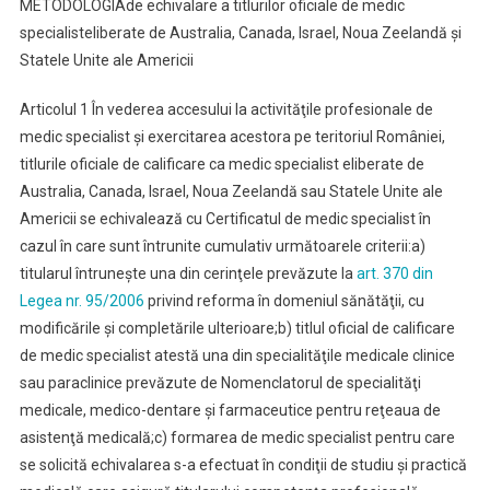
METODOLOGIA
de echivalare a titlurilor oficiale de medic
specialist
eliberate de Australia, Canada, Israel, Noua Zeelandă şi
Statele Unite ale Americii
Articolul 1
În vederea accesului la activităţile profesionale de
medic specialist şi exercitarea acestora pe teritoriul României,
titlurile oficiale de calificare ca medic specialist eliberate de
Australia, Canada, Israel, Noua Zeelandă sau Statele Unite ale
Americii se echivalează cu Certificatul de medic specialist în
cazul în care sunt întrunite cumulativ următoarele criterii:
a)
titularul întruneşte una din cerinţele prevăzute la
art. 370 din
Legea nr. 95/2006
privind reforma în domeniul sănătăţii, cu
modificările şi completările ulterioare;
b) titlul oficial de calificare
de medic specialist atestă una din specialităţile medicale clinice
sau paraclinice prevăzute de Nomenclatorul de specialităţi
medicale, medico-dentare şi farmaceutice pentru reţeaua de
asistenţă medicală;
c) formarea de medic specialist pentru care
se solicită echivalarea s-a efectuat în condiţii de studiu şi practică