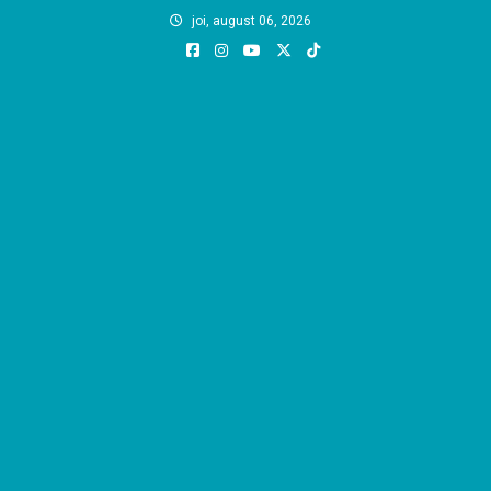
Skip
joi, august 06, 2026
to
content