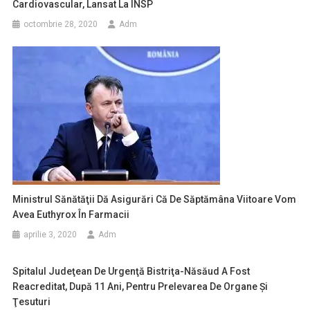
Cardiovascular, Lansat La INSP
octombrie 28, 2020
Adm
Ministrul Sănătăţii Dă Asigurări Că De Săptămâna Viitoare Vom
Avea Euthyrox În Farmacii
aprilie 3, 2020
Adm
Spitalul Judeţean De Urgenţă Bistriţa-Năsăud A Fost
Reacreditat, După 11 Ani, Pentru Prelevarea De Organe Şi
Ţesuturi