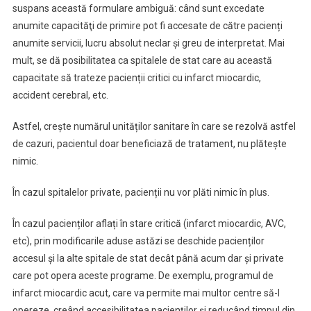
suspans această formulare ambiguă: când sunt excedate
anumite capacităţi de primire pot fi accesate de către pacienți
anumite servicii, lucru absolut neclar şi greu de interpretat. Mai
mult, se dă posibilitatea ca spitalele de stat care au această
capacitate să trateze pacienții critici cu infarct miocardic,
accident cerebral, etc.
Astfel, crește numărul unităților sanitare în care se rezolvă astfel
de cazuri, pacientul doar beneficiază de tratament, nu plătește
nimic.
În cazul spitalelor private, pacienții nu vor plăti nimic în plus.
În cazul pacienților aflați în stare critică (infarct miocardic, AVC,
etc), prin modificarile aduse astăzi se deschide pacienților
accesul și la alte spitale de stat decât până acum dar și private
care pot opera aceste programe. De exemplu, programul de
infarct miocardic acut, care va permite mai multor centre să-l
opereze, creând accesibilitatea pacienților și reducând timpul din