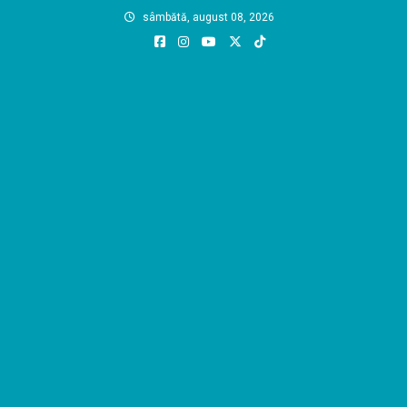
Skip
sâmbătă, august 08, 2026
to
content