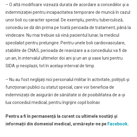
– O altă modificare vizează durata de acordare a concediilor și a
indemnizației pentru incapacitatea temporare de muncă în cazul
unor boli cu caracter special. De exemplu, pentru tuberculoză,
concediu se dă din prima pe toată perioada de tratament, până la
vindecare. Nu mai trebuie să vină pacientul lunar, la medicul
specilalist pentru prelungire. Pentru unele boli cardiovasculare,
stabilite de CNAS, perioada de reavizare a a concediului va fi de
un an, în intervalul ultimelor doi ani și un an și sase luni pentru
SIDA și neoplazii, tot în același interval de timp.
– Nu au fost neglijați nici personalul militar în activitate, polițiști și
funcționari publici cu statut special, care vor beneficia de
indemnizații de asigurări de sănătate si de posibilitatea de a-și
lua concediul medical, pentru îngrijire copil bolnav.
Pentru a fi în permanență la curent cu ultimele noutăți și
informații din domeniul medical, urmărește-ne pe
Facebook
.