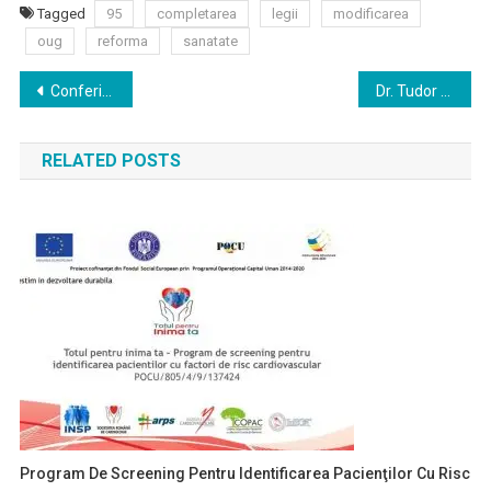
Tagged
95
completarea
legii
modificarea
oug
reforma
sanatate
Navigare
Conferinta medicala „MANAGEMENTUL DIABETULUI ZAHARAT – CENTRAT PE PACIENT”
Dr. Tudor Toma despre Chest Ultrasound Masterclass: Sperăm ca aceste activități să ajute la promovarea unei medicini bazate pe protocol, pe dovezi, pe soluții clinice rapide
în
RELATED POSTS
articole
Program De Screening Pentru Identificarea Pacienţilor Cu Risc