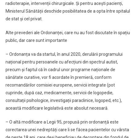
radioterapie, intervenții chirurgicale. Și pentru acești pacienți,
Ministerul Sănătății deschide posibilitatea de a opta între spitalul
de stat și cel privat.
Alte prevederi ale Ordonanței, care nu au fost discutate în spațiu
public, dar care sunt importante
– Ordonanța va da startul, în anul 2020, derulării programului
național pentru persoanele cu afecțiuni din spectrul autist,
precum și faptul că în cadrul unor programe naționale de
sănătate curative, vor fi acordate în premieră, conform
recomandărilor comisiei europene, servicii integrate (pot
cuprinde, după caz, medicamente, servicii de logopedie,
consultații psihologice, investigații paraclinice, logoped, etc.),
această modificare legislativă este absolut necesară.
– O altă modificare a Legii 95, propusă prin ordonanță este
corectarea unei nedreptăți care li se făcea pacientelor cu vârsta
de peste 18 ani, care deși beneficiau de decontare din fondul de