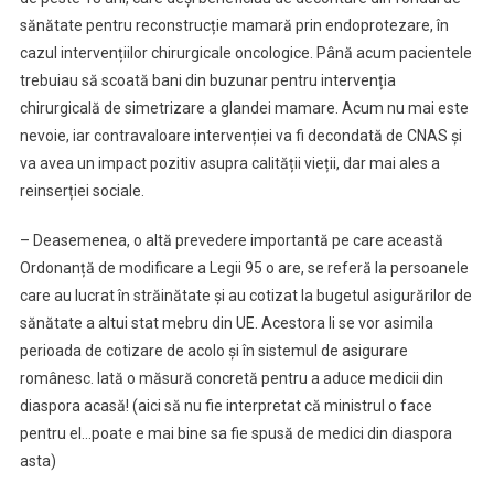
sănătate pentru reconstrucție mamară prin endoprotezare, în
cazul intervențiilor chirurgicale oncologice. Până acum pacientele
trebuiau să scoată bani din buzunar pentru intervenția
chirurgicală de simetrizare a glandei mamare. Acum nu mai este
nevoie, iar contravaloare intervenției va fi decondată de CNAS și
va avea un impact pozitiv asupra calității vieții, dar mai ales a
reinserției sociale.
– Deasemenea, o altă prevedere importantă pe care această
Ordonanță de modificare a Legii 95 o are, se referă la persoanele
care au lucrat în străinătate și au cotizat la bugetul asigurărilor de
sănătate a altui stat mebru din UE. Acestora li se vor asimila
perioada de cotizare de acolo și în sistemul de asigurare
românesc. Iată o măsură concretă pentru a aduce medicii din
diaspora acasă! (aici să nu fie interpretat că ministrul o face
pentru el…poate e mai bine sa fie spusă de medici din diaspora
asta)