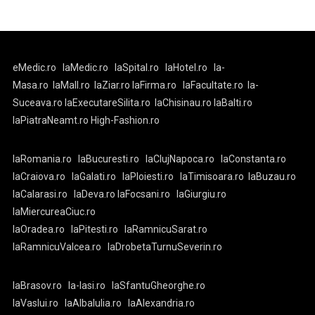
eMedic.ro
laMedic.ro
laSpital.ro
laHotel.ro
la-
Masa.ro
laMall.ro
laZiar.ro
laFirma.ro
laFacultate.ro
la-
Suceava.ro
laExecutareSilita.ro
laChisinau.ro
laBalti.ro
laPiatraNeamt.ro
High-Fashion.ro
laRomania.ro
laBucuresti.ro
laClujNapoca.ro
laConstanta.ro
laCraiova.ro
laGalati.ro
laPloiesti.ro
laTimisoara.ro
laBuzau.ro
laCalarasi.ro
laDeva.ro
laFocsani.ro
laGiurgiu.ro
laMiercureaCiuc.ro
laOradea.ro
laPitesti.ro
laRamnicuSarat.ro
laRamnicuValcea.ro
laDrobetaTurnuSeverin.ro
laBrasov.ro
la-Iasi.ro
laSfantuGheorghe.ro
laVaslui.ro
laAlbaIulia.ro
laAlexandria.ro