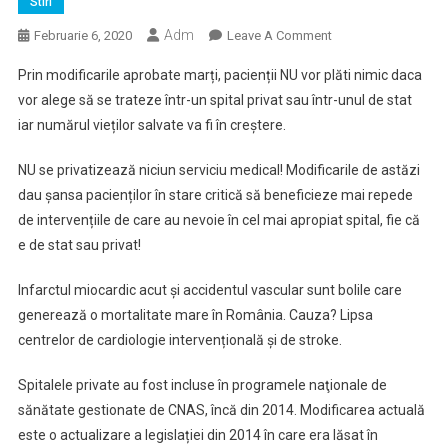
Stiri
Adm
On
Februarie 6, 2020
Leave A Comment
OUG
Prin modificarile aprobate marți, pacienții NU vor plăti nimic daca
Pentru
vor alege să se trateze într-un spital privat sau într-unul de stat
Modificarea
iar numărul vieților salvate va fi în creștere.
Și
Completarea
NU se privatizează niciun serviciu medical! Modificarile de astăzi
Legii
dau șansa pacienților în stare critică să beneficieze mai repede
95
Privind
de intervențiile de care au nevoie în cel mai apropiat spital, fie că
Reforma
e de stat sau privat!
În
Sănătate
Infarctul miocardic acut și accidentul vascular sunt bolile care
generează o mortalitate mare în România. Cauza? Lipsa
centrelor de cardiologie intervențională și de stroke.
Spitalele private au fost incluse în programele naţionale de
sănătate gestionate de CNAS, încă din 2014. Modificarea actuală
este o actualizare a legislației din 2014 în care era lăsat în