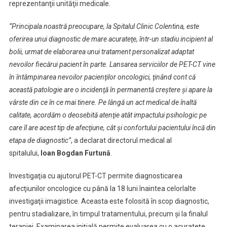
reprezentanţii unităţii medicale.
“Principala noastră preocupare, la Spitalul Clinic Colentina, este
oferirea unui diagnostic de mare acurateţe, într-un stadiu incipient al
bolii, urmat de elaborarea unui tratament personalizat adaptat
nevoilor fiecărui pacient în parte. Lansarea serviciilor de PET-CT vine
în întâmpinarea nevoilor pacienţilor oncologici, ţinând cont că
această patologie are o incidenţă în permanentă creştere şi apare la
vârste din ce în ce mai tinere. Pe lângă un act medical de înaltă
calitate, acordăm o deosebită atenţie atât impactului psihologic pe
care îl are acest tip de afecţiune, cât şi confortului pacientului încă din
etapa de diagnostic”
, a declarat directorul medical al
spitalului,
Ioan Bogdan Furtună
.
Investigaţia cu ajutorul PET-CT permite diagnosticarea
afecţiunilor oncologice cu până la 18 luni înaintea celorlalte
investigaţii imagistice. Aceasta este folosită în scop diagnostic,
pentru stadializare, în timpul tratamentului, precum şi la finalul
terapiei. Examinarea iniţială permite evaluarea cu o acurateţe