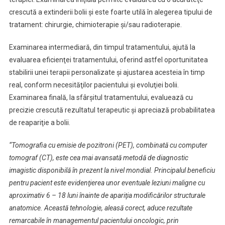
crescută a extinderii bolii şi este foarte utilă în alegerea tipului de
tratament: chirurgie, chimioterapie şi/sau radioterapie.
Examinarea intermediară, din timpul tratamentului, ajută la
evaluarea eficienţei tratamentului, oferind astfel oportunitatea
stabilirii unei terapii personalizate şi ajustarea acesteia în timp
real, conform necesităţilor pacientului şi evoluţiei bolii.
Examinarea finală, la sfârşitul tratamentului, evaluează cu
precizie crescută rezultatul terapeutic şi apreciază probabilitatea
de reapariţie a bolii.
“Tomografia cu emisie de pozitroni (PET), combinată cu computer
tomograf (CT), este cea mai avansată metodă de diagnostic
imagistic disponibilă în prezent la nivel mondial. Principalul beneficiu
pentru pacient este evidenţierea unor eventuale leziuni maligne cu
aproximativ 6 – 18 luni înainte de apariţia modificărilor structurale
anatomice. Această tehnologie, aleasă corect, aduce rezultate
remarcabile în managementul pacientului oncologic, prin