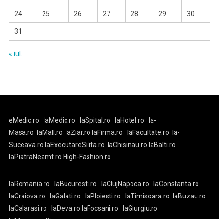
24
25
26
27
28
29
30
31
« iul.
eMedic.ro
laMedic.ro
laSpital.ro
laHotel.ro
la-
Masa.ro
laMall.ro
laZiar.ro
laFirma.ro
laFacultate.ro
la-
Suceava.ro
laExecutareSilita.ro
laChisinau.ro
laBalti.ro
laPiatraNeamt.ro
High-Fashion.ro
laRomania.ro
laBucuresti.ro
laClujNapoca.ro
laConstanta.ro
laCraiova.ro
laGalati.ro
laPloiesti.ro
laTimisoara.ro
laBuzau.ro
laCalarasi.ro
laDeva.ro
laFocsani.ro
laGiurgiu.ro