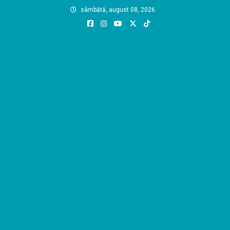
Skip
sâmbătă, august 08, 2026
to
content