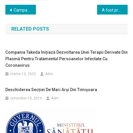
Navigare
Campanie de strângere de fonduri pentru tratamentul unui număr de 200 de copii cu autism
A fost promulgată legea ce permite ca rezidenţiatul să se desfăşoare pe 8 decembrie
în
RELATED POSTS
articole
Compania Takeda Inițiază Dezvoltarea Unei Terapii Derivate Din
Plasmă Pentru Tratamentul Persoanelor Infectate Cu
Coronavirus
martie 10, 2020
Adm
Deschiderea Secției De Mari Arși Din Timișoara
octombrie 10, 2019
Adm