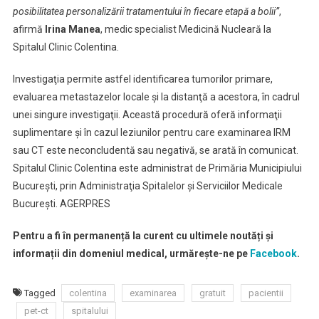
posibilitatea personalizării tratamentului în fiecare etapă a bolii”
,
afirmă
Irina Manea
, medic specialist Medicină Nucleară la
Spitalul Clinic Colentina.
Investigaţia permite astfel identificarea tumorilor primare,
evaluarea metastazelor locale şi la distanţă a acestora, în cadrul
unei singure investigaţii. Această procedură oferă informaţii
suplimentare şi în cazul leziunilor pentru care examinarea IRM
sau CT este neconcludentă sau negativă, se arată în comunicat.
Spitalul Clinic Colentina este administrat de Primăria Municipiului
Bucureşti, prin Administraţia Spitalelor şi Serviciilor Medicale
Bucureşti. AGERPRES
Pentru a fi în permanență la curent cu ultimele noutăți și
informații din domeniul medical, urmărește-ne pe
Facebook
.
Tagged
colentina
examinarea
gratuit
pacientii
pet-ct
spitalului