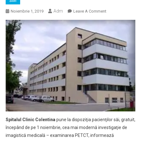
Stiri
Adm
On
Noiembrie 1, 2019
Leave A Comment
Pacienţii
Spitalului
Colentina
Beneficiază
Gratuit
De
Examinarea
PET-
CT
Spitalul Clinic Colentina
pune la dispoziţia pacienţilor săi, gratuit,
începând de pe 1 noiembrie, cea mai modernă investigaţie de
imagistică medicală – examinarea PETCT, informează