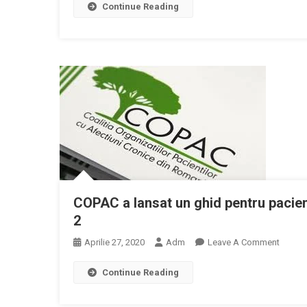
În
Anticorpi
Continue Reading
Sănătății
Vederea
IgG
Explică
Reluării
Specifici
De
Internăril
Pentru
Ce
Și
COVID-
Cadrele
A
19”
Medicale
Intervenți
Care
Chirugic
Tratează
Programa
Pacienții
Precum
COVID-
Și
19
A
Nu
Activități
Au
COPAC a lansat un ghid pentru pacien
În
Primit
2
Ambulato
Încă
Pentru
On
Aprilie 27, 2020
Adm
Leave A Comment
Bonusul
Pacienții
COPAC
Promis
Non-
Continue Reading
A
De
COVID
Lansat
Guvern
Un