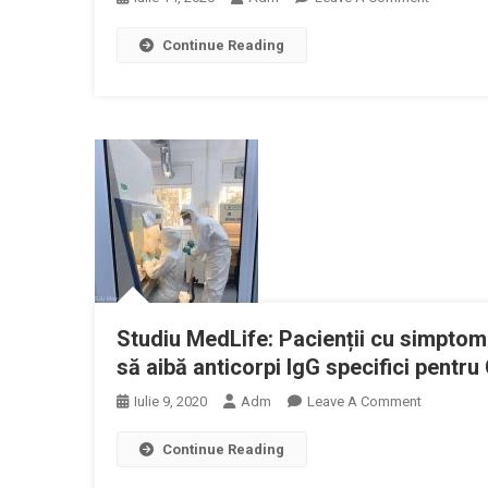
Perioada
SNMF:
Pandemie
Continue Reading
Modele
COVID-
De
19
Consultaț
La
Distanță
Dupa
Model
Francez
Pentru
Pacienții
Infectați
Cu
Studiu MedLife: Pacienții cu simptom
SARS-
să aibă anticorpi IgG specifici pentr
CoV-
2
On
Iulie 9, 2020
Adm
Leave A Comment
Studiu
Continue Reading
MedLife:
Pacienții