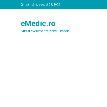
Skip
sâmbătă, august 08, 2026
to
content
eMedic.ro
Stiri si evenimente pentru medici