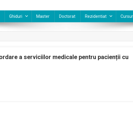
Ghiduri
Master
Doctorat
Rezidentiat
Cursur
rdare a serviciilor medicale pentru pacienții cu
i
glementări
vind
dul
ordare
viciilor