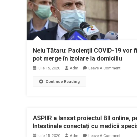
Me
Pe
Pac
Cu
CO
19
Nelu Tătaru: Pacienţii COVID-19 vor fi
pot merge în izolare la domiciliu
On
Iulie 15, 2020
Adm
Leave A Comment
Nelu
Continue Reading
Tătaru:
Pacienţii
COVID-
19
Vor
ASPIIR a lansat proiectul BII online, pe
Fi
Evaluaţi
Intestinale conectați cu medicii spec
În
On
Iulie 15, 2020
Adm
Leave A Comment