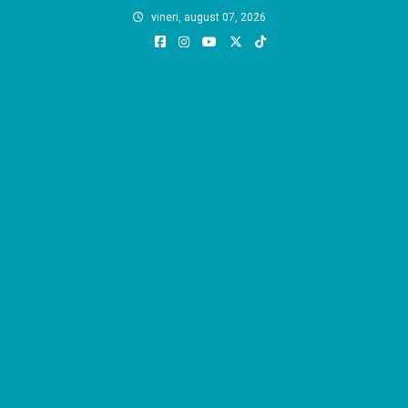
Skip
vineri, august 07, 2026
to
content