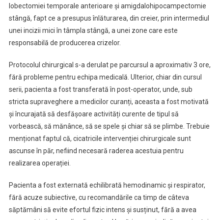
lobectomiei temporale anterioare și amigdalohipocampectomie
stângă, fapt ce a presupus înlăturarea, din creier, prin intermediul
unei incizii mici în tâmpla stângă, a unei zone care este
responsabilă de producerea crizelor.
Protocolul chirurgical s-a derulat pe parcursul a aproximativ 3 ore,
fără probleme pentru echipa medicală. Ulterior, chiar din cursul
serii, pacienta a fost transferată în post-operator, unde, sub
stricta supraveghere a medicilor curanți, aceasta a fost motivată
și încurajată să desfășoare activități curente de tipul să
vorbească, să mănânce, să se spele și chiar să se plimbe. Trebuie
menționat faptul că, cicatricile intervenției chirurgicale sunt
ascunse în păr, nefiind necesară raderea acestuia pentru
realizarea operației.
Pacienta a fost externată echilibrată hemodinamic și respirator,
fără acuze subiective, cu recomandările ca timp de câteva
săptămâni să evite efortul fizic intens și susținut, fără a avea