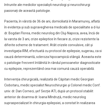
întrunite ale medicilor specialiști neurologi și neurochirurgi
pasionați de această patologie.
Pacienta, în vârstă de 36 de ani, domiciliată în Maramureș, aflată
în evidența și sub supravegherea medicală de specialitate a d-lui
dr. Bogdan Florea, medic neurolog din Cluj-Napoca, avea, încă de
la varsta de 3 ani, crize epileptice în fiecare zi, crize rezistente la
diferite scheme de tratament. Atât crizele convulsive, cât și
investigația IRM, efectuată cu protocol de epilepsie, sugerau, ca si
cauză determinantă, scleroza hipocampică stângă. Aceasta este
o patologie frecvent întâlnită în rândul persoanelor diagnosticate
cu epilepsie, reprezentând cea mai comună cauză operabilă.
Intervenția chirurgicală, realizată de Căpitan medic Georgian
Ciobotaru, medic specialist Neurochirurgie și Colonel medic Conf.
univ. dr. Dan Corneci, șef Secție ATI, după un protocol stabilit
anterior de doamna dr. Ioana Mîndruță, medic neurolog
supraspecializat în chirurgia epilepsiei, a constat în realizarea