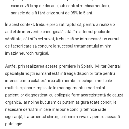
nicio criză timp de doi ani (sub control medicamentos),
șansele de a fi fără crize sunt de 95% la 5 ani.
În acest context, trebuie precizat faptul că, pentru a realiza o
astfel de intervenție chirurgicală, atât în sistemul public de
sănătate, cât și în cel privat, trebuie să se întrunească un cumul
de factori care să concure la succesul tratamentului minim
invaziv neurochirurgical.
Astfel, prin realizarea acestei premiere în Spitalul Militar Central,
specialiștii noștri își manifestă întreaga disponibilitate pentru
intensificarea colaborării cu alți membri ai echipei medicale
multidisciplinare implicate în managementul medical al
pacienților diagnosticați cu epilepsie farmacorezistentă de cauză
organică, iar noi ne bucurăm că putem asigura toate condițiile
necesare derulării, în cele mai bune condiții tehnice și de
siguranță, tratamentul chirurgical minim invaziv pentru această
patologie.