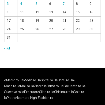
3
4
5
6
7
8
9
10
11
12
13
14
15
16
17
18
19
20
21
22
23
24
25
26
27
28
29
30
31
« iul.
eMedic.ro
laMedic.ro
laSpital.ro
laHotel.ro
la-
Masa.ro
laMall.ro
laZiar.ro
laFirma.ro
laFacultate.ro
la-
Suceava.ro
laExecutareSilita.ro
laChisinau.ro
laBalti.ro
laPiatraNeamt.ro
High-Fashion.ro