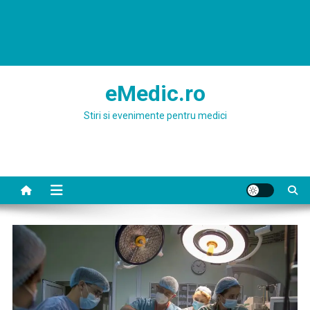
eMedic.ro
Stiri si evenimente pentru medici