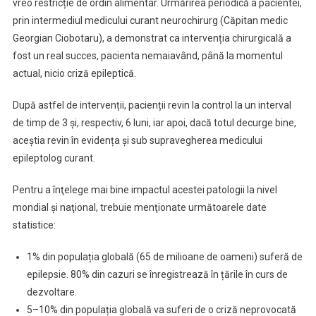
vreo restricție de ordin alimentar. Urmărirea periodică a pacientei,
prin intermediul medicului curant neurochirurg (Căpitan medic
Georgian Ciobotaru), a demonstrat ca intervenția chirurgicală a
fost un real succes, pacienta nemaiavând, până la momentul
actual, nicio criză epileptică.
După astfel de intervenții, pacienții revin la control la un interval
de timp de 3 și, respectiv, 6 luni, iar apoi, dacă totul decurge bine,
aceștia revin în evidența și sub supravegherea medicului
epileptolog curant.
Pentru a înţelege mai bine impactul acestei patologii la nivel
mondial şi naţional, trebuie menţionate următoarele date
statistice:
1% din populația globală (65 de milioane de oameni) suferă de
epilepsie. 80% din cazuri se înregistrează în țările în curs de
dezvoltare.
5–10% din populația globală va suferi de o criză neprovocată