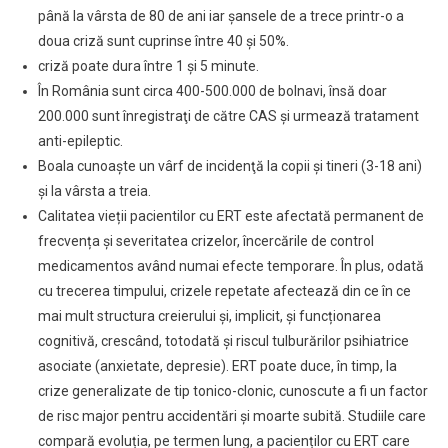
până la vârsta de 80 de ani iar șansele de a trece printr-o a
doua criză sunt cuprinse între 40 și 50%.
criză poate dura între 1 și 5 minute.
În România sunt circa 400-500.000 de bolnavi, însă doar
200.000 sunt înregistraţi de către CAS şi urmează tratament
anti-epileptic.
Boala cunoaşte un vârf de incidenţă la copii şi tineri (3-18 ani)
şi la vârsta a treia.
Calitatea vieții pacientilor cu ERT este afectată permanent de
frecvența și severitatea crizelor, încercările de control
medicamentos având numai efecte temporare. În plus, odată
cu trecerea timpului, crizele repetate afectează din ce în ce
mai mult structura creierului și, implicit, și funcționarea
cognitivă, crescând, totodată și riscul tulburărilor psihiatrice
asociate (anxietate, depresie). ERT poate duce, în timp, la
crize generalizate de tip tonico-clonic, cunoscute a fi un factor
de risc major pentru accidentări și moarte subită. Studiile care
compară evoluția, pe termen lung, a pacienților cu ERT care