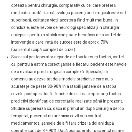
optează pentru chirurgie, comparativ cu cei care preferă
medicația, arată clar că evoluția pacienților chirugicali este net
superioară, calitatea vieții acestora fiind mult mai bună
.
În
concluzie, este nevoie de neurologi specializați în chirurgia
epilepsiei pentru a stabili cine poate beneficia de o astfel de
intervenție a cărei rată de succes este de aprox. 70%
(pacientul scapă complet de crize).
Succesul postoperator depinde de foarte mulți factori, astfel
că, pentru a estima corect șansele fiecarui pacient este nevoie
de o evaluare prechirurgicala complexă. Specialiștii în
domeniu au dezvoltat deja modele predictive care au o
acuratețe de peste 80-90% în a stabili șansele de a stopa
crizele postoperator, în funcție de cei mai importanți factori
predictivi identificați de cercetările realizate până în prezent.
Studiile sugerează că, dacă în primul an după chirurgia de lob
temporal, pacientul nu are nicio criză sub control
medicamentos, șansele de a fi fără crize la doi ani după
operație sunt de 87-90%. Dacă postoperator pacientul nu are