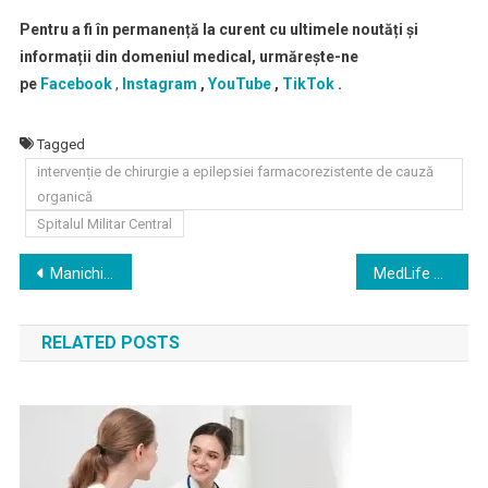
Pentru a fi în permanență la curent cu ultimele noutăți și
informații din domeniul medical, urmărește-ne
pe
Facebook
,
Instagram
,
YouTube
,
TikTok
.
Tagged
intervenție de chirurgie a epilepsiei farmacorezistente de cauză
organică
Spitalul Militar Central
Navigare
Manichiura cu gel: un ghid complet pentru unghiile cu gel
MedLife a încheiat semestrul I cu o creștere de 28% față de aceeași perioadă a anului trecut
în
RELATED POSTS
articole