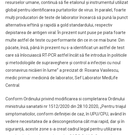
resurselor umane, continuă să fie etalonul și instrumentul utilizat
global pentru identificarea purtatorilor de virus. In paralel, foarte
mulți producatori de teste de laborator încearcă să pună la punct
alternativa ieftină și rapidă a gold standardului, respectiv
depistarea de antigen viral. În prezent sunt puse pe piata foarte
multe astfel de teste cu performante din ce in ce mai bune. Din
păcate, însă, până în prezent nu s-a identificat un astfel de test
care să înlocuiască RT-PCR astfel încât să fie introdus în politicile
și metodologiile de supraveghere și control a infecției cu noul
coronavirus nicăieri în lume” a precizat dr. Roxana Vasilescu,
medic primar medicină de laborator, Sef Laborator MedLife
Central.
Conform Ordinului privind modificarea si completarea Ordinului
ministrului sanatatii nr 1512/2020 din 28.10.2020, „Pentru triajul
simptomaticilor, conform definiției de caz, în UPU/CPU, având în
vedere necesitatea de a descongestiona cât mai rapid, dar și în
siguranță, aceste zone s-a creat cadrul legal pentru utilizarea