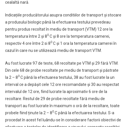
cealaltă nară.
Indicațiile producătorului asupra conditiilor de transport și stocare
a produsului biologic până la efectuarea testului prevedeau
pentru produs recoltat în mediu de transport (VTM) 12 ore la
0
temperatura între 2 și 8
C și 8 ore la temperatura camerei,
0
respectiv 4 ore între 2 si 8
C și 1 ora la temperatura camerei în
cazul în care nu se utilizează mediu de transport VTM.
Au fost lucrate 97 de teste, 68 recoltate pe VTM și 29 fără VTM.
Din cele 68 de probe recoltate pe mediu de transport și păstrate
0
la 2 – 8
C până la efectuarea testului, 38 au fost lucrate la un
interval ce a depășit cele 12 ore recomandate și 30 au respectat
intervalul de 12 ore, fiind lucrate la aproximativ 6 ore de la
recoltare. Restul de 29 de probe recoltate fără mediu de
transport au fost lucrate în maximum o oră de la recoltare, toate
0
probele fiind ținute la 2 – 8
C până la efectuarea testului. S-a
procedat în acest fel luându-se în considerare factorii obiectivi de
efectuare a testelor de identificare a virusului, respectiv recoltări