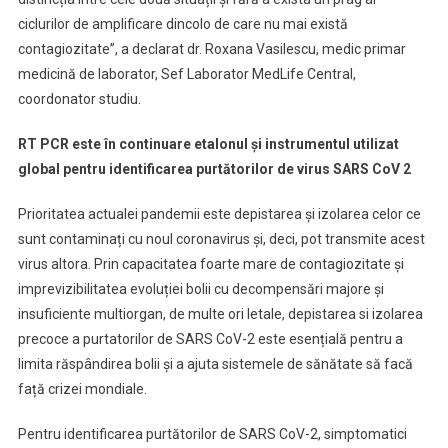
ciclurilor de amplificare dincolo de care nu mai există
contagiozitate”, a declarat dr. Roxana Vasilescu, medic primar
medicină de laborator, Sef Laborator MedLife Central,
coordonator studiu.
RT PCR este în continuare etalonul și instrumentul utilizat
global pentru identificarea purtătorilor de virus SARS CoV 2
Prioritatea actualei pandemii este depistarea și izolarea celor ce
sunt contaminați cu noul coronavirus și, deci, pot transmite acest
virus altora. Prin capacitatea foarte mare de contagiozitate și
imprevizibilitatea evoluției bolii cu decompensări majore și
insuficiente multiorgan, de multe ori letale, depistarea si izolarea
precoce a purtatorilor de SARS CoV-2 este esențială pentru a
limita răspândirea bolii și a ajuta sistemele de sănătate să facă
față crizei mondiale.
Pentru identificarea purtătorilor de SARS CoV-2, simptomatici