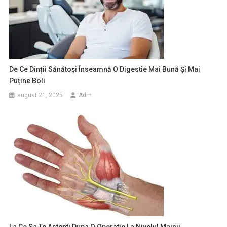
De Ce Dinții Sănătoși Înseamnă O Digestie Mai Bună Și Mai
Puține Boli
august 21, 2025
Adm
La Ce Sa Te Astepti Dupa O Operatie La Nivelul Mainii