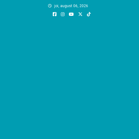
Skip
joi, august 06, 2026
to
content