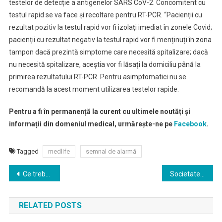
testelor de detecție a antigenelor SARS CoV-2. Concomitent cu
testul rapid se va face și recoltare pentru RT-PCR. “Pacienții cu
rezultat pozitiv la testul rapid vor fi izolați imediat în zonele Covid;
pacienții cu rezultat negativ la testul rapid vor fi menținuți în zona
tampon dacă prezintă simptome care necesită spitalizare; dacă
nu necesită spitalizare, aceștia vor fi lăsați la domiciliu până la
primirea rezultatului RT-PCR. Pentru asimptomatici nu se
recomandă la acest moment utilizarea testelor rapide.
Pentru a fi în permanență la curent cu ultimele noutăți și
informații din domeniul medical, urmărește-ne pe
Facebook
.
Tagged
medlife
semnal de alarmă
Navigare
Ce trebuie sa stii despre afectiunile urologice?
Societatea Română de Hipertensiune Arterială vă invită să participați la Congresul pe care îl organizează la fiecare 2 ani, începand cu anul 2012.
în
RELATED POSTS
articole