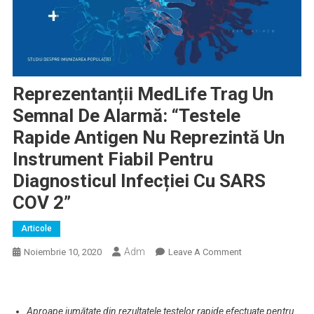
Reprezentanții MedLife Trag Un
Semnal De Alarmă: “Testele
Rapide Antigen Nu Reprezintă Un
Instrument Fiabil Pentru
Diagnosticul Infecției Cu SARS
COV 2”
Articole
Adm
On
Noiembrie 10, 2020
Leave A Comment
Reprezentanții
MedLife
Trag
Aproape jumătate din rezultatele testelor rapide efectuate pentru