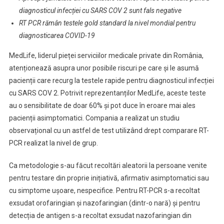
Un
diagnosticul infecției cu SARS COV 2 sunt fals negative
Semnal
RT PCR rămân testele gold standard la nivel mondial pentru
De
diagnosticarea COVID-19
Alarmă: “Testele
Rapide Antigen N
MedLife, liderul pieței serviciilor medicale private din România,
Reprezintă
atenționează asupra unor posibile riscuri pe care și le asumă
Un
pacienții care recurg la testele rapide pentru diagnosticul infecției
Instrument
cu SARS COV 2. Potrivit reprezentanților MedLife, aceste teste
Fiabil
Pentru
au o sensibilitate de doar 60% și pot duce în eroare mai ales
Diagnosticul
pacienții asimptomatici. Compania a realizat un studiu
Infecției
observațional cu un astfel de test utilizând drept comparare RT-
Cu
PCR realizat la nivel de grup.
SARS
COV
Ca metodologie s-au făcut recoltări aleatorii la persoane venite
2”
pentru testare din proprie inițiativă, afirmativ asimptomatici sau
cu simptome ușoare, nespecifice. Pentru RT-PCR s-a recoltat
exsudat orofaringian și nazofaringian (dintr-o nară) și pentru
detecția de antigen s-a recoltat exsudat nazofaringian din