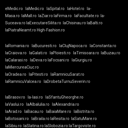
eMedic.ro
laMedic.ro
laSpital.ro
laHotel.ro
la-
Masa.ro
laMall.ro
laZiar.ro
laFirma.ro
laFacultate.ro
la-
Suceava.ro
laExecutareSilita.ro
laChisinau.ro
laBalti.ro
laPiatraNeamt.ro
High-Fashion.ro
laRomania.ro
laBucuresti.ro
laClujNapoca.ro
laConstanta.ro
laCraiova.ro
laGalati.ro
laPloiesti.ro
laTimisoara.ro
laBuzau.ro
laCalarasi.ro
laDeva.ro
laFocsani.ro
laGiurgiu.ro
laMiercureaCiuc.ro
laOradea.ro
laPitesti.ro
laRamnicuSarat.ro
laRamnicuValcea.ro
laDrobetaTurnuSeverin.ro
laBrasov.ro
la-Iasi.ro
laSfantuGheorghe.ro
laVaslui.ro
laAlbaIulia.ro
laAlexandria.ro
laArad.ro
laBacau.ro
laBaiaMare.ro
laBistrita.ro
laBotosani.ro
laBraila.ro
laResita.ro
laSatuMare.ro
laSibiu.ro
laSlatina.ro
laSlobozia.ro
laTargoviste.ro