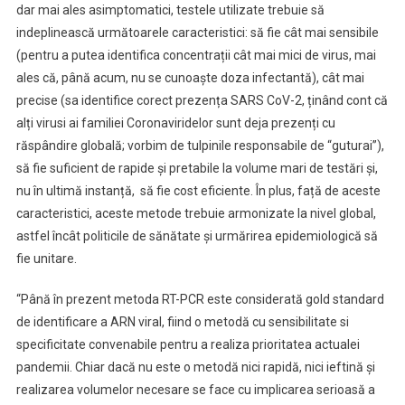
dar mai ales asimptomatici, testele utilizate trebuie să
indeplinească următoarele caracteristici: să fie cât mai sensibile
(pentru a putea identifica concentrații cât mai mici de virus, mai
ales că, până acum, nu se cunoaște doza infectantă), cât mai
precise (sa identifice corect prezența SARS CoV-2, ținând cont că
alți virusi ai familiei Coronaviridelor sunt deja prezenți cu
răspândire globală; vorbim de tulpinile responsabile de “guturai”),
să fie suficient de rapide și pretabile la volume mari de testări și,
nu în ultimă instanță, să fie cost eficiente. În plus, față de aceste
caracteristici, aceste metode trebuie armonizate la nivel global,
astfel încât politicile de sănătate și urmărirea epidemiologică să
fie unitare.
“Până în prezent metoda RT-PCR este considerată gold standard
de identificare a ARN viral, fiind o metodă cu sensibilitate si
specificitate convenabile pentru a realiza prioritatea actualei
pandemii. Chiar dacă nu este o metodă nici rapidă, nici ieftină și
realizarea volumelor necesare se face cu implicarea serioasă a