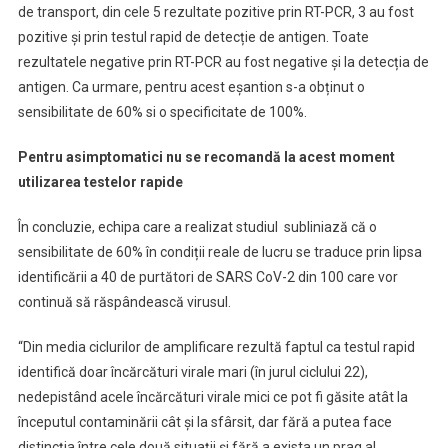
de transport, din cele 5 rezultate pozitive prin RT-PCR, 3 au fost
pozitive și prin testul rapid de detecție de antigen. Toate
rezultatele negative prin RT-PCR au fost negative și la detecția de
antigen. Ca urmare, pentru acest eșantion s-a obținut o
sensibilitate de 60% si o specificitate de 100%.
Pentru asimptomatici nu se recomandă la acest moment
utilizarea testelor rapide
În concluzie, echipa care a realizat studiul subliniază că o
sensibilitate de 60% în condiții reale de lucru se traduce prin lipsa
identificării a 40 de purtători de SARS CoV-2 din 100 care vor
continuă să răspândească virusul.
“Din media ciclurilor de amplificare rezultă faptul ca testul rapid
identifică doar încărcături virale mari (în jurul ciclului 22),
nedepistând acele încărcături virale mici ce pot fi găsite atât la
începutul contaminării cât și la sfârsit, dar fără a putea face
distincția între cele două situații și fără a exista un prag al