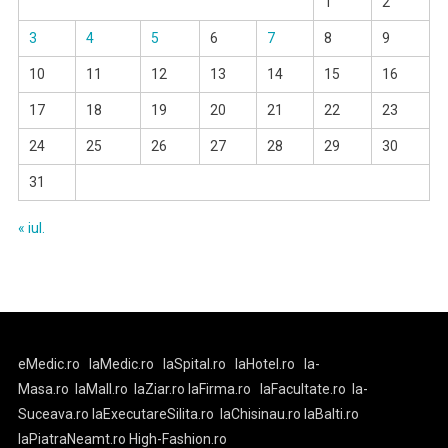
1
2
3
4
5
6
7
8
9
10
11
12
13
14
15
16
17
18
19
20
21
22
23
24
25
26
27
28
29
30
31
« iul.
eMedic.ro
laMedic.ro
laSpital.ro
laHotel.ro
la-
Masa.ro
laMall.ro
laZiar.ro
laFirma.ro
laFacultate.ro
la-
Suceava.ro
laExecutareSilita.ro
laChisinau.ro
laBalti.ro
laPiatraNeamt.ro
High-Fashion.ro