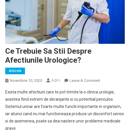
Ce Trebuie Sa Stii Despre
Afectiunile Urologice?
Articole
Adm
On
Noiembrie 10, 2020
Leave A Comment
Ce
Exista multe afectiuni care te pot trimite la o clinica urologie,
Trebuie
acestea fiind extrem de deranjante si cu potential periculos.
Sa
Sistemul urinar are foarte multe functii importante in organism,
Stii
iar atunci cand nu mai functioneaza produce un disconfort serios
Despre
Afectiunile
si de asemenea, poate sa dea nastere unor probleme medicale
Urologice?
grave.