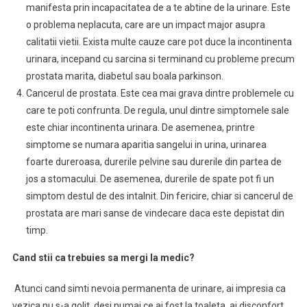
manifesta prin incapacitatea de a te abtine de la urinare. Este
o problema neplacuta, care are un impact major asupra
calitatii vietii. Exista multe cauze care pot duce la incontinenta
urinara, incepand cu sarcina si terminand cu probleme precum
prostata marita, diabetul sau boala parkinson.
Cancerul de prostata. Este cea mai grava dintre problemele cu
care te poti confrunta. De regula, unul dintre simptomele sale
este chiar incontinenta urinara. De asemenea, printre
simptome se numara aparitia sangelui in urina, urinarea
foarte dureroasa, durerile pelvine sau durerile din partea de
jos a stomacului. De asemenea, durerile de spate pot fi un
simptom destul de des intalnit. Din fericire, chiar si cancerul de
prostata are mari sanse de vindecare daca este depistat din
timp.
Cand stii ca trebuies sa mergi la medic?
Atunci cand simti nevoia permanenta de urinare, ai impresia ca
vezica nu s-a golit, desi numai ce ai fost la toaleta, ai disconfort