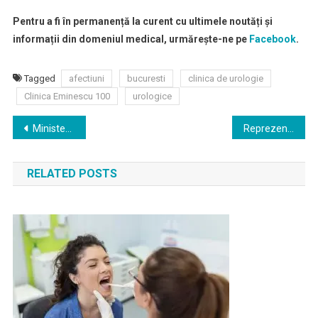
Pentru a fi în permanență la curent cu ultimele noutăți și
informații din domeniul medical, urmărește-ne pe
Facebook
.
Tagged
afectiuni
bucuresti
clinica de urologie
Clinica Eminescu 100
urologice
Navigare
Ministerul Sănătății a emis certificatele de specialist și le-a expediat, prin serviciul de Poștă militară către direcțiile de sănătate publică.
Reprezentanții MedLife trag un semnal de alarmă: “Testele rapide antigen nu reprezintă un instrument fiabil pentru diagnosticul infecției cu SARS COV 2”
în
RELATED POSTS
articole