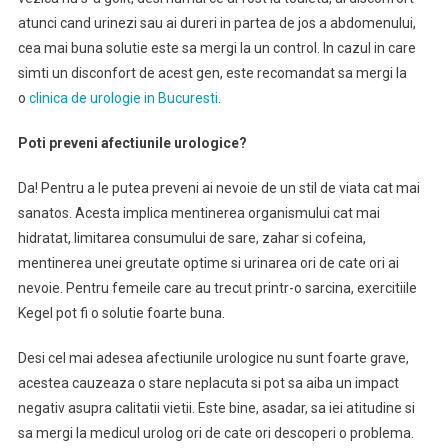
atunci cand urinezi sau ai dureri in partea de jos a abdomenului,
cea mai buna solutie este sa mergi la un control. In cazul in care
simti un disconfort de acest gen, este recomandat sa mergi la
o
clinica de urologie in Bucuresti
.
Poti preveni afectiunile urologice?
Da! Pentru a le putea preveni ai nevoie de un stil de viata cat mai
sanatos. Acesta implica mentinerea organismului cat mai
hidratat, limitarea consumului de sare, zahar si cofeina,
mentinerea unei greutate optime si urinarea ori de cate ori ai
nevoie. Pentru femeile care au trecut printr-o sarcina, exercitiile
Kegel pot fi o solutie foarte buna.
Desi cel mai adesea afectiunile urologice nu sunt foarte grave,
acestea cauzeaza o stare neplacuta si pot sa aiba un impact
negativ asupra calitatii vietii. Este bine, asadar, sa iei atitudine si
sa mergi la medicul urolog ori de cate ori descoperi o problema.