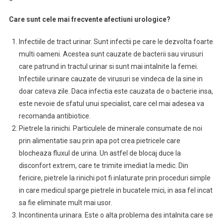
Care sunt cele mai frecvente afectiuni urologice?
Infectiile de tract urinar. Sunt infectii pe care le dezvolta foarte
multi oameni. Acestea sunt cauzate de bacterii sau virusuri
care patrund in tractul urinar si sunt mai intalnite la femei.
Infectiile urinare cauzate de virusuri se vindeca de la sine in
doar cateva zile. Daca infectia este cauzata de o bacterie insa,
este nevoie de sfatul unui specialist, care cel mai adesea va
recomanda antibiotice.
Pietrele la rinichi. Particulele de minerale consumate de noi
prin alimentatie sau prin apa pot crea pietricele care
blocheaza fluxul de urina. Un astfel de blocaj duce la
disconfort extrem, care te trimite imediat la medic. Din
fericire, pietrele la rinichi pot fi inlaturate prin proceduri simple
in care medicul sparge pietrele in bucatele mici, in asa fel incat
sa fie eliminate mult mai usor.
Incontinenta urinara. Este o alta problema des intalnita care se